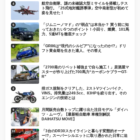
航空自衛隊、謎の未確認大型ミサイルを搭載しテス
ト飛行。「25式地対艦誘導弾」空中発射型が初めて
姿を見せた！
「ジムニーノマド」の“弱点”は本当か？ 買う前に知
っておきたい5つのポイント！小回り、燃費、101馬
力、5速MTを徹底チェック
「GR86は“現代のシルビア”になったのか!?」ドリ
フト黄金期を生きた達人、その答え
「2700発のリベット補強まで自ら施工！」居酒屋マ
スターが作り上げた700馬力“カーボンケブラーGT-
R”
排ガス規制をクリアした、2ストVツインバイク、
VINS。排気量は249.5cc、83HPを絞り出す。その
エンジンの技術とは
月間販売台数トップに躍り出た注目モデル「ダイハ
ツ・ムーヴ」【最新軽自動車 車種別解説
DAIHATSU MOVE】
「3台のDR30スカイラインと暮らす変態的オーナ
ー!?」スーパーシルエットに取り憑かれた日常に迫