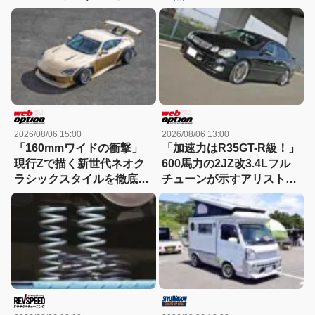
つけた!!
2026/08/06 15:00
2026/08/06 13:00
「160mmワイドの衝撃」
「加速力はR35GT-R級！」
現行Zで描く新世代ネオク
600馬力の2JZ改3.4Lフル
ラシックスタイルを徹底解
チューンが示すアリストの
剖！
新世界