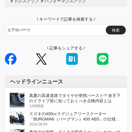
ドレスアップ
パフォーマンスアップ
\
キーワードで記事を検索する
/
検索
\
記事をシェアする
/
ヘッドラインニュース
真夏の高速道路でタイヤが突然バースト!? 炎天下
のドライブ前に知っておくべき点検内容とは
12時間前
スズキの400ccラグジュアリースクーター
「BURGMAN（バーグマン）400 ABS」の仕様を
変更し、8月18日に発売
2026.08.05
車内での仮眠、どこまで安全？エンジンかけっぱ