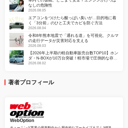
なしの危険性
2026.08.05
エアコンをつけたら酸っぱい臭いが…目的地に着
く「3分前」のひと工夫でカビを防ぐ方法
2026.08.04
令和8年熊本地震で「通れる道」を可視化、クルマ
の走行データが災害対応を支える
2026.08.03
【2026年上半期の軽自動車販売台数TOP10】ホン
ダ・N-BOXが10万台突破！軽市場で圧倒的な存在
感
2026.08.02
著者プロフィール
WebOption
チューニング業界の最新動向から歴史的なアーカイブまで！ WEB