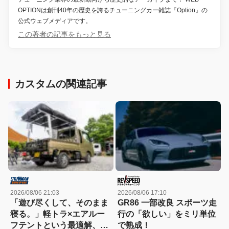
OPTIONは創刊40年の歴史を誇るチューニングカー雑誌『Option』の
公式ウェブメディアです。
この著者の記事をもっと見る
カスタムの関連記事
2026/08/06 21:03
2026/08/06 17:10
「遊び尽くして、そのまま
GR86 一部改良 スポーツ走
寝る。」軽トラ×エアルー
行の「欲しい」をミリ単位
フテントという最適解、見
で熟成！