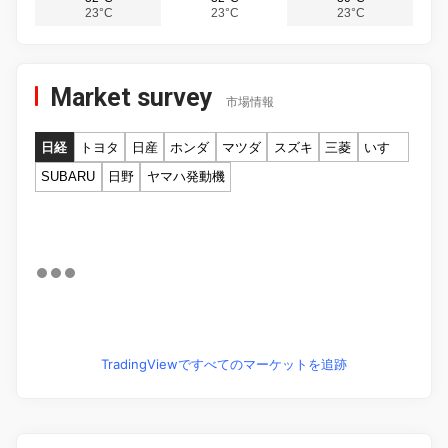
23°C
23°C
23°C
Market survey
市場情報
日経
トヨタ
日産
ホンダ
マツダ
スズキ
三菱
いすゞ
SUBARU
日野
ヤマハ発動機
TradingViewですべてのマーケットを追跡