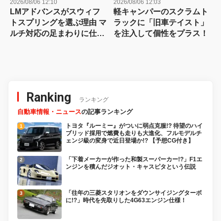
2026/08/06 12:10
2026/08/06 12:03
LMアドバンスがスウィフ
軽キャンパーのスクラムト
トスプリングを選ぶ理由 マ
ラックに「旧車テイスト」
ルチ対応の足まわりに仕上
を注入して個性をプラス！
げやすい
Ranking
ランキング
自動車情報・ニュース
の記事ランキング
トヨタ『ルーミー』がついに弱点克服!? 待望のハイ
ブリッド採用で燃費も走りも大進化、フルモデルチ
ェンジ級の変身で近日登場か!? 【予想CG付き】
「下着メーカーが作った和製スーパーカー!?」F1エ
ンジンを積んだジオット・キャスピタという伝説
「往年の三菱スタリオンをダウンサイジングターボ
に!?」時代を先取りした4G63エンジン仕様！