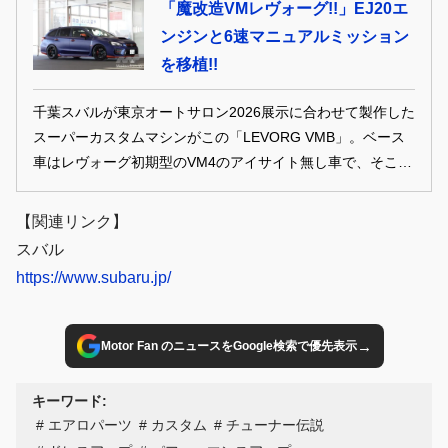
「魔改造VMレヴォーグ!!」EJ20エ
ンジンと6速マニュアルミッション
を移植!!
千葉スバルが東京オートサロン2026展示に合わせて製作した
スーパーカスタムマシンがこの「LEVORG VMB」。ベース
車はレヴォーグ初期型のVM4のアイサイト無し車で、そこに
VAB型WRX STIのEJ20エンジンと6速MTを移植。そのため
「VMB」というネーミングを与えた1台だ。 【スバルスタイ
【関連リンク】
ルVOL.17】より
スバル
https://www.subaru.jp/
→
Motor Fan のニュースをGoogle検索で優先表示
キーワード:
エアロパーツ
カスタム
チューナー伝説