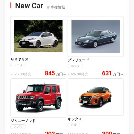
New Car
新車種情報
ＧＲヤリス
プレリュード
トヨタ
ホンダ
845
631
2026.08発売
万円
～
2026.08発売
万円
～
キックス
ジムニーノマド
日産
スズキ
293
300