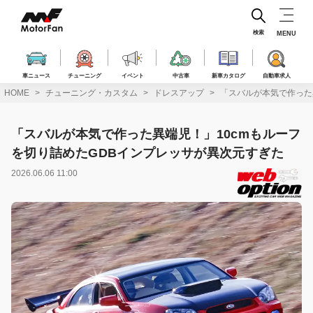
コ
ン
テ
検索
MENU
ン
ツ
へ
車ニュース
チューニング
イベント
中古車
新車カタログ
自動車求人
ス
HOME
チューニング・カスタム
ドレスアップ
「スバルが本気で作った
キ
ッ
プ
「スバルが本気で作った異端児！」10cmもルーフ
を切り詰めたGDBインプレッサが異次元すぎた
2026.06.06 11:00