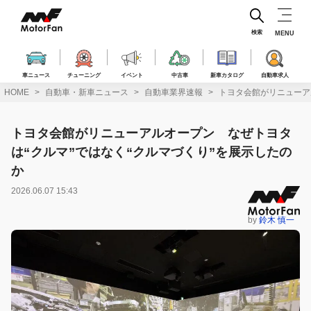
コ
ン
テ
検索
MENU
ン
ツ
へ
車ニュース
チューニング
イベント
中古車
新車カタログ
自動車求人
ス
HOME
自動車・新車ニュース
自動車業界速報
トヨタ会館がリニューア
キ
ッ
プ
トヨタ会館がリニューアルオープン なぜトヨタ
は“クルマ”ではなく“クルマづくり”を展示したの
か
2026.06.07 15:43
by
鈴木 慎一