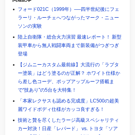
フォード021C（1999年）──四半世紀後にフェ
ラーリ・ルーチェへつながったマーク・ニュー
ソンの実験
陸上自衛隊・総合火力演習 最速レポート！ 新型
装甲車から無人戦闘車両まで新装備がつぎつぎ
登場
【ジムニーカスタム最前線】大流行の「ラプタ
ー塗装」はどう塗るのが正解？ ホワイト仕様か
ら差し色コーデ、ポップアップルーフ搭載ま
で“技あり”の5台を大特集！
「本家レクサスも認める完成度」LC500の超美
麗ワイドボディ仕様がカッコ良すぎる！
技術と贅を尽くしたラージ高級スペシャリティ
カー対決！日産「レパード」 vs. トヨタ「ソア