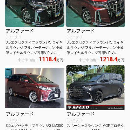
アルファード
アルファード
トヨタ
トヨタ
3.5エグゼクティブラウンジS ロイヤ
3.5エグゼクティブラウンジS ロイヤ
ルラウンジ フルパーテーション冷蔵
ルラウンジ フルパーテーション冷蔵
庫ロイヤルラウンジ専用VIPプレミ
庫ロイヤルラウンジ専用VIPプレミ
1118.4
1218.4
アムナッパ本革シートリヤエンター
アムナッパ本革シートリヤエンタテ
中古車価格：
万円
中古車価格：
万円
テイメント24型ディスプレイ集中コ
イメント24型ディスプレイ集中コン
ントロールタッチパネル前後間通話
トロールタッチパネルリラクゼーシ
リラクゼーションシステムモデリス
ョンシステム前後間通話システムモ
タエアロLED
デリスタエアロ
アルファード
アルファード
トヨタ
トヨタ
3.5エグゼクティブラウンジS LM350
スペーシャスラウンジ MOPプロテク