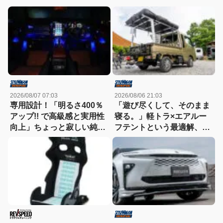
2026/08/07 07:03
2026/08/06 21:03
専用設計！「明るさ400％
「遊び尽くして、そのまま
アップ!! で高級感と実用性
寝る。」軽トラ×エアルー
向上」ちょっと寂しい純正
フテントという最適解、見
室内照明をグレードアップ
つけた!!