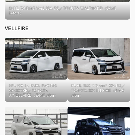
KUHL RACING Ver1 30A-SS／TOYOTA 30ALPHARD（S/MC
before）
VELLFIRE
KRUISE by KUHL RACING
KUHL RACING Ver4 30V-RS／
KR-30VRR／TOYOTA
TOYOTA 30VELLFIRE（Z/MC
30VELLFIRE（Z/MC after）
after）