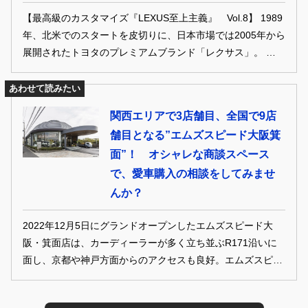
れ！
【最高級のカスタマイズ『LEXUS至上主義』 Vol.8】 1989
年、北米でのスタートを皮切りに、日本市場では2005年から
展開されたトヨタのプレミアムブランド「レクサス」。 セダ
ンやスポーツ、ミニバンと展開するカテゴリーは多岐に渡
り、いまやどのクラスにおいても国産最高峰に君臨している
あわせて読みたい
トップブランド。 この特集では、ミニバン×SUV界の最上級
関西エリアで3店舗目、全国で9店
車に、最高級のカスタムを施す、そんな魅力に迫っていく。
舗目となる”エムズスピード大阪箕
面”！ オシャレな商談スペース
で、愛車購入の相談をしてみませ
んか？
2022年12月5日にグランドオープンしたエムズスピード大
阪・箕面店は、カーディーラーが多く立ち並ぶR171沿いに
面し、京都や神戸方面からのアクセスも良好。エムズスピー
ドとして、関西エリアで3店舗目、全国で９店舗目となるコ
ンプリートカーショップだ。