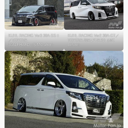
KUHL RACING Ver3 30A-SSⅡ
KUHL RACING Ver2 30A-GT／
／TOYOTA
TOYOTA 30ALPHARD（MC
30ALPHARD（S/MC after）
before）