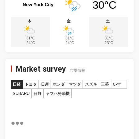
30°C
New York City
木
金
土
31°C
31°C
31°C
24°C
24°C
23°C
Market survey
市場情報
日経
トヨタ
日産
ホンダ
マツダ
スズキ
三菱
いすゞ
SUBARU
日野
ヤマハ発動機