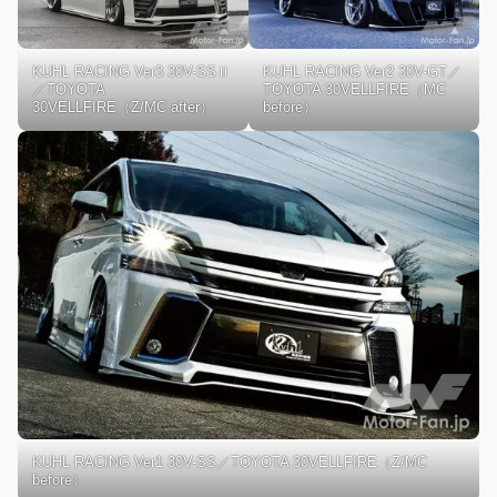
KUHL RACING Ver3 30V-SSⅡ
KUHL RACING Ver2 30V-GT／
／TOYOTA
TOYOTA 30VELLFIRE（MC
30VELLFIRE（Z/MC after）
before）
KUHL RACING Ver1 30V-SS／TOYOTA 30VELLFIRE（Z/MC
before）