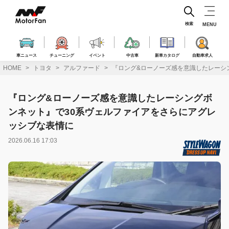
コ
ン
テ
検索
MENU
ン
ツ
へ
車ニュース
チューニング
イベント
中古車
新車カタログ
自動車求人
ス
HOME
トヨタ
アルファード
『ロング&ローノーズ感を意識したレーシ
キ
ッ
プ
『ロング&ローノーズ感を意識したレーシングボ
ンネット』で30系ヴェルファイアをさらにアグレ
ッシブな表情に
2026.06.16 17:03