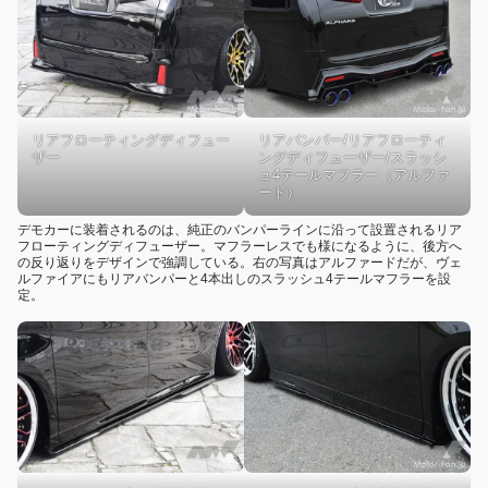
リアフローティングディフュー
リアバンパー/リアフローティ
ザー
ングディフューザー/スラッシ
ュ4テールマフラー（アルファ
ード）
デモカーに装着されるのは、純正のバンパーラインに沿って設置されるリア
フローティングディフューザー。マフラーレスでも様になるように、後方へ
の反り返りをデザインで強調している。右の写真はアルファードだが、ヴェ
ルファイアにもリアバンパーと4本出しのスラッシュ4テールマフラーを設
定。