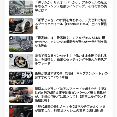
「深リムか、リムオーバーか。」アルヴェルの足元
を彩るクレンツェ最強ラインアップ、それぞれの美
学とは？
「派手じゃないのに目を奪われる。」光と影で魅せ
るブラックホイール【Precious HM-4】という新提
案
「最高峰には、最高峰を。」アルヴェル＆LMに履
かせたい、クレンツェ最新作が放つオーラが別次元
なる理由
左右で異なるインセット！「低いまま全開で走れる
足」を目指し、緻密なセッティングを重ねた初代ア
ルファード！
後席が快適すぎる!! 2列目「キャプテンシート」の
おすすめミニバン6車種
新型エルグランドはアルファードを超えたか!? 第3
世代e-POWER＆電子制御ダンパーなど魅力満載だ
が、本当の“買い”は果たして? 【新型エルグランド
徹底比較】
「歴代最高の美しさへ」4代目マルチフォルケッタ
が追求した、15交点メッシュの世界に惚れ惚れ!!