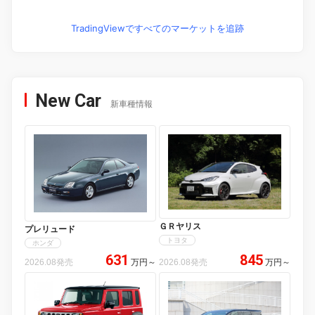
TradingViewですべてのマーケットを追跡
New Car
新車種情報
ＧＲヤリス
プレリュード
トヨタ
ホンダ
631
845
2026.08発売
万円
～
2026.08発売
万円
～