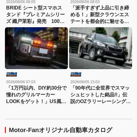
2026/08/06 08:05
2026/08/06 08:03
BRIDE シート型スマホス
「派手すぎず上品に引き締
タンド『プレミアムシリー
める！」新型クラウンエス
ズ 織戸茉彩』発売 100個
テートを都会的に魅せる、
限定でパッケージには自筆
モデリスタのディーラーで
サイン入り
買える流麗スタイル
2026/08/06 07:03
2026/08/05 15:03
「1万円以内、DIY約30分で
「90年代に全世界でスマッ
憧れのグリルマーカー
シュヒットした銘品!!」伝
LOOKをゲット！」US風の
説のOZラリーレーシングを
顔を実現できるLEDキット
今だからこそ狙いたい！
【ランクル250/300】
Motor-Fanオリジナル自動車カタログ