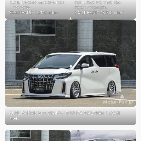
KUHL RACING Ver6 30A-RSⅡ
KUHL RACING Ver5 30A-
／TOYOTA
RSGT／TOYOTA
30ALPHARD（S/MC after）
30ALPHARD（S/MC after）
KUHL RACING Ver4 30A-RS／TOYOTA 30ALPHARD（S/MC
after）