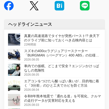
ヘッドラインニュース
真夏の高速道路でタイヤが突然バースト!? 炎天下
のドライブ前に知っておくべき点検内容とは
22時間前
スズキの400ccラグジュアリースクーター
「BURGMAN（バーグマン）400 ABS」の仕様を
変更し、8月18日に発売
2026.08.05
車内での仮眠、どこまで安全？エンジンかけっぱ
なしの危険性
2026.08.05
エアコンをつけたら酸っぱい臭いが…目的地に着
く「3分前」のひと工夫でカビを防ぐ方法
2026.08.04
令和8年熊本地震で「通れる道」を可視化、クルマ
の走行データが災害対応を支える
2026.08.03