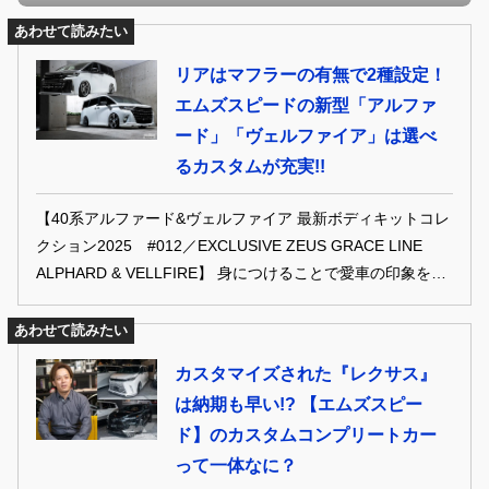
あわせて読みたい
リアはマフラーの有無で2種設定！
エムズスピードの新型「アルファ
ード」「ヴェルファイア」は選べ
るカスタムが充実!!
【40系アルファード&ヴェルファイア 最新ボディキットコレ
クション2025 #012／EXCLUSIVE ZEUS GRACE LINE
ALPHARD & VELLFIRE】 身につけることで愛車の印象を大
きく変えるカスタムパーツであるボディキット。 40アルフ
ァード＆ヴェルファイアにも多くのキットが用意されてい
あわせて読みたい
る。 ここでは注目のボディキットをまとったデモカーを撮り
カスタマイズされた『レクサス』
下ろし！ アルファードにヴェルファイアの雰囲気を与えるフ
は納期も早い!? 【エムズスピー
ルバンパーエアロやしっかりとカスタム感を堪能できるハー
ド】のカスタムコンプリートカー
フタイプ、 そしてメインストリームであるフラップスポイラ
ーと40アルヴェルを引き立てるボディキットをとくとご覧あ
って一体なに？