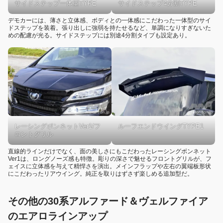
サイドステップ一体型TYPE
サイドステップ4分割TYPE
デモカーには、薄さと立体感、ボディとの一体感にこだわった一体型のサイ
ドステップを装着。張り出しに強弱を持たせるなど、単調になりすぎないた
めの配慮が光る。サイドステップには別途4分割タイプも設定あり。
レーシングボンネットVer1/フ
ルーフエンドウイングTYPE1
ロントグリル
直線的ラインだけでなく、面の美しさにもこだわったレーシングボンネット
Ver1は、ロングノーズ感も特徴。彫りの深さで魅せるフロントグリルが、フ
ェイスに立体感を与えて精悍さを演出。メインフラップや左右の翼端板形状
にこだわったリアウイング。純正を取りはずさず楽しめる追加型だ。
その他の30系アルファード＆ヴェルファイア
のエアロラインアップ