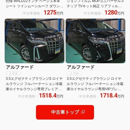
仕様 WALD22インチ ベージュ本革
ションフィルム MOPユニバーサルス
シート ツインムーンルーフ ダウンサ
テップ TVキット純正 リアフィルム
1275
1280
ス 4WD 電動リアゲート クルーズコ
サイドエンブレムイルミ 4人乗り 19
中古車価格：
万円
中古車価格：
万円
ントロール キーレス シートヒーター
インチAW
アルファード
アルファード
トヨタ
トヨタ
3.5エグゼクティブラウンジS ロイヤ
3.5エグゼクティブラウンジ ロイヤ
ルラウンジ フルパーテーション冷蔵
ルラウンジ フルパーテーション冷蔵
庫ロイヤルラウンジ専用プレミアム
庫ロイヤルラウンジ専用VIPプレミ
1518.4
1718.4
ナッパ本革リラクゼーションシート
アムナッパ本革エアシートリヤエン
中古車価格：
万円
中古車価格：
万円
前後間通話機能JBLプレミアムサウ
ターテイメント24型ディスプレイ集
ンド17SPリヤエンターテイメント
中コントロールタッチパネル前後間
24型ディスプレイ集中コントロール
通話機能リラクゼーションシステム
中古車トップ
タッチパネル
おくだけ充電