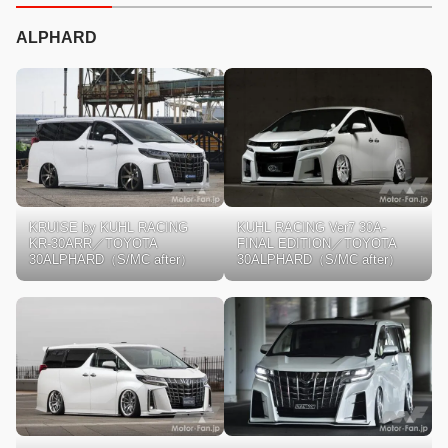
ALPHARD
KRUISE by KUHL RACING
KUHL RACING Ver7 30A-
KR-30ARR／TOYOTA
FINAL EDITION／TOYOTA
30ALPHARD（S/MC after）
30ALPHARD（S/MC after）