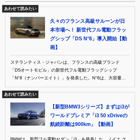
あわせて読みたい
久々のフランス高級サルーンが日
本市場へ！ 新世代フル電動フラッ
グシップ「DS N°8」導入開始【動
画】
ステランティス・ジャパンは、フランスの高級ブランド
「DSオートモビル」の新世代フル電動フラッグシップ
「N°8（ナンバーエイト）」を発表した。N°8は、大容量
97.2kWhのリチウムイオンバッテリーを搭載し、クラストッ
プレベルの最大航続距離750kmを実現。5月28日から全国の
あわせて読みたい
DSオートモビル正規ディーラーにおいて、販売をスタート
【新型BMW3シリーズ】まずはi3が
している。
ワールドプレミア「i3 50 xDriveの
航続距離は900km」【動画】
BMWは、新型フル電動セダン「i3」を発表した。ノイエ ク