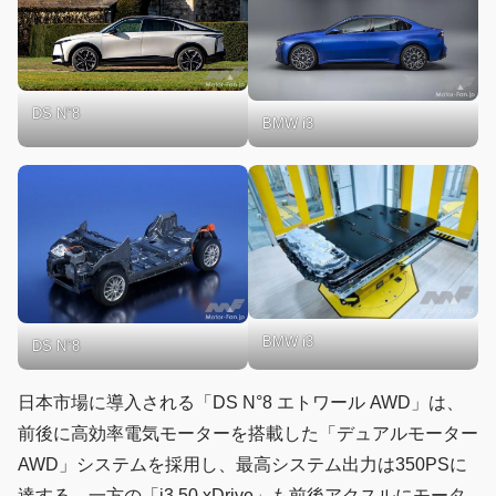
DS N°8
BMW i3
BMW i3
DS N°8
日本市場に導入される「DS N°8 エトワール AWD」は、
前後に高効率電気モーターを搭載した「デュアルモーター
AWD」システムを採用し、最高システム出力は350PSに
達する。一方の「i3 50 xDrive」も前後アクスルにモータ