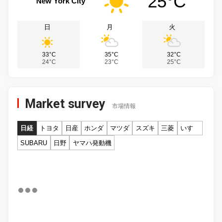
25°C
New York City
日
月
火
33°C
35°C
32°C
24°C
23°C
25°C
Market survey
市場情報
日経
トヨタ
日産
ホンダ
マツダ
スズキ
三菱
いすゞ
SUBARU
日野
ヤマハ発動機