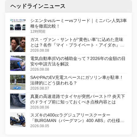
ヘッドラインニュース
シエンタvsルーミーvsフリード｜ミニバン人気3車
種を徹底比較！
12時間前
ガス・ヴァン・サントが“黄色い車”に込めた意味
とは？名作『マイ・プライベート・アイダホ』が
初のデジタルリマスター版で復活
2026.08.08
電気自動車(EV)の補助金って？2026年の金額の目
安や申請方法を解説
2026.08.08
SAやPAのEV充電スペースにガソリン車が駐車！
法律的にどう扱われる？
2026.08.07
真夏の高速道路でタイヤが突然バースト!? 炎天下
のドライブ前に知っておくべき点検内容とは
2026.08.06
スズキの400ccラグジュアリースクーター
「BURGMAN（バーグマン）400 ABS」の仕様を
変更し、8月18日に発売
2026.08.05