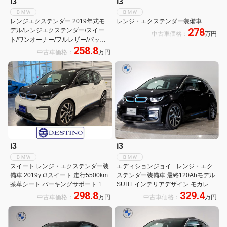
i3
i3
ＢＭＷ
ＢＭＷ
レンジエクステンダー 2019年式モ
レンジ・エクステンダー装備車
278
デル/レンジエクステンダー/スイー
中古車価格：
万円
ト/ワンオーナー/フルレザー/バック
258.8
カメラ/ETC2.0車載器
中古車価格：
万円
i3
i3
ＢＭＷ
ＢＭＷ
スイート レンジ・エクステンダー装
エディションジョイ+ レンジ・エク
備車 2019y i3スイート 走行5500km
ステンダー装備車 最終120Ahモデル
茶革シート パーキングサポート 19
SUITEインテリアデザイン モカレザ
298.8
329.4
インチAW ETC 純正ナビ&バックモ
ーS プラスPKG harman/kardon パー
中古車価格：
万円
中古車価格：
万円
ニター
キングサポート ドライビングアシス
ト+ 19タービンスタイリングAW シ
ートヒーター