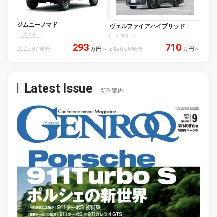
ジムニーノマド
ヴェルファイアハイブリッド
スズキ
トヨタ
293
710
2026.07発売
万円
～
2026.06発売
万円
～
Latest Issue
新刊案内