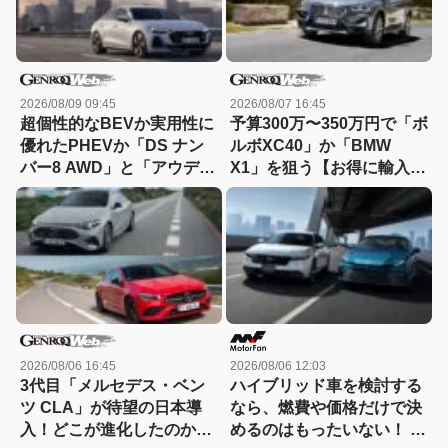
2026/08/09 09:45
2026/08/07 16:45
超個性的なBEVか実用性に
予算300万〜350万円で「ボ
優れたPHEVか「DS ナン
ルボXC40」か「BMW
バー8 AWD」と「アウディ
X1」を狙う【お得に輸入中
A5 eハイブリッド」を比較
古車を選ぶなら：11】
2026/08/06 16:45
2026/08/06 12:03
3代目「メルセデス・ベン
ハイブリッド車を検討する
ツ CLA」が待望の日本導
なら、燃費や価格だけで決
入！どこが進化したのか先
めるのはもったいない！ ト