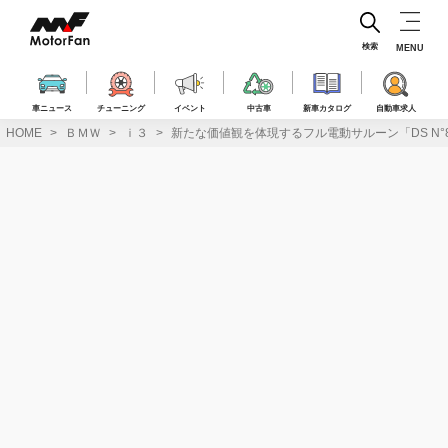
コ
ン
テ
検索
MENU
ン
ツ
へ
車ニュース
チューニング
イベント
中古車
新車カタログ
自動車求人
ス
HOME
ＢＭＷ
ｉ３
新たな価値観を体現するフル電動サルーン「DS N°8 エト
キ
ッ
プ