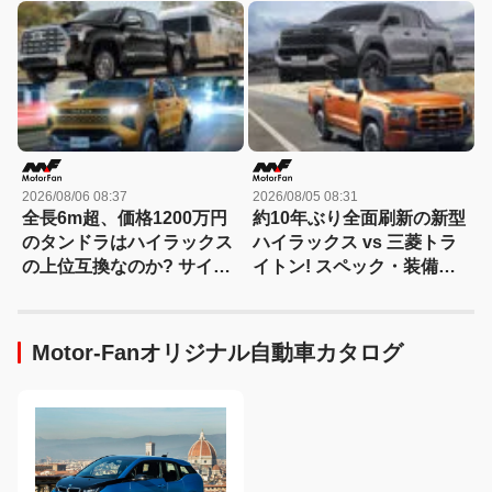
代とエンジン車同士で比較
ヨタとホンダでハイブリッ
ド車の「走りの個性」が異
なるのには理由があった
2026/08/06 08:37
2026/08/05 08:31
全長6m超、価格1200万円
約10年ぶり全面刷新の新型
のタンドラはハイラックス
ハイラックス vs 三菱トラ
の上位互換なのか? サイ
イトン! スペック・装備・
ズ・装備・走り・価格を徹
価格を比較、勝った点/惜し
底比較して分かった決定的
い点を徹底検証! 【新型ハ
な違い 【新型ハイラックス
イラックス 徹底比較】
Motor-Fanオリジナル自動車カタログ
徹底比較】