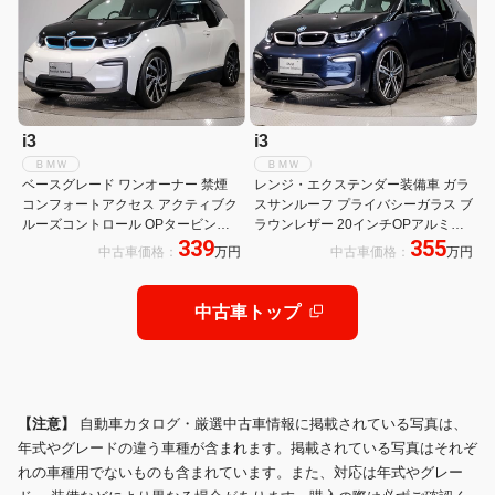
i3
i3
ＢＭＷ
ＢＭＷ
ベースグレード ワンオーナー 禁煙
レンジ・エクステンダー装備車 ガラ
コンフォートアクセス アクティブク
スサンルーフ プライバシーガラス ブ
ルーズコントロール OPタービン
ラウンレザー 20インチOPアルミホ
339
355
19AW ドライビングアシストプラス
イール シートヒーター パーキングア
中古車価格：
万円
中古車価格：
万円
パーキングアシスト リアカメラ コン
シスト LEDヘッドライト アクティブ
フォートPKG オートAC ミラーETC
クルーズコントロール ドライビング
アシストプラス
中古車トップ
【注意】
自動車カタログ・厳選中古車情報に掲載されている写真は、
年式やグレードの違う車種が含まれます。掲載されている写真はそれぞ
れの車種用でないものも含まれています。また、対応は年式やグレー