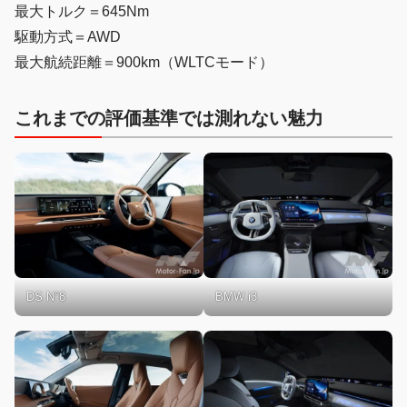
最大トルク＝645Nm
駆動方式＝AWD
最大航続距離＝900km（WLTCモード）
これまでの評価基準では測れない魅力
DS N°8
BMW i3