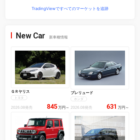
TradingViewですべてのマーケットを追跡
New Car
新車種情報
ＧＲヤリス
プレリュード
トヨタ
ホンダ
845
631
2026.08発売
万円
～
2026.08発売
万円
～