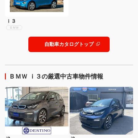
ｉ３
ＢＭＷ
自動車カタログトップ
ＢＭＷ ｉ３の厳選中古車物件情報