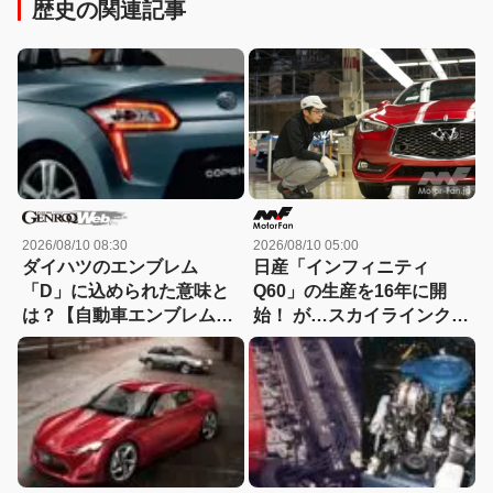
歴史の関連記事
2026/08/10 08:30
2026/08/10 05:00
ダイハツのエンブレム
日産「インフィニティ
「D」に込められた意味と
Q60」の生産を16年に開
は？【自動車エンブレム秘
始！ が…スカイラインクー
話40：ダイハツ】
ペとしての日本導入は見送
り…残念【今日は何の日？
8月10日】