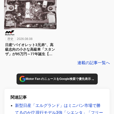
歴史
2026.08.08
日産“バイオレット3兄弟”、高
級志向の小さな高級車「スタン
ザ」が95万円～77年誕生【今
日は何の日？8月8日】
連載の記事一覧へ
→
Motor Fan のニュースをGoogle検索で優先表示
関連記事
新型日産「エルグランド」はミニバン市場で勝
てるのか!? 現行モデル3強「シエンタ」「フリー