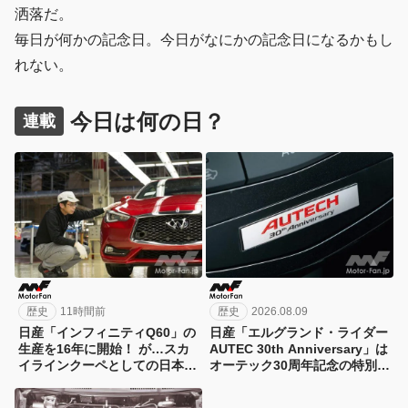
洒落だ。
毎日が何かの記念日。今日がなにかの記念日になるかもし
れない。
今日は何の日？
連載
歴史
11時間前
歴史
2026.08.09
日産「インフィニティQ60」の
日産「エルグランド・ライダー
生産を16年に開始！ が…スカ
AUTEC 30th Anniversary」は
イラインクーペとしての日本導
オーテック30周年記念の特別仕
入は見送り…残念【今日は何の
様車！ 426万円～16年に発売
日？8月10日】
【今日は何の日？8月9日】