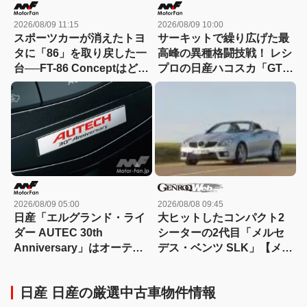
2026/08/09 11:15
2026/08/09 10:00
スポーツカーが消えたトヨ
サーキットで繰り広げた最
タに「86」を取り戻した一
高峰の異種格闘技戦！ レシ
台──FT-86 Conceptはどう
プロの日産ハコスカ「GT-
なった？
R」vs.ロータリーのマツダ
「サバンナ」【歴史を飾っ
たライバル対決029】
2026/08/09 05:00
2026/08/08 09:45
日産「エルグランド・ライ
大ヒットしたコンパクト2
ダー AUTEC 30th
シーターの2代目「メルセ
Anniversary」はオーテッ
デス・ベンツ SLK」【メル
ク30周年記念の特別仕様
セデスAMG列伝】
車！ 426万円～16年に発売
日産 日産の厳選中古車物件情報
【今日は何の日？8月9日】