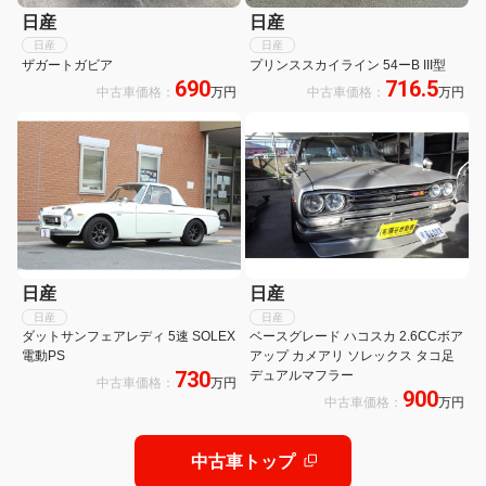
日産
日産
日産
日産
ザガートガビア
プリンススカイライン 54ーB III型
690
716.5
中古車価格：
万円
中古車価格：
万円
日産
日産
日産
日産
ダットサンフェアレディ 5速 SOLEX
ベースグレード ハコスカ 2.6CCボア
電動PS
アップ カメアリ ソレックス タコ足
730
デュアルマフラー
中古車価格：
万円
900
中古車価格：
万円
中古車トップ