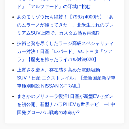
ド」「アルファード」の牙城に挑む！
あのモリゾウ氏も絶賛！【796万4000円】「あ
のムラーノが帰ってきた！」北米生まれのプレ
ミアムSUV上陸で、カスタム熱も再燃!?
技術と贅を尽くしたラージ高級スペシャリティ
カー対決！日産「レパード」 vs. トヨタ「ソア
ラ」【歴史を飾ったライバル対決020】
上質さを磨き、存在感を高めた電動駆動
SUV「日産 エクストレイル」【最新国産新型車
車種別解説 NISSAN X-TRAIL】
まさかのプリメーラ復活! 日産が新型EVセダン
を初公開、新型ナバラPHEVも世界デビュー! 中
国発グローバル戦略の本命か?