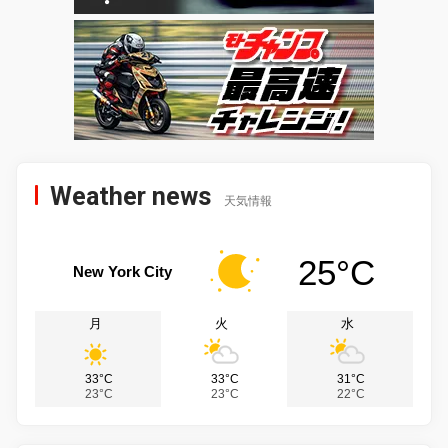
Weather news
天気情報
25°C
New York City
月
火
水
33°C
33°C
31°C
23°C
23°C
22°C