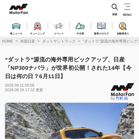
コ
ン
テ
検索
MENU
ン
ツ
へ
車ニュース
チューニング
イベント
中古車
新車カタログ
自動車求人
ス
HOME
米国日産
ダットサントラック
“ダットラ”源流の海外専用ピック
キ
ッ
プ
“ダットラ”源流の海外専用ピックアップ、日産
「NP300ナバラ」が世界初公開！された14年【今
日は何の日？6月11日】
2026.06.11 05:00
2026.06.16 17:32 更新
by
竹村 純