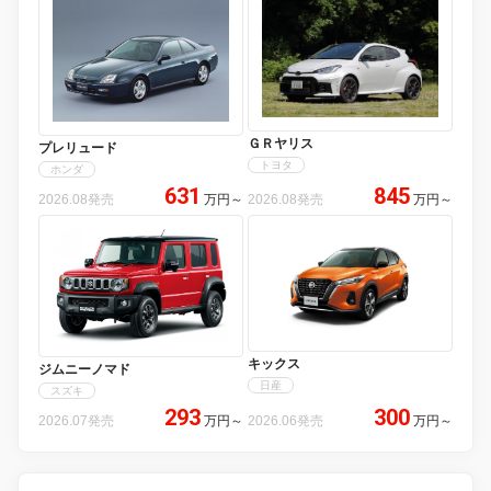
ＧＲヤリス
プレリュード
トヨタ
ホンダ
631
845
2026.08発売
万円
～
2026.08発売
万円
～
キックス
ジムニーノマド
日産
スズキ
293
300
2026.07発売
万円
～
2026.06発売
万円
～