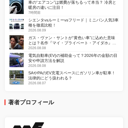
車の“エアコン”は燃費が落ちるって本当？ 冷房と
暖房の違いに注目！
7時間前
シエンタvsルーミーvsフリード｜ミニバン人気3車
種を徹底比較！
2026.08.09
ガス・ヴァン・サントが“黄色い車”に込めた意味
とは？名作『マイ・プライベート・アイダホ』が
初のデジタルリマスター版で復活
2026.08.08
電気自動車(EV)の補助金って？2026年の金額の目
安や申請方法を解説
2026.08.08
SAやPAのEV充電スペースにガソリン車が駐車！
法律的にどう扱われる？
2026.08.07
著者プロフィール