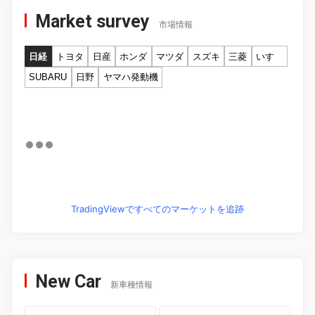
Market survey
市場情報
日経
トヨタ
日産
ホンダ
マツダ
スズキ
三菱
いすゞ
SUBARU
日野
ヤマハ発動機
TradingViewですべてのマーケットを追跡
New Car
新車種情報