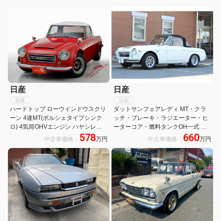
日産
日産
日産
日産
ハードトップ ローウインドウスクリ
ダットサンフェアレディ MT・クラ
ーン 4速MT(ポルシェタイプシンク
ッチ・ブレーキ・ラジエーター・ヒ
ロ) 4気筒OHVエンジン ハヤシレー
ーターコア・燃料タンクOH一式 ス
578
660
シングアルミ14インチ
ターター&オルタ交換済み 再メッキ
中古車価格：
万円
中古車価格：
万円
ステンマフラー・ワタナベAW交換