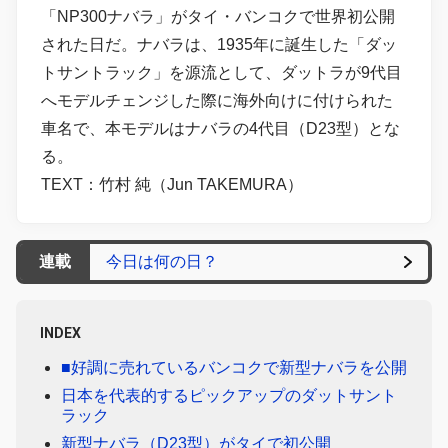
「NP300ナバラ」がタイ・バンコクで世界初公開
された日だ。ナバラは、1935年に誕生した「ダッ
トサントラック」を源流として、ダットラが9代目
へモデルチェンジした際に海外向けに付けられた
車名で、本モデルはナバラの4代目（D23型）とな
る。
TEXT：竹村 純（Jun TAKEMURA）
連載
今日は何の日？
INDEX
■好調に売れているバンコクで新型ナバラを公開
日本を代表的するピックアップのダットサント
ラック
新型ナバラ（D23型）がタイで初公開