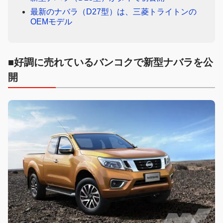
最新のナバラ（D27型）は、三菱トライトンの
OEMモデル
■好調に売れているバンコクで新型ナバラを公
開