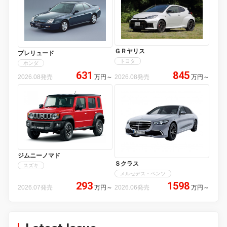
ＧＲヤリス
プレリュード
トヨタ
ホンダ
631
845
2026.08発売
万円
～
2026.08発売
万円
～
ジムニーノマド
Ｓクラス
スズキ
メルセデス・ベンツ
293
1598
2026.07発売
万円
～
2026.06発売
万円
～