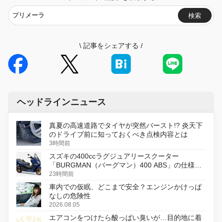
検索
\
記事をシェアする
/
ヘッドラインニュース
真夏の高速道路でタイヤが突然バースト!? 炎天下
のドライブ前に知っておくべき点検内容とは
3時間前
スズキの400ccラグジュアリースクーター
「BURGMAN（バーグマン）400 ABS」の仕様を
変更し、8月18日に発売
23時間前
車内での仮眠、どこまで安全？エンジンかけっぱ
なしの危険性
2026.08.05
エアコンをつけたら酸っぱい臭いが…目的地に着