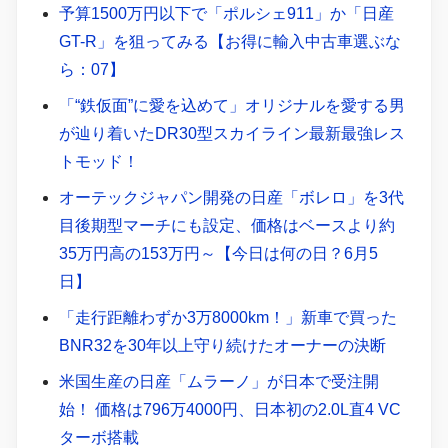
予算1500万円以下で「ポルシェ911」か「日産
GT-R」を狙ってみる【お得に輸入中古車選ぶな
ら：07】
「“鉄仮面”に愛を込めて」オリジナルを愛する男
が辿り着いたDR30型スカイライン最新最強レス
トモッド！
オーテックジャパン開発の日産「ボレロ」を3代
目後期型マーチにも設定、価格はベースより約
35万円高の153万円～【今日は何の日？6月5
日】
「走行距離わずか3万8000km！」新車で買った
BNR32を30年以上守り続けたオーナーの決断
米国生産の日産「ムラーノ」が日本で受注開
始！ 価格は796万4000円、日本初の2.0L直4 VC
ターボ搭載