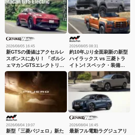
な違い 【新型ハイラックス
徹底比較】
2026/08/05 16:45
2026/08/05 08:31
新GTSの価値はアクセルレ
約10年ぶり全面刷新の新型
スポンスにあり！ 「ポルシ
ハイラックス vs 三菱トラ
ェマカンGTSエレクトリッ
イトン! スペック・装備・
ク」に試乗
価格を比較、勝った点/惜し
い点を徹底検証! 【新型ハ
イラックス 徹底比較】
2026/08/04 19:07
2026/08/04 16:45
新型「三菱パジェロ」新た
最新フル電動ラグジュアリ