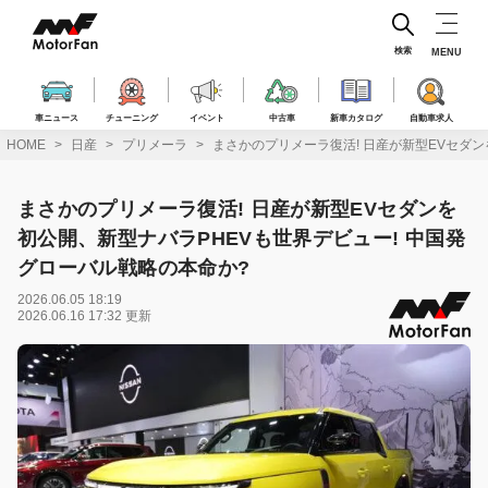
コ
ン
テ
検索
MENU
ン
ツ
へ
車ニュース
チューニング
イベント
中古車
新車カタログ
自動車求人
ス
HOME
日産
プリメーラ
まさかのプリメーラ復活! 日産が新型EVセダン
キ
ッ
プ
まさかのプリメーラ復活! 日産が新型EVセダンを
初公開、新型ナバラPHEVも世界デビュー! 中国発
グローバル戦略の本命か?
2026.06.05 18:19
2026.06.16 17:32 更新