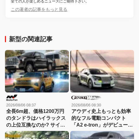
全ての人が楽しめるニュースにご期待下さい。
この著者の記事をもっと見る
新型の関連記事
2026/08/06 08:37
2026/08/06 08:30
全長6m超、価格1200万円
アウディ史上もっとも効率
のタンドラはハイラックス
的なフル電動コンパクト
の上位互換なのか? サイ
「A2 e-tron」がデビュー前
ズ・装備・走り・価格を徹
にテスト写真を公開
底比較して分かった決定的