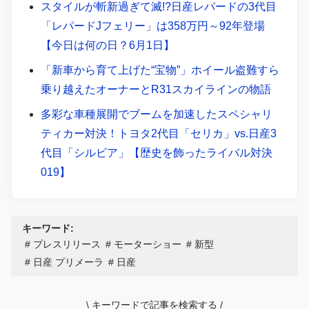
スタイルが斬新過ぎて滅!?日産レパードの3代目
「レパードJフェリー」は358万円～92年登場
【今日は何の日？6月1日】
「新車から育て上げた“宝物”」ホイール盗難すら
乗り越えたオーナーとR31スカイラインの物語
多彩な車種展開でブームを加速したスペシャリ
ティカー対決！トヨタ2代目「セリカ」vs.日産3
代目「シルビア」【歴史を飾ったライバル対決
019】
キーワード:
プレスリリース
モーターショー
新型
日産 プリメーラ
日産
\
キーワードで記事を検索する
/