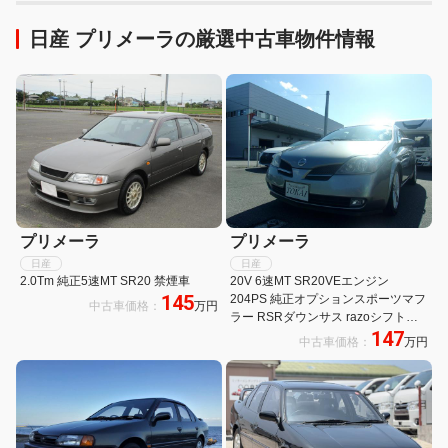
日産 プリメーラの厳選中古車物件情報
プリメーラ
プリメーラ
日産
日産
2.0Tm 純正5速MT SR20 禁煙車
20V 6速MT SR20VEエンジン
145
204PS 純正オプションスポーツマフ
中古車価格：
万円
ラー RSRダウンサス razoシフトノ
147
ブ 実走行44000キロ
中古車価格：
万円