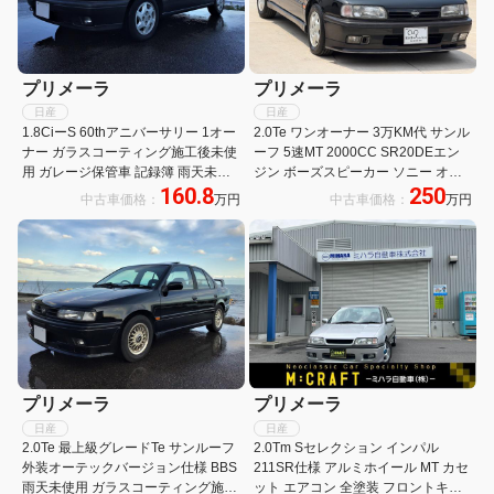
プリメーラ
プリメーラ
日産
日産
1.8CiーS 60thアニバーサリー 1オー
2.0Te ワンオーナー 3万KM代 サンル
ナー ガラスコーティング施工後未使
ーフ 5速MT 2000CC SR20DEエン
用 ガレージ保管車 記録簿 雨天未使
ジン ボーズスピーカー ソニー オー
160.8
250
用 フルオリジナル
ディオ MDXーC8000 ソニー ロータ
中古車価格：
万円
中古車価格：
万円
リーコマンダー RMーX25 オートエ
アコン
プリメーラ
プリメーラ
日産
日産
2.0Te 最上級グレードTe サンルーフ
2.0Tm Sセレクション インパル
外装オーテックバージョン仕様 BBS
211SR仕様 アルミホイール MT カセ
雨天未使用 ガラスコーティング施工
ット エアコン 全塗装 フロントキャ