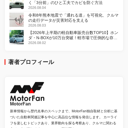
く「3分前」のひと工夫でカビを防ぐ方法
2026.08.04
令和8年熊本地震で「通れる道」を可視化、クルマ
の走行データが災害対応を支える
2026.08.03
【2026年上半期の軽自動車販売台数TOP10】ホン
ダ・N-BOXが10万台突破！軽市場で圧倒的な存在
感
2026.08.02
著者プロフィール
MotorFan
新車情報から歴代名車のスペックまで、MotorFan独自取材と分析に基
づいた自動車関連記事を中心に高品位な情報を発信します。 カーライ
フを楽しむトピックあり、業界動向を探る考察あり、クルマに関わる