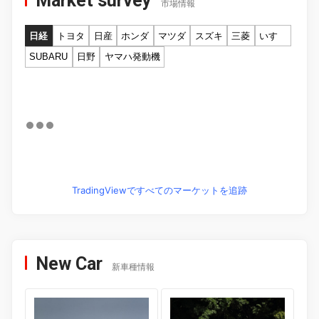
Market survey
市場情報
日経
トヨタ
日産
ホンダ
マツダ
スズキ
三菱
いすゞ
SUBARU
日野
ヤマハ発動機
TradingViewですべてのマーケットを追跡
New Car
新車種情報