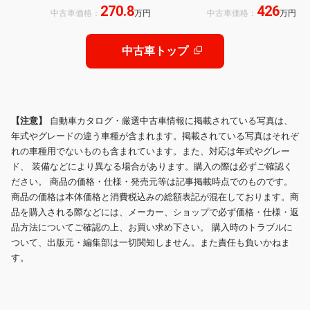
270.8
426
後未使用 ガレージ保管 ディーラー下
リパー交換 インパル製ホイールリペ
中古車価格：
万円
中古車価格：
万円
取り車 フルオリジナル
ア済 タイヤ新品
中古車トップ
【注意】
自動車カタログ・厳選中古車情報に掲載されている写真は、
年式やグレードの違う車種が含まれます。掲載されている写真はそれぞ
れの車種用でないものも含まれています。また、対応は年式やグレー
ド、 装備などにより異なる場合があります。購入の際は必ずご確認く
ださい。 商品の価格・仕様・発売元等は記事掲載時点でのものです。
商品の価格は本体価格と消費税込みの総額表記が混在しております。商
品を購入される際などには、メーカー、ショップで必ず価格・仕様・返
品方法についてご確認の上、お買い求め下さい。 購入時のトラブルに
ついて、出版元・編集部は一切関知しません。また責任も負いかねま
す。