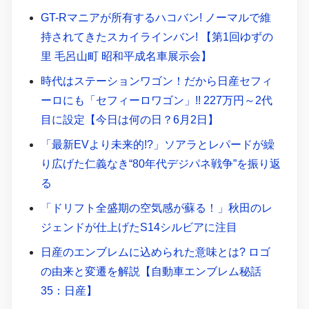
GT-Rマニアが所有するハコバン! ノーマルで維
持されてきたスカイラインバン! 【第1回ゆずの
里 毛呂山町 昭和平成名車展示会】
時代はステーションワゴン！だから日産セフィ
ーロにも「セフィーロワゴン」!! 227万円～2代
目に設定【今日は何の日？6月2日】
「最新EVより未来的!?」ソアラとレパードが繰
り広げた仁義なき“80年代デジパネ戦争”を振り返
る
「ドリフト全盛期の空気感が蘇る！」秋田のレ
ジェンドが仕上げたS14シルビアに注目
日産のエンブレムに込められた意味とは? ロゴ
の由来と変遷を解説【自動車エンブレム秘話
35：日産】