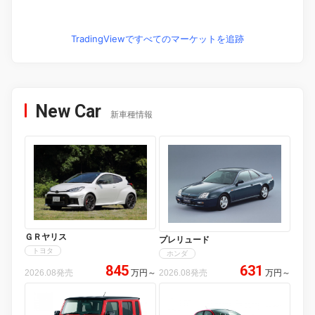
TradingViewですべてのマーケットを追跡
New Car
新車種情報
ＧＲヤリス
プレリュード
トヨタ
ホンダ
845
631
2026.08発売
万円
～
2026.08発売
万円
～