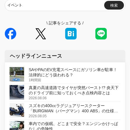
検索
\
記事をシェアする
/
ヘッドラインニュース
SAやPAのEV充電スペースにガソリン車が駐車！
法律的にどう扱われる？
1時間前
真夏の高速道路でタイヤが突然バースト!? 炎天下
のドライブ前に知っておくべき点検内容とは
2026.08.06
スズキの400ccラグジュアリースクーター
「BURGMAN（バーグマン）400 ABS」の仕様を
変更し、8月18日に発売
2026.08.05
車内での仮眠、どこまで安全？エンジンかけっぱ
なしの危険性