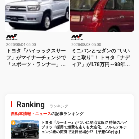
何の日？8月5日】
2026/08/04 05:00
2026/08/03 05:00
トヨタ「ハイラックスサー
ミニバンとセダンの “いい
フ」がマイナーチェンジで
とこ取り”！ トヨタ「ナデ
「スポーツ・ランナー」を
ィア」が178万円～98年に
230万円で3代目に追加【今
誕生【今日は何の日？8月3
日は何の日？8月4日】
日】
Ranking
ランキング
自動車情報・ニュース
の記事ランキング
トヨタ『ルーミー』がついに弱点克服!? 待望のハイ
ブリッド採用で燃費も走りも大進化、フルモデルチ
ェンジ級の変身で近日登場か!? 【予想CG付き】