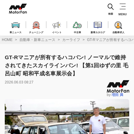
コ
ン
テ
検索
MENU
ン
ツ
へ
車ニュース
チューニング
イベント
中古車
新車カタログ
自動車求人
ス
HOME
自動車・新車ニュース
カーライフ
GT-Rマニアが所有するハコ
キ
ッ
プ
GT-Rマニアが所有するハコバン! ノーマルで維持
されてきたスカイラインバン! 【第1回ゆずの里 毛
呂山町 昭和平成名車展示会】
2026.06.03 08:27
by
増田 満