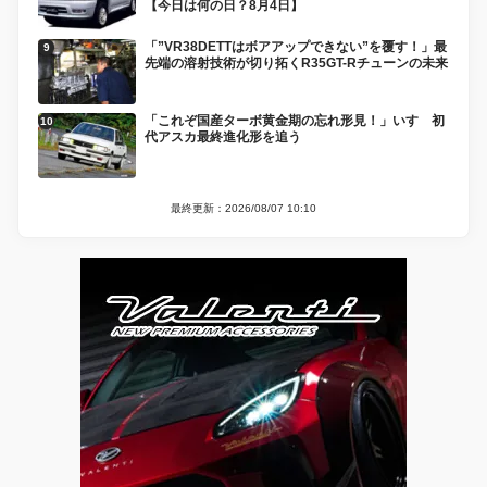
【今日は何の日？8月4日】
「”VR38DETTはボアアップできない”を覆す！」最
先端の溶射技術が切り拓くR35GT-Rチューンの未来
「これぞ国産ターボ黄金期の忘れ形見！」いすゞ初
代アスカ最終進化形を追う
最終更新：2026/08/07 10:10