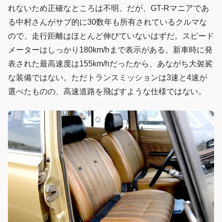
れないため正確なところは不明。だが、GT-Rマニアであ
る中村さんがサブ的に30数年も所有されているクルマな
ので、走行距離はほとんど伸びていないはずだ。スピード
メーターはしっかり180km/hまで表示がある。新車時に発
表された最高速度は155km/hだったから、あながち大袈裟
な装備ではない。ただトランスミッションは3速と4速が
選べたものの、高速道路を飛ばすような仕様ではない。