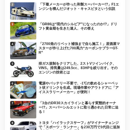
「下着メーカーが作った和製スーパーカー!?」F1エ
ンジンを積んだジオット・キャスピタという伝説
「GR86は“現代のシルビア”になったのか!?」ドリ
フト黄金期を生きた達人、その答え
「2700発のリベット補強まで自ら施工！」居酒屋マ
スターが作り上げた700馬力“カーボンケブラーGT-
R”
排ガス規制をクリアした、2ストVツインバイク、
VINS。排気量は249.5cc、83HPを絞り出す。その
エンジンの技術とは
電源やバッテリー不要で、-1℃の飲めるシャーベッ
ト状ドリンクを生成。現場作業やアウトドアに「ア
イススラリーメーカー」が便利！
「3台のDR30スカイラインと暮らす変態的オーナ
ー!?」スーパーシルエットに取り憑かれた日常に迫
る！
トヨタ「ハイラックスサーフ」がマイナーチェンジ
で「スポーツ・ランナー」を230万円で3代目に追加