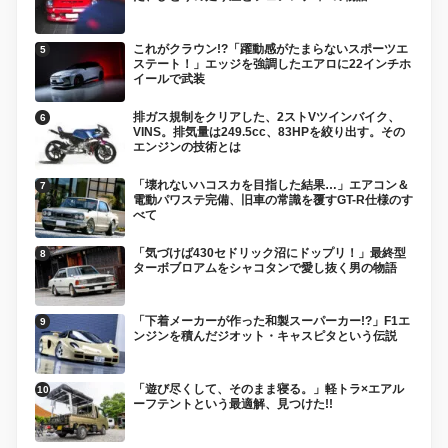
これがクラウン!?「躍動感がたまらないスポーツエ
ステート！」エッジを強調したエアロに22インチホ
イールで武装
排ガス規制をクリアした、2ストVツインバイク、
VINS。排気量は249.5cc、83HPを絞り出す。その
エンジンの技術とは
「壊れないハコスカを目指した結果…」エアコン＆
電動パワステ完備、旧車の常識を覆すGT-R仕様のす
べて
「気づけば430セドリック沼にドップリ！」最終型
ターボブロアムをシャコタンで愛し抜く男の物語
「下着メーカーが作った和製スーパーカー!?」F1エ
ンジンを積んだジオット・キャスピタという伝説
「遊び尽くして、そのまま寝る。」軽トラ×エアル
ーフテントという最適解、見つけた!!