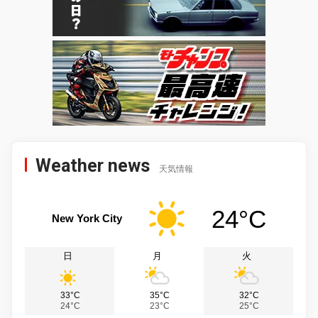
Weather news
天気情報
24°C
New York City
日
月
火
33°C
35°C
32°C
24°C
23°C
25°C