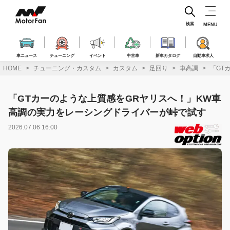
コ
ン
テ
検索
MENU
ン
ツ
へ
車ニュース
チューニング
イベント
中古車
新車カタログ
自動車求人
ス
HOME
チューニング・カスタム
カスタム
足回り
車高調
「GT
キ
ッ
プ
「GTカーのような上質感をGRヤリスへ！」KW車
高調の実力をレーシングドライバーが峠で試す
2026.07.06 16:00