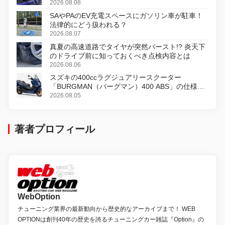
2026.08.08
SAやPAのEV充電スペースにガソリン車が駐車！
法律的にどう扱われる？
2026.08.07
真夏の高速道路でタイヤが突然バースト!? 炎天下
のドライブ前に知っておくべき点検内容とは
2026.08.06
スズキの400ccラグジュアリースクーター
「BURGMAN（バーグマン）400 ABS」の仕様を
変更し、8月18日に発売
2026.08.05
著者プロフィール
WebOption
チューニング業界の最新動向から歴史的なアーカイブまで！ WEB
OPTIONは創刊40年の歴史を誇るチューニングカー雑誌『Option』の