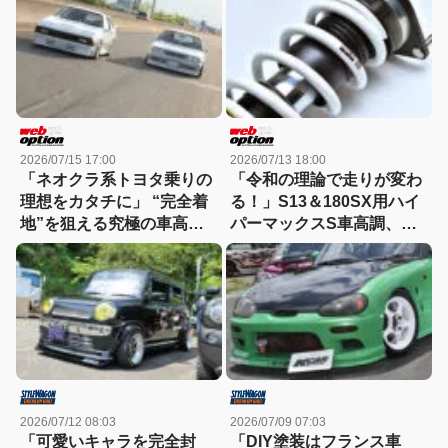
試す
2026/07/15 17:00
2026/07/13 18:00
「ネオクラ系トヨタ乗りの
「令和の理論で走りが変わ
理想をカタチに」 “完全着
る！」S13＆180SX用ハイ
地”を狙える究極の車高調
パーマックスS車高調、登
に迫る！
場
2026/07/12 08:03
2026/07/09 07:03
「可愛いキャラを完全封
「DIY塗装はフランス車