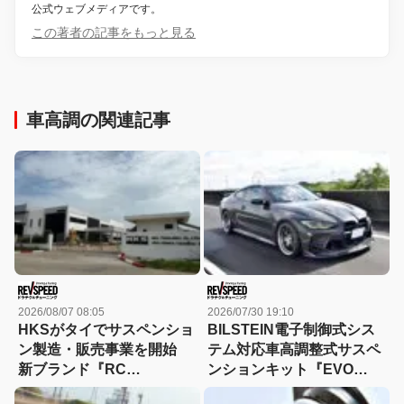
公式ウェブメディアです。
この著者の記事をもっと見る
車高調の関連記事
2026/08/07 08:05
2026/07/30 19:10
HKSがタイでサスペンショ
BILSTEIN電子制御式シス
ン製造・販売事業を開始
テム対応車高調整式サスペ
新ブランド『RC
ンションキット『EVO
Generation』も発売予定
SE』をG87 M2/G82 M4で