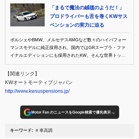
「まるで魔法の絨毯のようだ！」
プロドライバーも舌を巻くKWサス
ペンションの実力に迫る
ポルシェやBMW、メルセデスAMGなど数々のハイパフォー
マンスモデルに純正採用され、国内ではGRスープラ・ファ
イナルエディションにも採用されたKW。そんな世界トップ
レベルのサスペンションブランドが、FL5シビックタイプR
に投入したのが『V3クラブスポーツ』だ。サーキット走行を
【関連リンク】
見据えた高い戦闘力と、KWらしいしなやかな乗り味を両立
KWオートモーティブジャパン
した注目のセットアップをチェックする。
http://www.kwsuspensions.jp/
→
Motor Fan のニュースをGoogle検索で優先表示
キーワード:
車高調