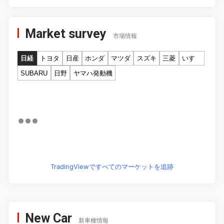
Market survey
市場情報
日経
トヨタ
日産
ホンダ
マツダ
スズキ
三菱
いすゞ
SUBARU
日野
ヤマハ発動機
TradingViewですべてのマーケットを追跡
New Car
新車種情報