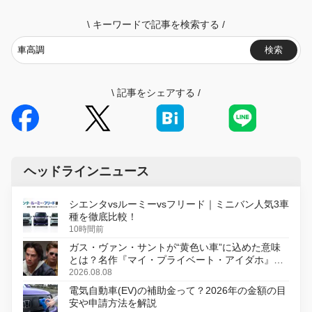
\
キーワードで記事を検索する
/
検索
\
記事をシェアする
/
ヘッドラインニュース
シエンタvsルーミーvsフリード｜ミニバン人気3車
種を徹底比較！
10時間前
ガス・ヴァン・サントが“黄色い車”に込めた意味
とは？名作『マイ・プライベート・アイダホ』が
初のデジタルリマスター版で復活
2026.08.08
電気自動車(EV)の補助金って？2026年の金額の目
安や申請方法を解説