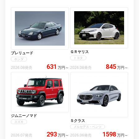
ＧＲヤリス
プレリュード
トヨタ
ホンダ
631
845
2026.08発売
万円
～
2026.08発売
万円
～
ジムニーノマド
Ｓクラス
スズキ
メルセデス・ベンツ
293
1598
2026.07発売
万円
～
2026.06発売
万円
～