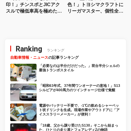
印！」チンスポとJICアク
色！」トヨシマクラフトに
スルで極低車高を極めた、
リーガマスター、個性全開
スズキ・ハスラーの異端児
のカプチーノ【軽2シータ
カスタム
ーカスタム・オーナーカー
編】
Ranking
ランキング
自動車情報・ニュース
の記事ランキング
「必要なのは半分だけだった。」荷台半分シェルの
最強トランポスタイル
「昭和63年式、37年間ワンオーナーの意地！」S13
シルビアが400馬力のツインチャージ仕様で覚醒
電源やバッテリー不要で、-1℃の飲めるシャーベッ
ト状ドリンクを生成。現場作業やアウトドアに「ア
イススラリーメーカー」が便利！
「18歳、父から譲り受けたS130」そこから始まっ
た、ひとりの走り屋とフェアレディZの物語