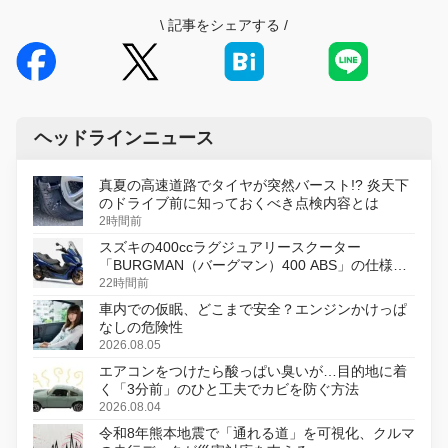
\
記事をシェアする
/
ヘッドラインニュース
真夏の高速道路でタイヤが突然バースト!? 炎天下
のドライブ前に知っておくべき点検内容とは
2時間前
スズキの400ccラグジュアリースクーター
「BURGMAN（バーグマン）400 ABS」の仕様を
変更し、8月18日に発売
22時間前
車内での仮眠、どこまで安全？エンジンかけっぱ
なしの危険性
2026.08.05
エアコンをつけたら酸っぱい臭いが…目的地に着
く「3分前」のひと工夫でカビを防ぐ方法
2026.08.04
令和8年熊本地震で「通れる道」を可視化、クルマ