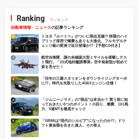
Ranking
ランキング
自動車情報・ニュース
の記事ランキング
トヨタ『ルーミー』がついに弱点克服!? 待望のハイ
ブリッド採用で燃費も走りも大進化、フルモデルチ
ェンジ級の変身で近日登場か!? 【予想CG付き】
航空自衛隊、謎の未確認大型ミサイルを搭載しテス
ト飛行。「25式地対艦誘導弾」空中発射型が初めて
姿を見せた！
「往年の三菱スタリオンをダウンサイジングターボ
に!?」時代を先取りした4G63エンジン仕様！
「ジムニーノマド」の“弱点”は本当か？ 買う前に知
っておきたい5つのポイント！小回り、燃費、101馬
力、5速MTを徹底チェック
「GR86は“現代のシルビア”になったのか!?」ドリ
フト黄金期を生きた達人、その答え