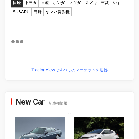
日経
トヨタ
日産
ホンダ
マツダ
スズキ
三菱
いすゞ
SUBARU
日野
ヤマハ発動機
TradingViewですべてのマーケットを追跡
New Car
新車種情報