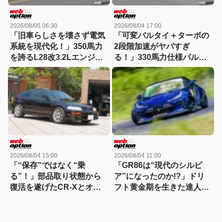
2026/08/05 06:30
2026/08/04 17:00
「旧車らしさを壊さず電気
「可変バルタイ＋ターボの
系統を現代化！」350馬力
2段階加速がヤバすぎ
を誇るL28改3.2Lエンジン
る！」330馬力仕様パルサ
搭載S30Zに迫る
ーVZ-Rの魔力
2026/08/04 15:00
2026/08/04 11:00
「“保存”ではなく“乗
「GR86は“現代のシルビ
る”！」部品取り状態から
ア”になったのか!?」ドリ
復活を遂げたCR-Xとオー
フト黄金期を生きた達人、
ナーの熱き物語
その答え