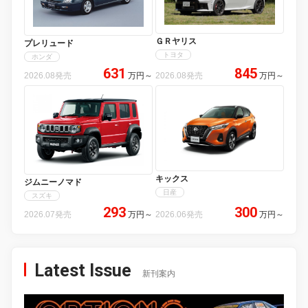
ＧＲヤリス
プレリュード
トヨタ
ホンダ
631
845
2026.08発売
万円
～
2026.08発売
万円
～
キックス
ジムニーノマド
日産
スズキ
293
300
2026.07発売
万円
～
2026.06発売
万円
～
Latest Issue
新刊案内