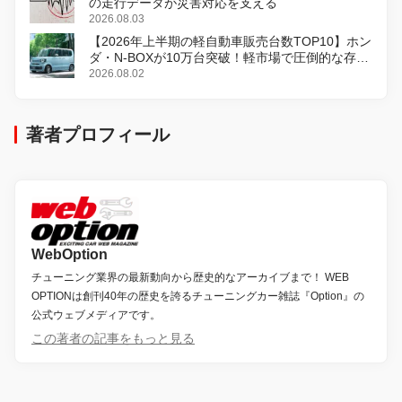
の走行データが災害対応を支える
2026.08.03
【2026年上半期の軽自動車販売台数TOP10】ホン
ダ・N-BOXが10万台突破！軽市場で圧倒的な存在
感
2026.08.02
著者プロフィール
WebOption
チューニング業界の最新動向から歴史的なアーカイブまで！ WEB
OPTIONは創刊40年の歴史を誇るチューニングカー雑誌『Option』の
公式ウェブメディアです。
この著者の記事をもっと見る