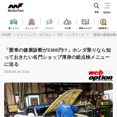
コ
ン
テ
検索
MENU
ン
ツ
へ
車ニュース
チューニング
イベント
中古車
新車カタログ
自動車求人
ス
HOME
チューニング・カスタム
DIY・メンテナンス
「愛車の健康診断
キ
ッ
プ
「愛車の健康診断が3300円!?」ホンダ乗りなら知
っておきたい名門ショップ渾身の総点検メニュー
に迫る
2026.06.16 15:00