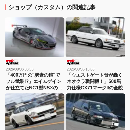
ショップ（カスタム）の関連記事
2026/08/06 06:30
2026/08/05 16:00
「400万円の“炭素の鎧”で
「ウエストゲート音が轟く
フル武装!?」エイムゲイン
ネオクラ戦闘機！」500馬
が仕立てたNC1型NSXの本
力仕様GX71マークIIの全貌
気