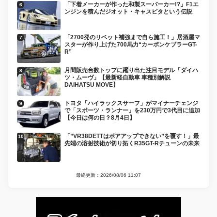
「下着メーカーが作った和製スーパーカー!?」F1エ
ンジンを積んだジオット・キャスピタという伝説
「2700発のリベット補強まで自ら施工！」居酒屋マ
スターが作り上げた700馬力“カーボンケブラーGT-
R”
月間販売台数トップに躍り出た注目モデル「ダイハ
ツ・ムーヴ」【最新軽自動車 車種別解説
DAIHATSU MOVE】
トヨタ「ハイラックスサーフ」がマイナーチェンジ
で「スポーツ・ランナー」を230万円で3代目に追加
【今日は何の日？8月4日】
「”VR38DETTはボアアップできない”を覆す！」最
先端の溶射技術が切り拓くR35GT-Rチューンの未来
最終更新：2026/08/06 11:07