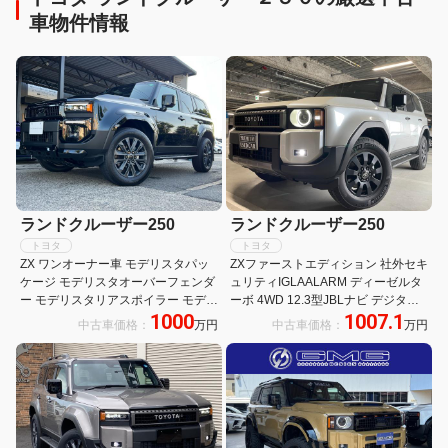
車物件情報
ランドクルーザー250
ランドクルーザー250
トヨタ
トヨタ
ZX ワンオーナー車 モデリスタパッ
ZXファーストエディション 社外セキ
ケージ モデリスタオーバーフェンダ
ュリティIGLAALARM ディーゼルタ
ー モデリスタリアスポイラー モデリ
ーボ 4WD 12.3型JBLナビ デジタル
1000
1007.1
スタシグネチャーイルミ マットフラ
ミラー 丸目ヘッド サンルーフ ETC
中古車価格：
万円
中古車価格：
万円
ップ レインクリアリングミラー 新車
取説 保証書 スペアキー有り