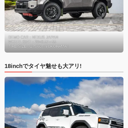
DEMO CAR：NEXUS JAPAN
WHEEL SIZE：20×8.5J＋55
TIRE SIZE：275/60［YOKOHAMA］
18inch
で
タイヤ魅せ
も
大アリ!