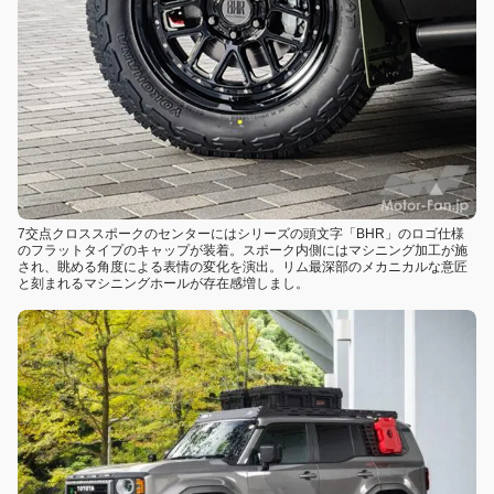
7交点クロススポークのセンターにはシリーズの頭文字「BHR」のロゴ仕様
のフラットタイプのキャップが装着。スポーク内側にはマシニング加工が施
され、眺める角度による表情の変化を演出。リム最深部のメカニカルな意匠
と刻まれるマシニングホールが存在感増しまし。