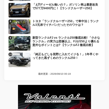
「え⁉︎ディーゼル無いの？」ガソリン車は最新改良
で577万9400円に！【ランドクルーザー250】
トヨタ「ランドクルーザー250」で車中泊｜ランク
ル3兄弟でイチバンだったそのワケは？
新型ランクルFJ vs ランクル250徹底比較! 「小さな
ランクル」の実力は想像以上、FJが250より優れる
意外なポイントとは? 【ランクルFJ 徹底比較】
「純正もどしを視野に入れてイジる！」1年早くや
ってきた黒ずくめのランクル250！
最終更新：2026/08/10 00:19