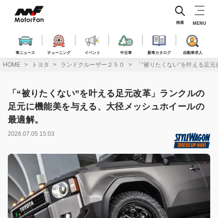
コ
ン
テ
検索
MENU
ン
ツ
へ
車ニュース
チューニング
イベント
中古車
新車カタログ
自動車求人
ス
HOME
トヨタ
ランドクルーザー２５０
「“被りたくない”を叶える足
キ
ッ
プ
「“被りたくない”を叶える足元改革」ランクルの
足元に機能美を与える、大径メッシュホイールの
最適解。
2026.07.05 15:03