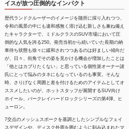
イス
が
放つ圧倒的
な
インパクト
歴代ランドクルーザーのイメージを随所に採り入れつつ、
令和の風景の中にも違和感無く溶け込む新しさも兼ね備え
たキャラクターで、ミドルクラスのSUV市場において圧
倒的な人気を誇る250。発売当初から続いていた長期の納
車待ち状態も徐々に緩和されつつあるのは好ましい傾向だ
が、日々、街角でその姿を見かける機会が増加したことは
「他とはカブりたくない」と思っている個性派オーナー諸
氏にとって悩みのタネにもなっているのも事実。そんな
時、さりげなく周囲と差を付けるためのアイテムとしてオ
ススメしたいのが、ホットスタッフが展開するSUV向け
ホイール、バークレイハードロックシリーズの第4弾、ヒ
ューロン。
7交点のメッシュスポークを基調としたシンプルなフェイ
スデザインや、ディスク外周を囲むように刻み込まれたマ