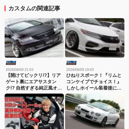
カスタムの関連記事
2026/08/09 21:03
2026/08/09 19:03
【開けてビックリ!?】リア
ひねりスポーク！『リムと
ゲート裏にエアサスタン
コンケイブでチョイス！』
ク!? 自然すぎる純正風オバ
しかしホイール装着後にリ
フェンとキャンディレッド
アアームを投入した結果、
の目元で魅せるRB1オデッ
ツラ具合があまくなってし
セイが凄すぎる！
まうという事態に！