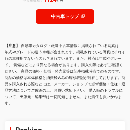
中古車価格：
万円
プレイ/クリアランスソナー/シートベ
ンチレーション/シートヒーター/カー
プレイ/ETC/
中古車トップ
【注意】
自動車カタログ・厳選中古車情報に掲載されている写真は、
年式やグレードの違う車種が含まれます。掲載されている写真はそれぞ
れの車種用でないものも含まれています。また、対応は年式やグレー
ド、 装備などにより異なる場合があります。購入の際は必ずご確認く
ださい。 商品の価格・仕様・発売元等は記事掲載時点でのものです。
商品の価格は本体価格と消費税込みの総額表記が混在しております。商
品を購入される際などには、メーカー、ショップで必ず価格・仕様・返
品方法についてご確認の上、お買い求め下さい。 購入時のトラブルに
ついて、出版元・編集部は一切関知しません。また責任も負いかねま
す。