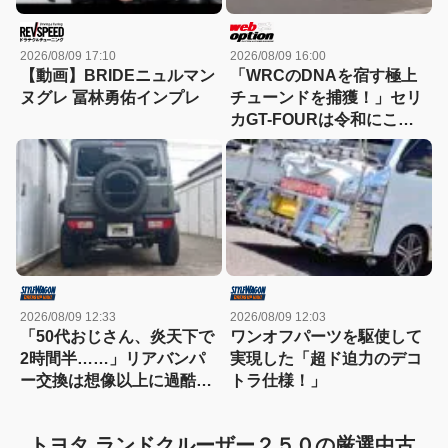
2026/08/09 17:10
2026/08/09 16:00
【動画】BRIDEニュルマン
「WRCのDNAを宿す極上
ヌグレ 冨林勇佑インプレ
チューンドを捕獲！」セリ
カGT-FOURは令和にこそ
刺さる逸材だ
2026/08/09 12:33
2026/08/09 12:03
「50代おじさん、炎天下で
ワンオフパーツを駆使して
2時間半……」リアバンパ
実現した「超ド迫力のデコ
ー交換は想像以上に過酷だ
トラ仕様！」
った
トヨタ ランドクルーザー２５０の厳選中古