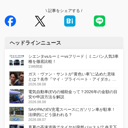
\
記事をシェアする
/
ヘッドラインニュース
シエンタvsルーミーvsフリード｜ミニバン人気3車
種を徹底比較！
15時間前
ガス・ヴァン・サントが“黄色い車”に込めた意味
とは？名作『マイ・プライベート・アイダホ』が
初のデジタルリマスター版で復活
2026.08.08
電気自動車(EV)の補助金って？2026年の金額の目
安や申請方法を解説
2026.08.08
SAやPAのEV充電スペースにガソリン車が駐車！
法律的にどう扱われる？
2026.08.07
真夏の高速道路でタイヤが突然バースト!? 炎天下