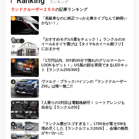
Ranking
ランキング
ランドクルーザー２５０
の記事ランキング
「高級車なのに純正つっかえ棒タイプなんて納得い
かない！」
『おすすめモデル5選をチェック！』ランクルのホ
イール&タイヤ選びは【タイヤ&ホイール館フジ】
におまかせ
「1万円以内、DIY約30分で憧れのグリルマーカー
LOOKをゲット！」US風の顔を実現できるLEDキッ
ト【ランクル250/300】
ヴァルド・ブラックバイソンの『ランドクルーザー
250』は唯一無二!!
7人乗りの3列目は電動格納可！ シートアレンジも
自在な【ランクル250】
「ランクル愛がスゴすぎる！」1700台が富士SWを
埋め尽くした【ランクルフェス2026】、会場の熱気
がヤバかった