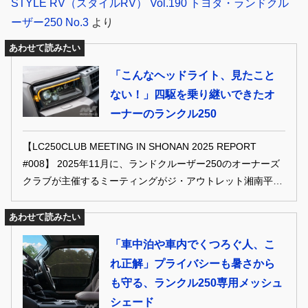
STYLE RV（スタイルRV） Vol.190 トヨタ・ランドクル
ーザー250 No.3
より
あわせて読みたい
「こんなヘッドライト、見たこと
ない！」四駆を乗り継いできたオ
ーナーのランクル250
【LC250CLUB MEETING IN SHONAN 2025 REPORT
#008】 2025年11月に、ランドクルーザー250のオーナーズ
クラブが主催するミーティングがジ・アウトレット湘南平塚
の駐車場で開催。関東を中心に全国各地から100台のオーナ
ーが集まったほか、人気メーカーのデモカーも多数集結。会
あわせて読みたい
場に集まった中から気になるクルマを紹介していくぞ！
「車中泊や車内でくつろぐ人、こ
れ正解」プライバシーも暑さから
も守る、ランクル250専用メッシュ
シェード