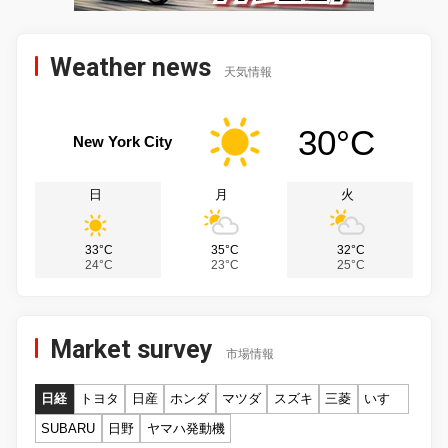
Weather news
天気情報
30°C
New York City
日
月
火
33°C
35°C
32°C
24°C
23°C
25°C
Market survey
市場情報
日経
トヨタ
日産
ホンダ
マツダ
スズキ
三菱
いすゞ
SUBARU
日野
ヤマハ発動機