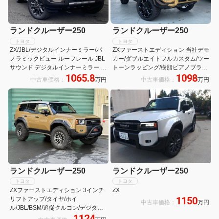
ランドクルーザー250
ランドクルーザー250
トヨタ
トヨタ
ZX/JBL/デジタルインナーミラー/パ
ZXファーストエディション 当社デモ
ノラミックビュー ルーフレール JBL
カー/ダブルエイトフルカスタム/ツー
サウンド デジタルインナーミラー パ
トーンラッピング/樹脂ピアノブラッ
1065.8
1098
ノラミックビューモニター パワーバ
ク塗装/2インチリフトアップ/オリジ
中古車価格：
万円
中古車価格：
万円
ックドア メモリー付きパワーシート
ナルビルシュタインショック/電動サ
ブラウンレザー 置くだけ充電 パドル
イドステップ/レーベンハート22イン
シフト 電動デフロック サイドバイザ
チAW特注カラー
ー
ランドクルーザー250
ランドクルーザー250
トヨタ
トヨタ
ZXファーストエディション 3インチ
ZX
1150
リフトアップ/タイヤ/ホイ
中古車価格：
万円
ル/JBL/BSM/追従クルコン/デジタル
1124
インナーミラー/ヘッドアップディス