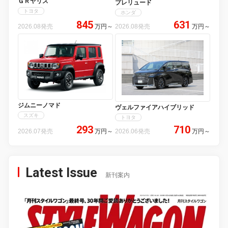
ＧＲヤリス
プレリュード
トヨタ
ホンダ
845
631
2026.08発売
万円
～
2026.08発売
万円
～
ジムニーノマド
ヴェルファイアハイブリッド
スズキ
トヨタ
293
710
2026.07発売
万円
～
2026.06発売
万円
～
Latest Issue
新刊案内