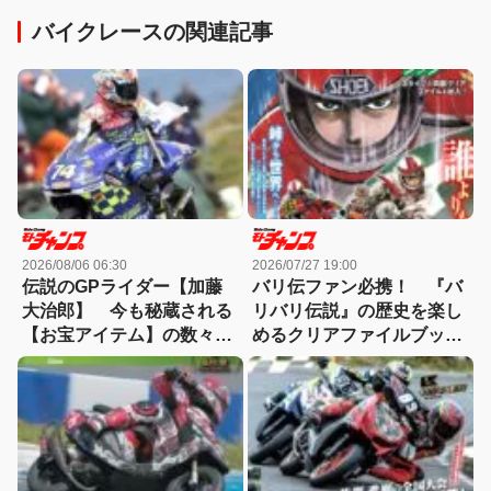
バイクレースの関連記事
2026/08/06 06:30
2026/07/27 19:00
伝説のGPライダー【加藤
バリ伝ファン必携！ 『バ
大治郎】 今も秘蔵される
リバリ伝説』の歴史を楽し
【お宝アイテム】の数々と
めるクリアファイルブック
知られざる逸話【小椋藍選
が7月28日発売
手】とも深い関わりが!?