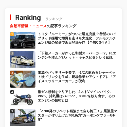
Ranking
ランキング
自動車情報・ニュース
の記事ランキング
トヨタ『ルーミー』がついに弱点克服!? 待望のハイ
ブリッド採用で燃費も走りも大進化、フルモデルチ
ェンジ級の変身で近日登場か!? 【予想CG付き】
「下着メーカーが作った和製スーパーカー!?」F1エ
ンジンを積んだジオット・キャスピタという伝説
電源やバッテリー不要で、-1℃の飲めるシャーベッ
ト状ドリンクを生成。現場作業やアウトドアに「ア
イススラリーメーカー」が便利！
排ガス規制をクリアした、2ストVツインバイク、
VINS。排気量は249.5cc、83HPを絞り出す。その
エンジンの技術とは
「2700発のリベット補強まで自ら施工！」居酒屋マ
スターが作り上げた700馬力“カーボンケブラーGT-
R”