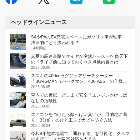
ヘッドラインニュース
SAやPAのEV充電スペースにガソリン車が駐車！
法律的にどう扱われる？
14時間前
真夏の高速道路でタイヤが突然バースト!? 炎天下
のドライブ前に知っておくべき点検内容とは
2026.08.06
スズキの400ccラグジュアリースクーター
「BURGMAN（バーグマン）400 ABS」の仕様を
変更し、8月18日に発売
2026.08.05
車内での仮眠、どこまで安全？エンジンかけっぱ
なしの危険性
2026.08.05
エアコンをつけたら酸っぱい臭いが…目的地に着
く「3分前」のひと工夫でカビを防ぐ方法
2026.08.04
令和8年熊本地震で「通れる道」を可視化、クルマ
の走行データが災害対応を支える