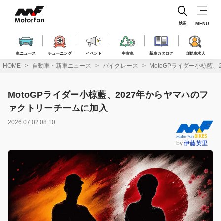
コ
ン
テ
検索
MENU
ン
ツ
へ
車ニュース
チューニング
イベント
中古車
新車カタログ
自動車求人
ス
HOME
自動車・新車ニュース
バイクレース
MotoGPライダー小椋藍
キ
ッ
プ
MotoGPライダー小椋藍、2027年からヤマハのフ
ァクトリーチームに加入
2026.07.02 08:10
by
伊藤英里