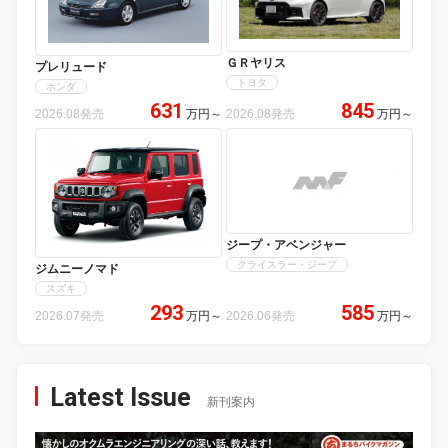
ＧＲヤリス
プレリュード
トヨタ
ホンダ
631
845
2026.08発売
万円
～
2026.08発売
万円
～
ジープ・アベンジャー
クライスラー・ジープ
ジムニーノマド
スズキ
293
585
2026.07発売
万円
～
2026.06発売
万円
～
Latest Issue
新刊案内