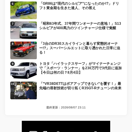
「GR86は“現代のシルビア”になったのか!?」ドリ
フト黄金期を生きた達人、その答え
「昭和63年式、37年間ワンオーナーの意地！」S13
シルビアが400馬力のツインチャージ仕様で覚醒
「3台のDR30スカイラインと暮らす変態的オーナ
ー!?」スーパーシルエットに取り憑かれた日常に迫
る！
トヨタ「ハイラックスサーフ」がマイナーチェンジ
で「スポーツ・ランナー」を230万円で3代目に追加
【今日は何の日？8月4日】
「”VR38DETTはボアアップできない”を覆す！」最
先端の溶射技術が切り拓くR35GT-Rチューンの未来
最終更新：2026/08/07 23:11