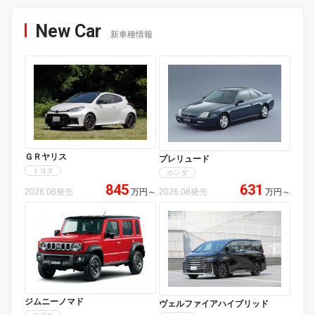
New Car
新車種情報
ＧＲヤリス
プレリュード
トヨタ
ホンダ
845
631
2026.08発売
万円
～
2026.08発売
万円
～
ジムニーノマド
ヴェルファイアハイブリッド