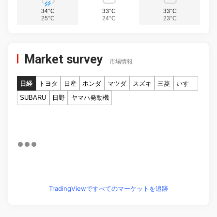
34°C
33°C
33°C
25°C
24°C
23°C
Market survey
市場情報
日経
トヨタ
日産
ホンダ
マツダ
スズキ
三菱
いすゞ
SUBARU
日野
ヤマハ発動機
TradingViewですべてのマーケットを追跡