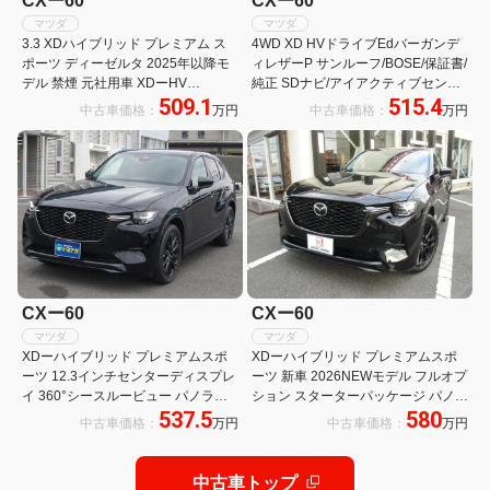
CXー60
CXー60
マツダ
マツダ
3.3 XDハイブリッド プレミアム ス
4WD XD HVドライブEdバーガンデ
ポーツ ディーゼルタ 2025年以降モ
ィレザーP サンルーフ/BOSE/保証書/
デル 禁煙 元社用車 XDーHV
純正 SDナビ/アイアクティブセンス
509.1
515.4
Premium Sports タン内装 BOSE サ
(マツダ)/シートヒーター 全席/360°
中古車価格：
万円
中古車価格：
万円
ンルーフ 4WD 360°モニター
ビューモニター/車線逸脱防止支援シ
ETC2.0
ステム/シート 合皮/電動バックドア
CXー60
CXー60
マツダ
マツダ
XDーハイブリッド プレミアムスポ
XDーハイブリッド プレミアムスポ
ーツ 12.3インチセンターディスプレ
ーツ 新車 2026NEWモデル フルオプ
イ 360°シースルービュー パノラマ
ション スターターパッケージ パノラ
537.5
580
サンルーフ ナッパレザーシート アダ
マサンルーフ BOSEサウンド
中古車価格：
万円
中古車価格：
万円
プティブLEDヘッドライト スマート
ETC2.0 ナッパレザー
シティーブレーキサポート ステアリ
ングスイッチ
中古車トップ