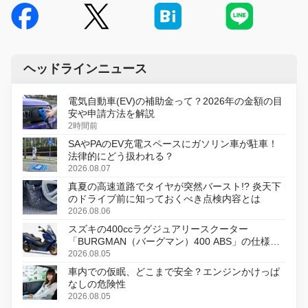
ヘッドラインニュース
電気自動車(EV)の補助金って？2026年の金額の目
安や申請方法を解説
2時間前
SAやPAのEV充電スペースにガソリン車が駐車！
法律的にどう扱われる？
2026.08.07
真夏の高速道路でタイヤが突然バースト!? 炎天下
のドライブ前に知っておくべき点検内容とは
2026.08.06
スズキの400ccラグジュアリースクーター
「BURGMAN（バーグマン）400 ABS」の仕様を
変更し、8月18日に発売
2026.08.05
車内での仮眠、どこまで安全？エンジンかけっぱ
なしの危険性
2026.08.05