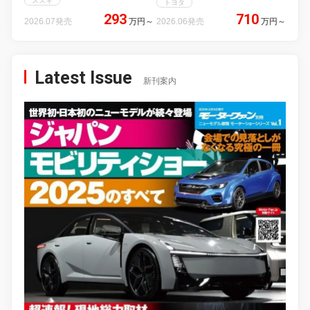
スズキ
トヨタ
293
710
2026.07発売
万円
～
2026.06発売
万円
～
Latest Issue
新刊案内