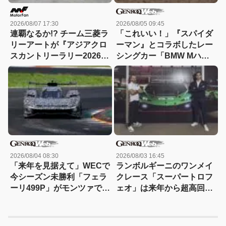
2026/08/07 17:30
2026/08/05 09:45
連覇なるか!? チーム三菱ラ
「これいい！」『スパイダ
リーアートが『アジアクロ
ーマン』とコラボしたレー
スカントリーラリー2026』
シングカー「BMW Mハイ
に挑む！必勝を期す3台体
ブリッドV8」が登場【動
制!!
画】
2026/08/04 08:30
2026/08/03 16:45
「来年を見据えて」WECで
ランボルギーニのワンメイ
今シーズン未勝利「フェラ
クレース「スーパートロフ
ーリ499P」がモンツァで改
ェオ」は来年から超高回転
良型のテストを実施
エンジンの「テメラリオ」
で