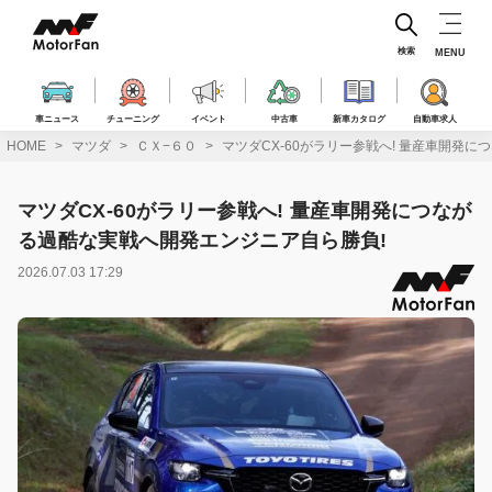
コ
ン
テ
検索
MENU
ン
ツ
へ
車ニュース
チューニング
イベント
中古車
新車カタログ
自動車求人
ス
HOME
マツダ
ＣＸ−６０
マツダCX-60がラリー参戦へ! 量産車開発
キ
ッ
プ
マツダCX-60がラリー参戦へ! 量産車開発につなが
る過酷な実戦へ開発エンジニア自ら勝負!
2026.07.03 17:29