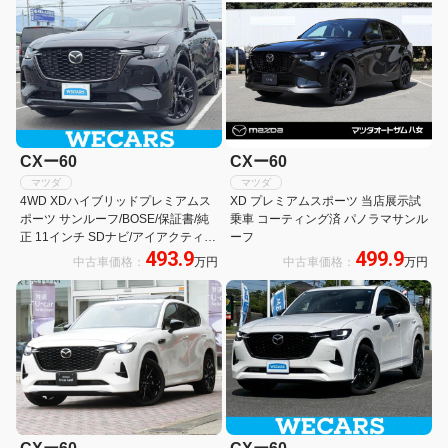
CXー60
CXー60
マツダ
マツダ
4WD XDハイブリッドプレミアムス
XD プレミアムスポーツ 当店展示試
ポーツ サンルーフ/BOSE/保証書/純
乗車 コーティング済 パノラマサンル
正 11インチ SDナビ/アイアクティブ
ーフ
493.9
499.9
センス(マツダ)/エアーシート 前席/全
中古車価格：
万円
中古車価格：
万円
方位モニター/車線逸脱防止支援シス
テム/シート ハーフレザー/電動バッ
クドア