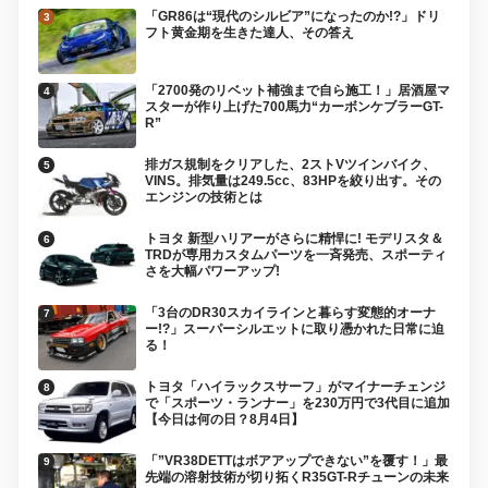
「GR86は“現代のシルビア”になったのか!?」ドリ
フト黄金期を生きた達人、その答え
「2700発のリベット補強まで自ら施工！」居酒屋マ
スターが作り上げた700馬力“カーボンケブラーGT-
R”
排ガス規制をクリアした、2ストVツインバイク、
VINS。排気量は249.5cc、83HPを絞り出す。その
エンジンの技術とは
トヨタ 新型ハリアーがさらに精悍に! モデリスタ＆
TRDが専用カスタムパーツを一斉発売、スポーティ
さを大幅パワーアップ!
「3台のDR30スカイラインと暮らす変態的オーナ
ー!?」スーパーシルエットに取り憑かれた日常に迫
る！
トヨタ「ハイラックスサーフ」がマイナーチェンジ
で「スポーツ・ランナー」を230万円で3代目に追加
【今日は何の日？8月4日】
「”VR38DETTはボアアップできない”を覆す！」最
先端の溶射技術が切り拓くR35GT-Rチューンの未来