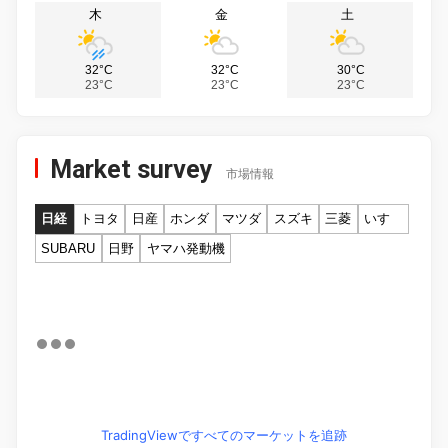
木
金
土
32°C
32°C
30°C
23°C
23°C
23°C
Market survey
市場情報
日経
トヨタ
日産
ホンダ
マツダ
スズキ
三菱
いすゞ
SUBARU
日野
ヤマハ発動機
TradingViewですべてのマーケットを追跡