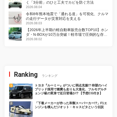
く「3分前」のひと工夫でカビを防ぐ方法
2026.08.04
令和8年熊本地震で「通れる道」を可視化、クルマ
の走行データが災害対応を支える
2026.08.03
【2026年上半期の軽自動車販売台数TOP10】ホン
ダ・N-BOXが10万台突破！軽市場で圧倒的な存在
感
2026.08.02
Ranking
ランキング
トヨタ『ルーミー』がついに弱点克服!? 待望のハイ
ブリッド採用で燃費も走りも大進化、フルモデルチ
ェンジ級の変身で近日登場か!? 【予想CG付き】
「下着メーカーが作った和製スーパーカー!?」F1エ
ンジンを積んだジオット・キャスピタという伝説