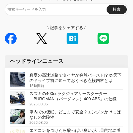
検索
\
記事をシェアする
/
ヘッドラインニュース
真夏の高速道路でタイヤが突然バースト!? 炎天下
のドライブ前に知っておくべき点検内容とは
15時間前
スズキの400ccラグジュアリースクーター
「BURGMAN（バーグマン）400 ABS」の仕様を
変更し、8月18日に発売
2026.08.05
車内での仮眠、どこまで安全？エンジンかけっぱ
なしの危険性
2026.08.05
エアコンをつけたら酸っぱい臭いが…目的地に着