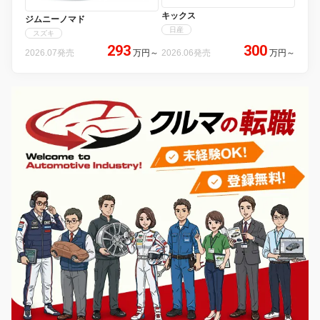
キックス
ジムニーノマド
日産
スズキ
293
300
2026.07発売
万円
～
2026.06発売
万円
～