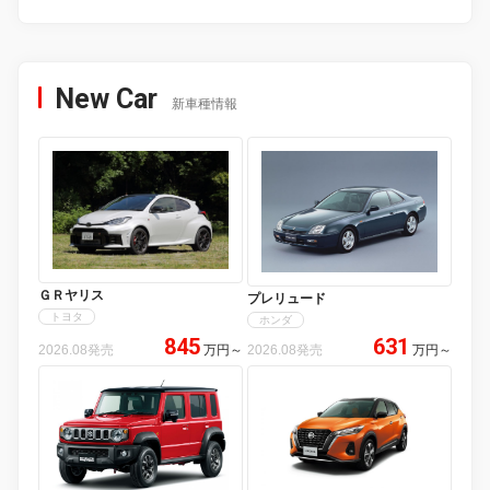
New Car
新車種情報
ＧＲヤリス
プレリュード
トヨタ
ホンダ
845
631
2026.08発売
万円
～
2026.08発売
万円
～