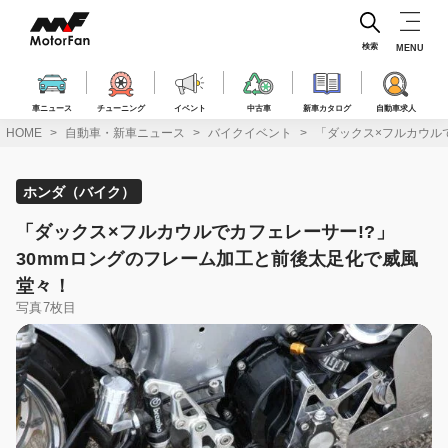
コ
ン
テ
検索
MENU
ン
ツ
へ
車ニュース
チューニング
イベント
中古車
新車カタログ
自動車求人
ス
HOME
自動車・新車ニュース
バイクイベント
「ダックス×フルカウル
キ
ッ
プ
ホンダ（バイク）
「ダックス×フルカウルでカフェレーサー!?」
30mmロングのフレーム加工と前後太足化で威風
堂々！
写真7枚目