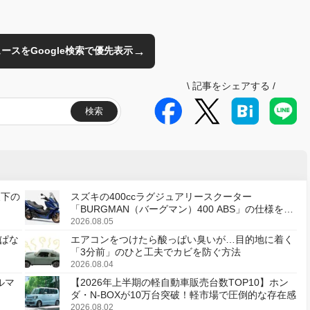
→
のニュースをGoogle検索で優先表示
\
記事をシェアする
/
検索
天下の
スズキの400ccラグジュアリースクーター
「BURGMAN（バーグマン）400 ABS」の仕様を変
更し、8月18日に発売
2026.08.05
ぱな
エアコンをつけたら酸っぱい臭いが…目的地に着く
「3分前」のひと工夫でカビを防ぐ方法
2026.08.04
ルマ
【2026年上半期の軽自動車販売台数TOP10】ホン
ダ・N-BOXが10万台突破！軽市場で圧倒的な存在感
2026.08.02