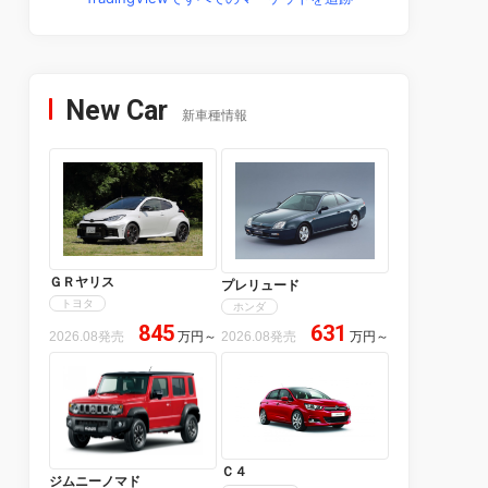
New Car
新車種情報
ＧＲヤリス
プレリュード
トヨタ
ホンダ
845
631
2026.08発売
万円
～
2026.08発売
万円
～
Ｃ４
ジムニーノマド