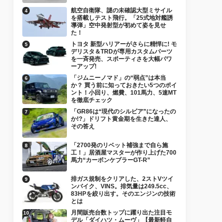
航空自衛隊、謎の未確認大型ミサイル
を搭載しテスト飛行。「25式地対艦誘
導弾」空中発射型が初めて姿を見せ
た！
トヨタ 新型ハリアーがさらに精悍に! モ
デリスタ＆TRDが専用カスタムパーツ
を一斉発売、スポーティさを大幅パワ
ーアップ!
「ジムニーノマド」の“弱点”は本当
か？ 買う前に知っておきたい5つのポイ
ント！小回り、燃費、101馬力、5速MT
を徹底チェック
「GR86は“現代のシルビア”になったの
か!?」ドリフト黄金期を生きた達人、
その答え
「2700発のリベット補強まで自ら施
工！」居酒屋マスターが作り上げた700
馬力“カーボンケブラーGT-R”
排ガス規制をクリアした、2ストVツイ
ンバイク、VINS。排気量は249.5cc、
83HPを絞り出す。そのエンジンの技術
とは
月間販売台数トップに躍り出た注目モ
デル「ダイハツ・ムーヴ」【最新軽自