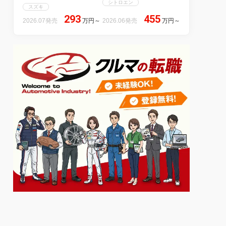
シトロエン
スズキ
293
455
2026.07発売
万円
～
2026.06発売
万円
～