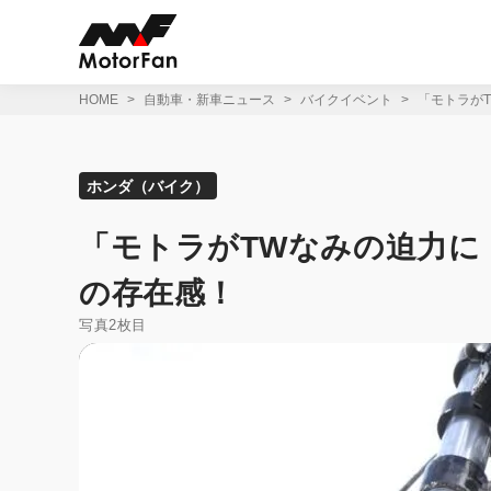
コ
ン
テ
ン
ツ
HOME
自動車・新車ニュース
バイクイベント
「モトラがT
へ
ス
キ
ッ
ホンダ（バイク）
プ
「モトラがTWなみの迫力に！
の存在感！
写真2枚目