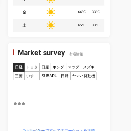
金
44°C
33°C
土
45°C
33°C
Market survey
市場情報
日経
トヨタ
日産
ホンダ
マツダ
スズキ
三菱
いすゞ
SUBARU
日野
ヤマハ発動機
TradingViewですべてのマーケットを追跡