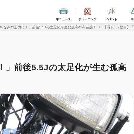
車ニュース
チューニング
イベント
中
Wなみの迫力に！」前後5.5Jの太足化が生む孤高の存在感！
【写真・2枚目】「
」前後5.5Jの太足化が生む孤高