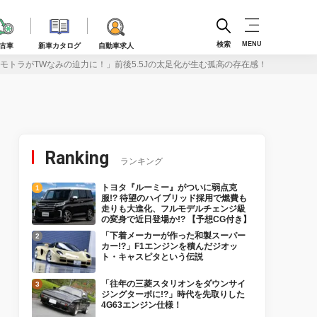
検索
MENU
古車
新車カタログ
自動車求人
モトラがTWなみの迫力に！」前後5.5Jの太足化が生む孤高の存在感！
Ranking
ランキング
トヨタ『ルーミー』がついに弱点克
服!? 待望のハイブリッド採用で燃費も
走りも大進化、フルモデルチェンジ級
の変身で近日登場か!? 【予想CG付き】
「下着メーカーが作った和製スーパー
カー!?」F1エンジンを積んだジオッ
ト・キャスピタという伝説
「往年の三菱スタリオンをダウンサイ
ジングターボに!?」時代を先取りした
4G63エンジン仕様！