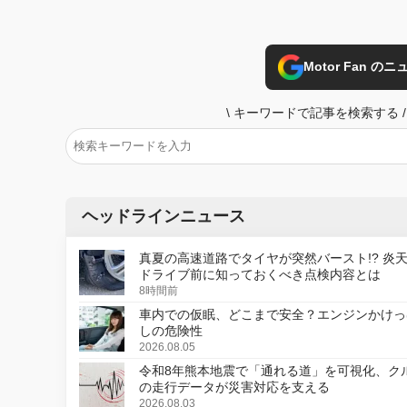
Motor Fan 
\
キーワードで記事を検索する
/
ヘッドラインニュース
真夏の高速道路でタイヤが突然バースト!? 炎
ドライブ前に知っておくべき点検内容とは
8時間前
車内での仮眠、どこまで安全？エンジンかけっ
しの危険性
2026.08.05
令和8年熊本地震で「通れる道」を可視化、ク
の走行データが災害対応を支える
2026.08.03