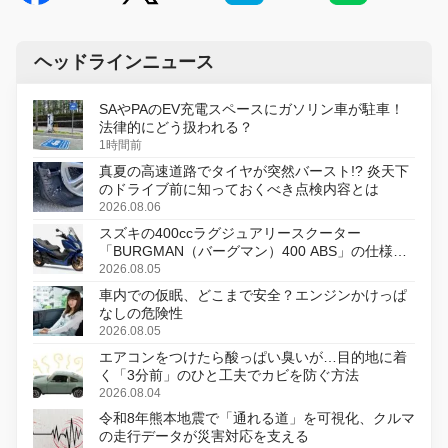
ヘッドラインニュース
SAやPAのEV充電スペースにガソリン車が駐車！
法律的にどう扱われる？
1時間前
真夏の高速道路でタイヤが突然バースト!? 炎天下
のドライブ前に知っておくべき点検内容とは
2026.08.06
スズキの400ccラグジュアリースクーター
「BURGMAN（バーグマン）400 ABS」の仕様を
変更し、8月18日に発売
2026.08.05
車内での仮眠、どこまで安全？エンジンかけっぱ
なしの危険性
2026.08.05
エアコンをつけたら酸っぱい臭いが…目的地に着
く「3分前」のひと工夫でカビを防ぐ方法
2026.08.04
令和8年熊本地震で「通れる道」を可視化、クルマ
の走行データが災害対応を支える