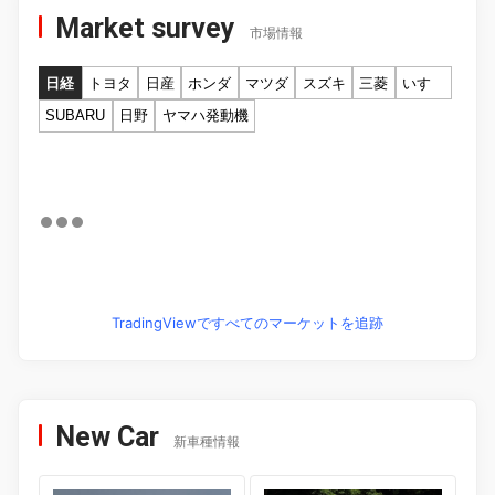
Market survey
市場情報
日経
トヨタ
日産
ホンダ
マツダ
スズキ
三菱
いすゞ
SUBARU
日野
ヤマハ発動機
TradingViewですべてのマーケットを追跡
New Car
新車種情報