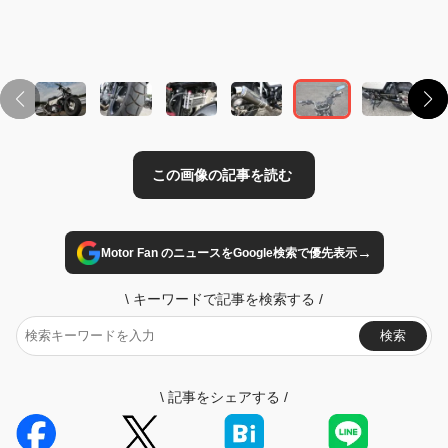
→
Motor Fan のニュースをGoogle検索で優先表示
\
キーワードで記事を検索する
/
検索
\
記事をシェアする
/