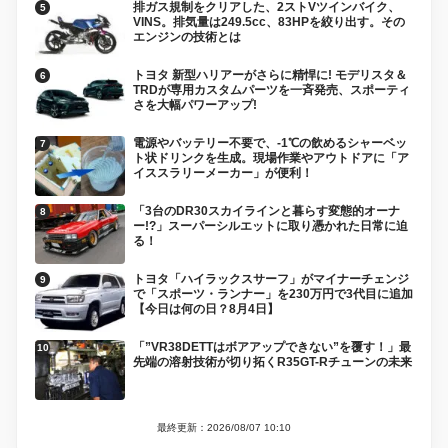
排ガス規制をクリアした、2ストVツインバイク、
VINS。排気量は249.5cc、83HPを絞り出す。その
エンジンの技術とは
トヨタ 新型ハリアーがさらに精悍に! モデリスタ＆
TRDが専用カスタムパーツを一斉発売、スポーティ
さを大幅パワーアップ!
電源やバッテリー不要で、-1℃の飲めるシャーベッ
ト状ドリンクを生成。現場作業やアウトドアに「ア
イススラリーメーカー」が便利！
「3台のDR30スカイラインと暮らす変態的オーナ
ー!?」スーパーシルエットに取り憑かれた日常に迫
る！
トヨタ「ハイラックスサーフ」がマイナーチェンジ
で「スポーツ・ランナー」を230万円で3代目に追加
【今日は何の日？8月4日】
「”VR38DETTはボアアップできない”を覆す！」最
先端の溶射技術が切り拓くR35GT-Rチューンの未来
最終更新：2026/08/07 10:10