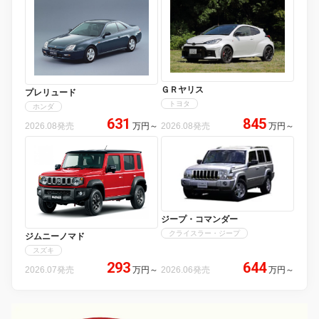
ＧＲヤリス
プレリュード
トヨタ
ホンダ
631
845
2026.08発売
万円
～
2026.08発売
万円
～
ジープ・コマンダー
クライスラー・ジープ
ジムニーノマド
スズキ
293
644
2026.07発売
万円
～
2026.06発売
万円
～