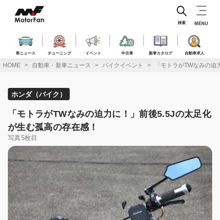
コ
ン
テ
検索
MENU
ン
ツ
へ
車ニュース
チューニング
イベント
中古車
新車カタログ
自動車求人
ス
HOME
自動車・新車ニュース
バイクイベント
「モトラがTWなみの迫
キ
ッ
プ
ホンダ（バイク）
「モトラがTWなみの迫力に！」前後5.5Jの太足化
が生む孤高の存在感！
写真5枚目