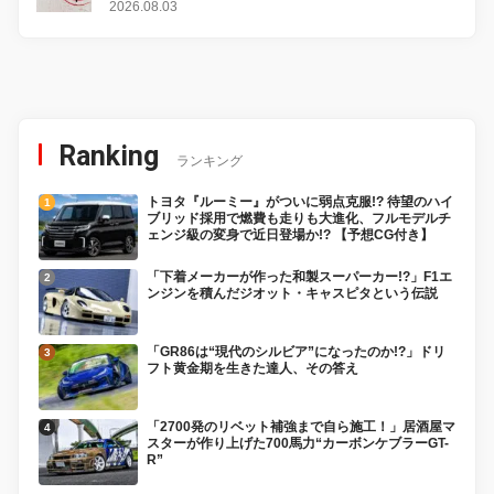
2026.08.03
Ranking
ランキング
トヨタ『ルーミー』がついに弱点克服!? 待望のハイ
ブリッド採用で燃費も走りも大進化、フルモデルチ
ェンジ級の変身で近日登場か!? 【予想CG付き】
「下着メーカーが作った和製スーパーカー!?」F1エ
ンジンを積んだジオット・キャスピタという伝説
「GR86は“現代のシルビア”になったのか!?」ドリ
フト黄金期を生きた達人、その答え
「2700発のリベット補強まで自ら施工！」居酒屋マ
スターが作り上げた700馬力“カーボンケブラーGT-
R”