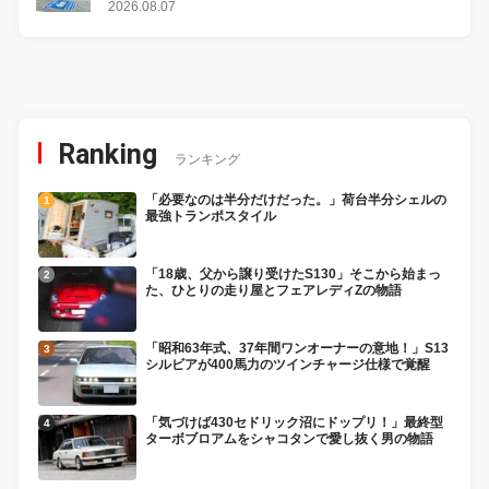
2026.08.07
Ranking
ランキング
「必要なのは半分だけだった。」荷台半分シェルの
最強トランポスタイル
「18歳、父から譲り受けたS130」そこから始まっ
た、ひとりの走り屋とフェアレディZの物語
「昭和63年式、37年間ワンオーナーの意地！」S13
シルビアが400馬力のツインチャージ仕様で覚醒
「気づけば430セドリック沼にドップリ！」最終型
ターボブロアムをシャコタンで愛し抜く男の物語