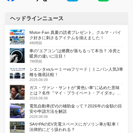
ヘッドラインニュース
Motor-Fan 真夏の読者プレゼント。クルマ・バイ
ク好きに刺さるアイテムを揃えました！
4時間前
車の“エアコン”は燃費が落ちるって本当？ 冷房と
暖房の違いに注目！
7時間前
シエンタvsルーミーvsフリード｜ミニバン人気3車
種を徹底比較！
2026.08.09
ガス・ヴァン・サントが“黄色い車”に込めた意味
とは？名作『マイ・プライベート・アイダホ』が
初のデジタルリマスター版で復活
2026.08.08
電気自動車(EV)の補助金って？2026年の金額の目
安や申請方法を解説
2026.08.08
SAやPAのEV充電スペースにガソリン車が駐車！
法律的にどう扱われる？