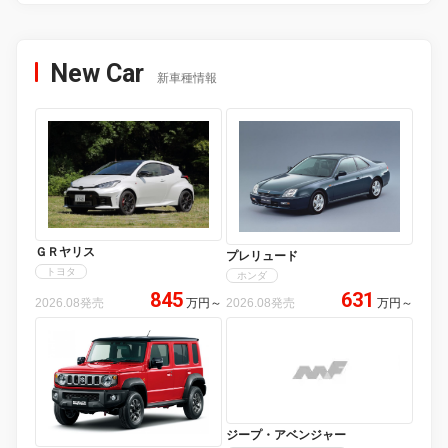
New Car
新車種情報
ＧＲヤリス
プレリュード
トヨタ
ホンダ
845
631
2026.08発売
万円
～
2026.08発売
万円
～
ジープ・アベンジャー