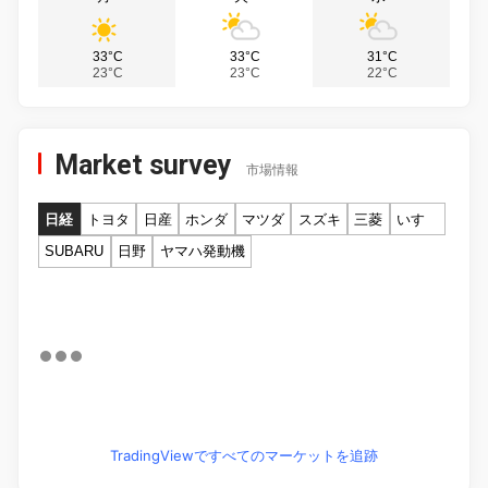
33°C
33°C
31°C
23°C
23°C
22°C
Market survey
市場情報
日経
トヨタ
日産
ホンダ
マツダ
スズキ
三菱
いすゞ
SUBARU
日野
ヤマハ発動機
TradingViewですべてのマーケットを追跡