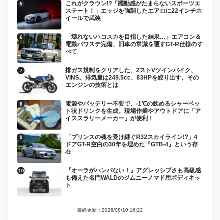
これがクラウン!?「躍動感がたまらないスポーツエ
ステート！」エッジを強調したエアロに22インチホ
イールで武装
「壊れないハコスカを目指した結果…」エアコン＆
電動パワステ完備、旧車の常識を覆すGT-R仕様のす
べて
排ガス規制をクリアした、2ストVツインバイク、
VINS。排気量は249.5cc、83HPを絞り出す。その
エンジンの技術とは
電源やバッテリー不要で、-1℃の飲めるシャーベッ
ト状ドリンクを生成。現場作業やアウトドアに「ア
イススラリーメーカー」が便利！
「プリンスの魂を受け継ぐR32スカイライン!?」4
ドアGT-R空白の30年を埋めた『GTB-4』という存
在
『オーラがハンパない！』アグレッシブさも高級感
も備えた名門WALDのジムニーノマド用ボディキッ
ト
最終更新：2026/08/10 16:22