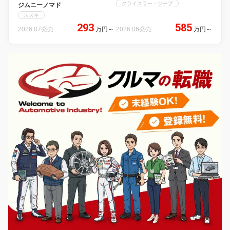
クライスラー・ジープ
ジムニーノマド
スズキ
293
585
2026.07発売
万円
～
2026.06発売
万円
～