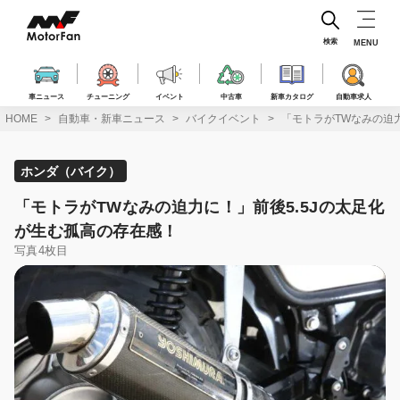
コ
ン
テ
検索
MENU
ン
ツ
へ
車ニュース
チューニング
イベント
中古車
新車カタログ
自動車求人
ス
HOME
自動車・新車ニュース
バイクイベント
「モトラがTWなみの迫
キ
ッ
プ
ホンダ（バイク）
「モトラがTWなみの迫力に！」前後5.5Jの太足化
が生む孤高の存在感！
写真4枚目