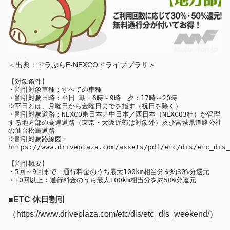
＜出典：ドラぷらE-NEXCOドライブプラザ＞
【対象条件】

・割引対象車種：すべての車種

・割引対象日時：平日 朝：6時～9時　夕：17時～20時

※平日とは、月曜日から金曜日までを指す（祝日を除く）

・割引対象道路：NEXCO東日本／中日本／西日本（NEXCO3社）が管理
する地方部の高速道路（東京・大阪近郊は対象外）及び宮城県道路公社
の仙台松島道路

※割引対象路線図：
【割引概要】

・5回～9回まで：通行料金のうち最大100km相当分を約30%分還元

■ETC 休日割引
（https://www.driveplaza.com/etc/dis/etc_dis_weekend/）