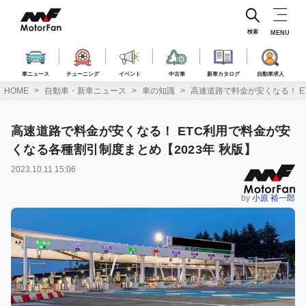
コ
ン
テ
検索
MENU
ン
ツ
へ
車ニュース
チューニング
イベント
中古車
新車カタログ
自動車求人
ス
HOME
自動車・新車ニュース
車の知識
高速道路で料金が安くなる！ E
キ
ッ
プ
高速道路で料金が安くなる！ ETC利用で料金が安
くなる各種割引制度まとめ【2023年 秋版】
2023.10.11 15:06
by
小原 裕一郎