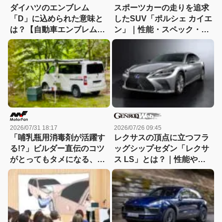
ダイハツのエンブレム
スポーツカーの走りを追求
「D」に込められた意味と
したSUV「ポルシェ カイエ
は？【自動車エンブレム秘
ン」｜性能・スペック・価
話40：ダイハツ】
格・サイズを徹底解説
2026/07/31 18:17
2026/07/26 09:45
「哺乳瓶用消毒剤が活躍す
レクサスの頂点に立つフラ
る!?」ビルダー直伝のコツ
ッグシップセダン「レクサ
がとってもタメになる、キ
ス LS」とは？｜性能や特
ャンピングカーのお手入れ
徴、新車・中古車価格
講座