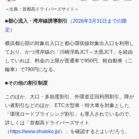
＜出典：首都高ドライバーズサイト＞
■都心流入・湾岸線誘導割引
（2026年3月31日までの限
定）
横浜都心部の対象出入口と都心環状線対象出入口を利用し
ており、かつ湾岸線の「川崎浮島JCT～大黒JCT」を経由
していれば、料金の上限が普通車で950円、軽自動車（二
輪車）で790円になる。
■その他の割引制度
このほか、大口・多頻度割引、外環道迂回利用割引、障が
い者割引などのほか、ETC大型車・特大車を対象とした
「環境ロードプライシング割引」も導入されているので、
詳しくは「首都高ドライバーズサイト
（
https://www.shutoko.jp/
）」を確認するとよいだろう。