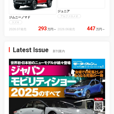
ジュニア
アルファロメオ
ジムニーノマド
スズキ
293
447
2026.07発売
万円
～
2026.06発売
万円
～
Latest Issue
新刊案内