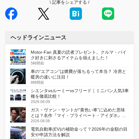
\
記事をシェアする
/
ヘッドラインニュース
Motor-Fan 真夏の読者プレゼント。クルマ・バイ
ク好きに刺さるアイテムを揃えました！
5時間前
車の“エアコン”は燃費が落ちるって本当？ 冷房と
暖房の違いに注目！
8時間前
シエンタvsルーミーvsフリード｜ミニバン人気3車
種を徹底比較！
2026.08.09
ガス・ヴァン・サントが“黄色い車”に込めた意味
とは？名作『マイ・プライベート・アイダホ』が
初のデジタルリマスター版で復活
2026.08.08
電気自動車(EV)の補助金って？2026年の金額の目
安や申請方法を解説