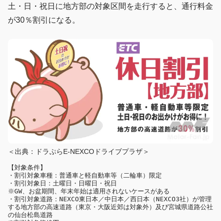
土・日・祝日に地方部の対象区間を走行すると、通行料金
が30％割引になる。
＜出典：ドラぷらE-NEXCOドライブプラザ＞
【対象条件】

・割引対象車種：普通車と軽自動車等（二輪車）限定

・割引対象日：土曜日・日曜日・祝日

※GW、お盆期間、年末年始は適用されないケースがある

・割引対象道路：NEXCO東日本／中日本／西日本（NEXCO3社）が管理
する地方部の高速道路（東京・大阪近郊は対象外）及び宮城県道路公社
の仙台松島道路
