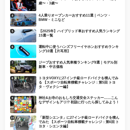
歳〜・3歳〜
4人乗りオープンカーおすすめ11選｜ベンツ・
BMW・ミニなど
【2025年】ハイブリッド車おすすめ人気ランキング
15選一覧
運転中に使うハンズフリーイヤホンおすすめランキ
ング10選【片耳用】
ジープおすすめ人気車種ランキング8選｜モデル別
新車・中古価格
トヨタVOXYに27インチ級ロードバイクを積んでみ
る 【スポーツ自転車積載チャレンジ：第5回 トヨ
タ・ヴォクシー編】
神社&お寺のおもしろ交通安全ステッカー……こん
なデザインもアリ!? 初詣に行ったら探してみよう！
「新型シエンタ」に27インチ級ロードバイクを積ん
でみた 【スポーツ自転車積載チャレンジ：第6回 ト
ヨタ・シエンタ編】