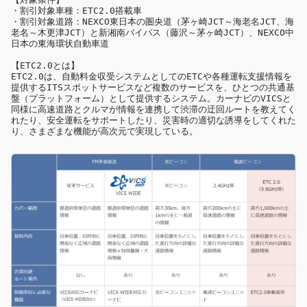
・割引対象車種：ETC2.0搭載車

・割引対象道路：NEXCO東日本の圏央道（茅ヶ崎JCT～海老名JCT、海
老名～木更津JCT）と新湘南バイパス（藤沢～茅ヶ崎JCT）、NEXCO中
【ETC2.0とは】

ETC2.0は、自動料金収受システムとしてのETCや各種運転支援情報を
提供するITSスポットサービスなど複数のサービスを、ひとつの共通基
盤（プラットフォーム）として提供するシステム。カーナビのVICSと
同様に高速道路とクルマが情報を連携して渋滞の迂回ルートを教えてく
れたり、安全運転をサポートしたり、災害時の適切な誘導をしてくれた