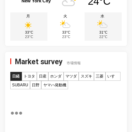
24°C
New York City
月
火
水
33°C
33°C
31°C
23°C
23°C
22°C
Market survey
市場情報
日経
トヨタ
日産
ホンダ
マツダ
スズキ
三菱
いすゞ
SUBARU
日野
ヤマハ発動機