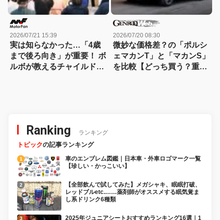
2026/07/21 15:39
2026/07/20 08:30
実は知らなかった…「4歳
微妙な価格差？の「ポルシ
まで後ろ向き」が重要！ ボ
ェマカンT」と「マカンS」
ルボが教えるチャイルドシ
を比較【どっち買う？重箱
ートの正しい使い方
の隅ツツキ隊：09】
Ranking
ランキング
トピック
の記事ランキング
車のエンブレム図鑑｜日本車・外車ロゴマーク一覧
【珍しい・かっこいい】
【全部飲んで試してみた】メガシャキ、眠眠打破、
レッドブルetc.……薬剤師がオススメする眠気覚ま
し系ドリンク6種類
2025年ジュニアシートおすすめランキング16選｜1