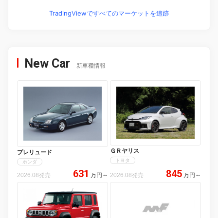
TradingViewですべてのマーケットを追跡
New Car
新車種情報
ＧＲヤリス
プレリュード
トヨタ
ホンダ
631
845
2026.08発売
万円
～
2026.08発売
万円
～