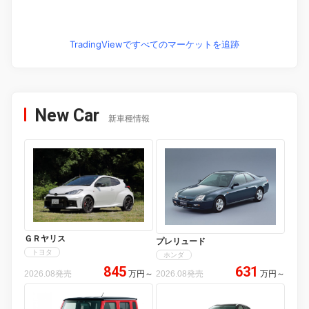
TradingViewですべてのマーケットを追跡
New Car
新車種情報
ＧＲヤリス
プレリュード
トヨタ
ホンダ
845
631
2026.08発売
万円
～
2026.08発売
万円
～