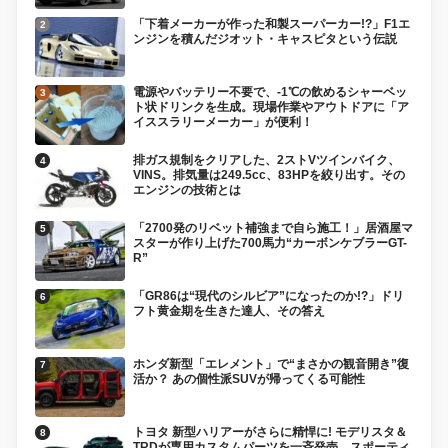
「下着メーカーが作った和製スーパーカー!?」F1エ
ンジンを積んだジオット・キャスピタという伝説
電源やバッテリー不要で、-1℃の飲めるシャーベッ
ト状ドリンクを生成。現場作業やアウトドアに「ア
イススラリーメーカー」が便利！
排ガス規制をクリアした、2ストVツインバイク、
VINS。排気量は249.5cc、83HPを絞り出す。その
エンジンの技術とは
「2700発のリベット補強まで自ら施工！」居酒屋マ
スターが作り上げた700馬力“カーボンケブラーGT-
R”
「GR86は“現代のシルビア”になったのか!?」ドリ
フト黄金期を生きた達人、その答え
ホンダ新型「エレメント」で“まさかの観音開き”復
活か？ あの個性派SUVが帰ってくる可能性
トヨタ 新型ハリアーがさらに精悍に! モデリスタ＆
TRDが専用カスタムパーツを一斉発売、スポーティ