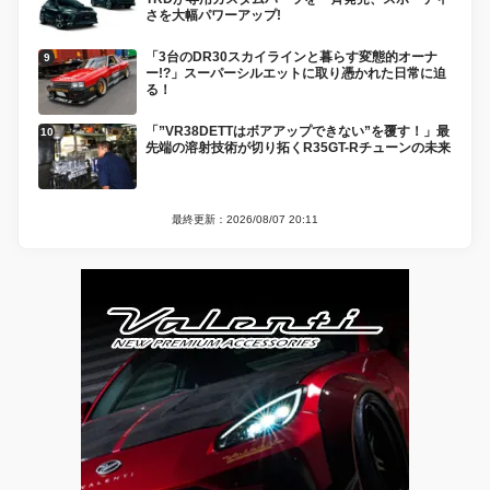
さを大幅パワーアップ!
「3台のDR30スカイラインと暮らす変態的オーナ
ー!?」スーパーシルエットに取り憑かれた日常に迫
る！
「”VR38DETTはボアアップできない”を覆す！」最
先端の溶射技術が切り拓くR35GT-Rチューンの未来
最終更新：2026/08/07 20:11