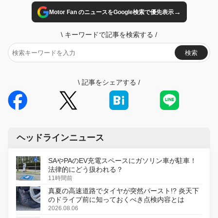
→
Motor Fan のニュースをGoogle検索で優先表示
\
キーワードで記事を検索する
/
検索
\
記事をシェアする
/
ヘッドラインニュース
SAやPAのEV充電スペースにガソリン車が駐車！
法律的にどう扱われる？
11時間前
真夏の高速道路でタイヤが突然バースト!? 炎天下
のドライブ前に知っておくべき点検内容とは
2026.08.06