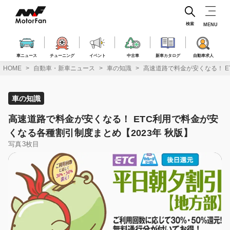
コ
ン
テ
検索
MENU
ン
ツ
へ
車ニュース
チューニング
イベント
中古車
新車カタログ
自動車求人
ス
HOME
自動車・新車ニュース
車の知識
高速道路で料金が安くなる！ E
キ
ッ
プ
車の知識
高速道路で料金が安くなる！ ETC利用で料金が安
くなる各種割引制度まとめ【2023年 秋版】
写真3枚目