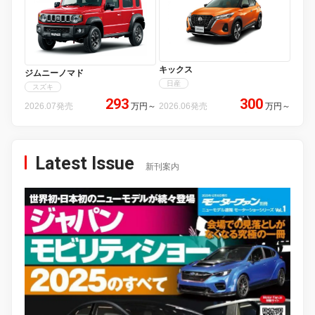
キックス
ジムニーノマド
日産
スズキ
293
300
2026.07発売
万円
～
2026.06発売
万円
～
Latest Issue
新刊案内