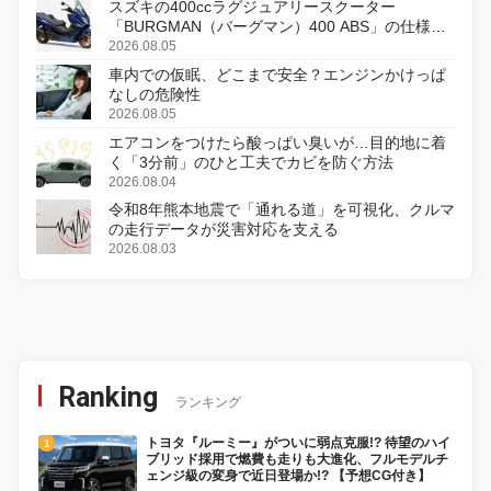
スズキの400ccラグジュアリースクーター
「BURGMAN（バーグマン）400 ABS」の仕様を
変更し、8月18日に発売
2026.08.05
車内での仮眠、どこまで安全？エンジンかけっぱ
なしの危険性
2026.08.05
エアコンをつけたら酸っぱい臭いが…目的地に着
く「3分前」のひと工夫でカビを防ぐ方法
2026.08.04
令和8年熊本地震で「通れる道」を可視化、クルマ
の走行データが災害対応を支える
2026.08.03
Ranking
ランキング
トヨタ『ルーミー』がついに弱点克服!? 待望のハイ
ブリッド採用で燃費も走りも大進化、フルモデルチ
ェンジ級の変身で近日登場か!? 【予想CG付き】