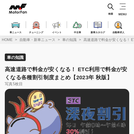
コ
ン
テ
検索
MENU
ン
ツ
へ
車ニュース
チューニング
イベント
中古車
新車カタログ
自動車求人
ス
HOME
自動車・新車ニュース
車の知識
高速道路で料金が安くなる！ E
キ
ッ
プ
車の知識
高速道路で料金が安くなる！ ETC利用で料金が安
くなる各種割引制度まとめ【2023年 秋版】
写真5枚目