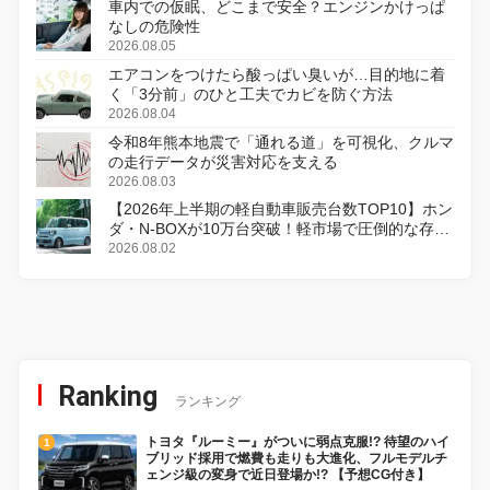
車内での仮眠、どこまで安全？エンジンかけっぱ
なしの危険性
2026.08.05
エアコンをつけたら酸っぱい臭いが…目的地に着
く「3分前」のひと工夫でカビを防ぐ方法
2026.08.04
令和8年熊本地震で「通れる道」を可視化、クルマ
の走行データが災害対応を支える
2026.08.03
【2026年上半期の軽自動車販売台数TOP10】ホン
ダ・N-BOXが10万台突破！軽市場で圧倒的な存在
感
2026.08.02
Ranking
ランキング
トヨタ『ルーミー』がついに弱点克服!? 待望のハイ
ブリッド採用で燃費も走りも大進化、フルモデルチ
ェンジ級の変身で近日登場か!? 【予想CG付き】