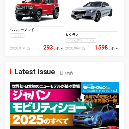
ジムニーノマド
Ｓクラス
スズキ
メルセデス・ベンツ
293
1598
2026.07発売
万円
～
2026.06発売
万円
～
Latest Issue
新刊案内