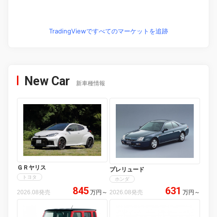
TradingViewですべてのマーケットを追跡
New Car
新車種情報
ＧＲヤリス
プレリュード
トヨタ
ホンダ
845
631
2026.08発売
万円
～
2026.08発売
万円
～