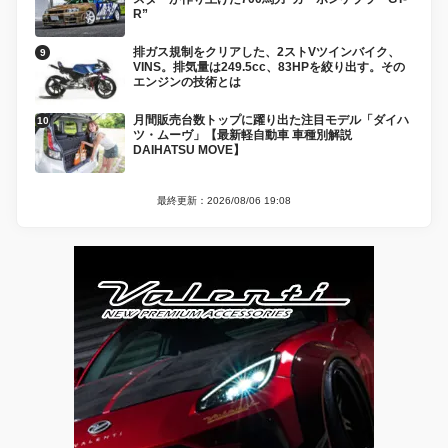
R”
排ガス規制をクリアした、2ストVツインバイク、
VINS。排気量は249.5cc、83HPを絞り出す。その
エンジンの技術とは
月間販売台数トップに躍り出た注目モデル「ダイハ
ツ・ムーヴ」【最新軽自動車 車種別解説
DAIHATSU MOVE】
最終更新：2026/08/06 19:08