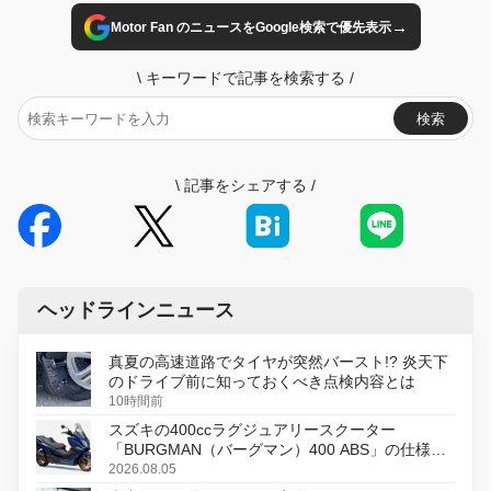
→
Motor Fan のニュースをGoogle検索で優先表示
\
キーワードで記事を検索する
/
検索
\
記事をシェアする
/
ヘッドラインニュース
真夏の高速道路でタイヤが突然バースト!? 炎天下
のドライブ前に知っておくべき点検内容とは
10時間前
スズキの400ccラグジュアリースクーター
「BURGMAN（バーグマン）400 ABS」の仕様を
変更し、8月18日に発売
2026.08.05