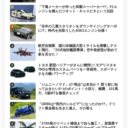
「下着メーカーが作った和製スーパーカー!?」F1エ
ンジンを積んだジオット・キャスピタという伝説
「往年の三菱スタリオンをダウンサイジングターボ
に!?」時代を先取りした4G63エンジン仕様！
航空自衛隊、謎の未確認大型ミサイルを搭載しテス
ト飛行。「25式地対艦誘導弾」空中発射型が初めて
姿を見せた！
トヨタ 新型ハリアーがさらに精悍に! モデリスタ＆
TRDが専用カスタムパーツを一斉発売、スポーティ
さを大幅パワーアップ!
「ジムニーノマド」の“弱点”は本当か？ 買う前に知
っておきたい5つのポイント！小回り、燃費、101馬
力、5速MTを徹底チェック
「GR86は“現代のシルビア”になったのか!?」ドリ
フト黄金期を生きた達人、その答え
「2700発のリベット補強まで自ら施工！」居酒屋マ
スターが作り上げた700馬力“カーボンケブラーGT-