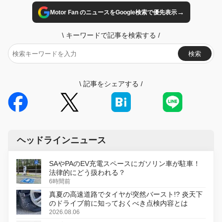
→
Motor Fan のニュースをGoogle検索で優先表示
\
キーワードで記事を検索する
/
検索
\
記事をシェアする
/
ヘッドラインニュース
SAやPAのEV充電スペースにガソリン車が駐車！
法律的にどう扱われる？
6時間前
真夏の高速道路でタイヤが突然バースト!? 炎天下
のドライブ前に知っておくべき点検内容とは
2026.08.06