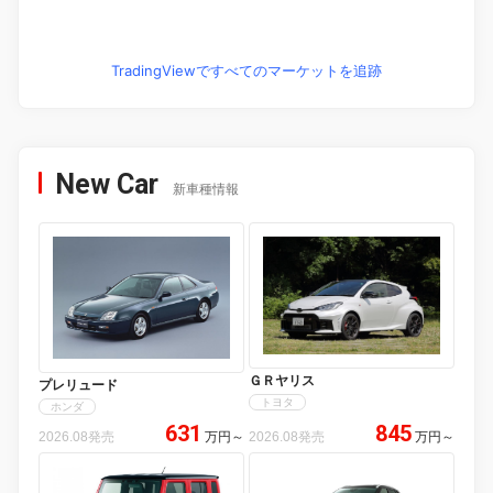
TradingViewですべてのマーケットを追跡
New Car
新車種情報
ＧＲヤリス
プレリュード
トヨタ
ホンダ
631
845
2026.08発売
万円
～
2026.08発売
万円
～