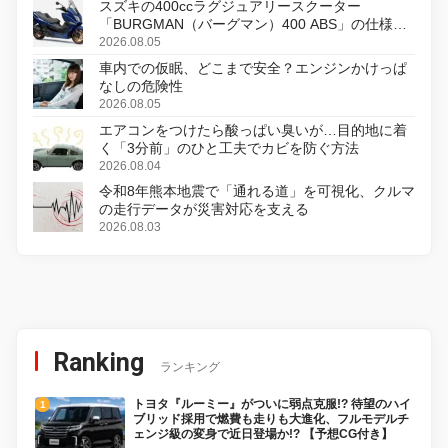
スズキの400ccラグジュアリースクーター
「BURGMAN（バーグマン）400 ABS」の仕様を
変更し、8月18日に発売
2026.08.05
車内での仮眠、どこまで安全？エンジンかけっぱ
なしの危険性
2026.08.05
エアコンをつけたら酸っぱい臭いが…目的地に着
く「3分前」のひと工夫でカビを防ぐ方法
2026.08.04
令和8年熊本地震で「通れる道」を可視化、クルマ
の走行データが災害対応を支える
2026.08.03
Ranking
ランキング
トヨタ『ルーミー』がついに弱点克服!? 待望のハイ
ブリッド採用で燃費も走りも大進化、フルモデルチ
ェンジ級の変身で近日登場か!? 【予想CG付き】