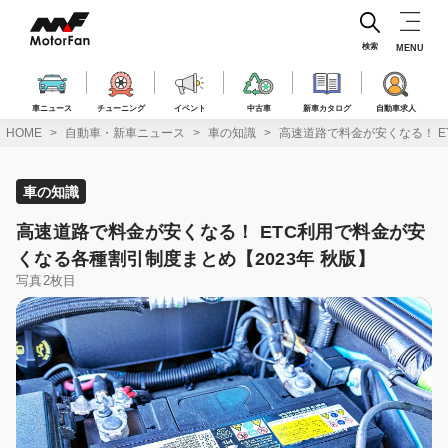
コ
ン
テ
検索
MENU
ン
ツ
へ
車ニュース
チューニング
イベント
中古車
新車カタログ
自動車求人
ス
HOME
自動車・新車ニュース
車の知識
高速道路で料金が安くなる！ E
キ
ッ
プ
車の知識
高速道路で料金が安くなる！ ETC利用で料金が安
くなる各種割引制度まとめ【2023年 秋版】
写真2枚目