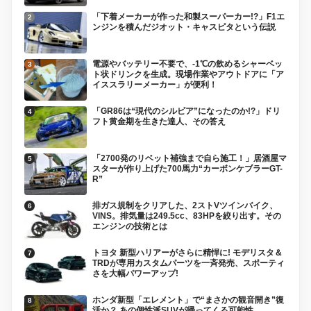
「下着メーカーが作った和製スーパーカー!?」F1エ
ンジンを積んだジオット・キャスピタという伝説
電源やバッテリー不要で、-1℃の飲めるシャーベッ
ト状ドリンクを生成。現場作業やアウトドアに「ア
イススラリーメーカー」が便利！
「GR86は“現代のシルビア”になったのか!?」ドリ
フト黄金期を生きた達人、その答え
「2700発のリベット補強まで自ら施工！」居酒屋マ
スターが作り上げた700馬力“カーボンケブラーGT-
R”
排ガス規制をクリアした、2ストVツインバイク、
VINS。排気量は249.5cc、83HPを絞り出す。その
エンジンの技術とは
トヨタ 新型ハリアーがさらに精悍に! モデリスタ＆
TRDが専用カスタムパーツを一斉発売、スポーティ
さを大幅パワーアップ!
ホンダ新型「エレメント」で“まさかの観音開き”復
活か？ あの個性派SUVが帰ってくる可能性