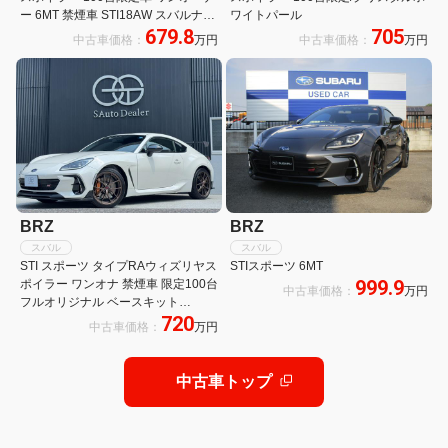
ー 6MT 禁煙車 STI18AW スバルナビ
ワイトパール
679.8
705
パック カロッツエリアナビ フルセグ
中古車価格：
万円
中古車価格：
万円
Bluetooth Bカメラ ドラレコ シート
ヒーター ETC2.0 クルーズコントロ
ール
BRZ
BRZ
スバル
スバル
STI スポーツ タイプRAウィズリヤス
STIスポーツ 6MT
999.9
ポイラー ワンオナ 禁煙車 限定100台
中古車価格：
万円
フルオリジナル ベースキット
720
STI(LEDライナー/ディフューザー)ナ
中古車価格：
万円
ビ ETC2.0 バックカメラ ディーラー
保証継承
中古車トップ