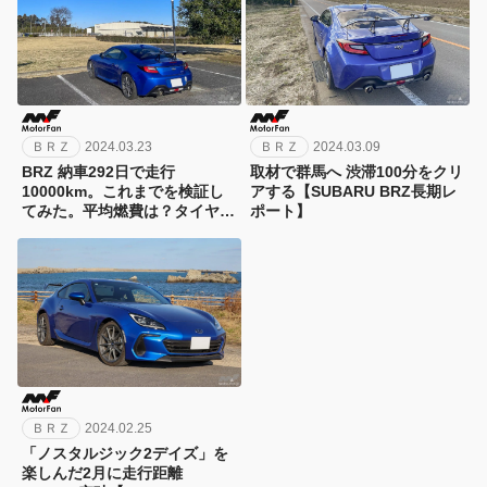
ＢＲＺ
2024.03.23
ＢＲＺ
2024.03.09
BRZ 納車292日で走行
取材で群馬へ 渋滞100分をクリ
10000km。これまでを検証し
アする【SUBARU BRZ長期レ
てみた。平均燃費は？タイヤの
ポート】
減りは？【SUBARU BRZ長期
レポート】
ＢＲＺ
2024.02.25
「ノスタルジック2デイズ」を
楽しんだ2月に走行距離