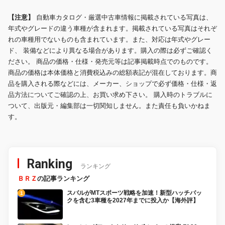
【注意】
自動車カタログ・厳選中古車情報に掲載されている写真は、
年式やグレードの違う車種が含まれます。掲載されている写真はそれぞ
れの車種用でないものも含まれています。また、対応は年式やグレー
ド、 装備などにより異なる場合があります。購入の際は必ずご確認く
ださい。 商品の価格・仕様・発売元等は記事掲載時点でのものです。
商品の価格は本体価格と消費税込みの総額表記が混在しております。商
品を購入される際などには、メーカー、ショップで必ず価格・仕様・返
品方法についてご確認の上、お買い求め下さい。 購入時のトラブルに
ついて、出版元・編集部は一切関知しません。また責任も負いかねま
す。
Ranking
ランキング
ＢＲＺ
の記事ランキング
スバルがMTスポーツ戦略を加速！新型ハッチバッ
クを含む3車種を2027年までに投入か【海外評】