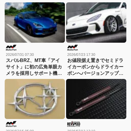
2026/07/31 07:30
2026/07/23 17:30
スバルBRZ、MT車「アイ
お値段据え置きでセミドラ
サイト」に初の広角単眼カ
イカーボンからドライカー
メラを採用しサポート機能
ボンへバージョンアップ！
を強化！一部改良
「Compressive Tuning」
のカスタムパーツ