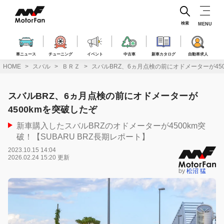
コ
ン
テ
検索
MENU
ン
ツ
へ
車ニュース
チューニング
イベント
中古車
新車カタログ
自動車求人
ス
HOME
スバル
ＢＲＺ
スバルBRZ、6ヵ月点検の前にオドメーターが45
キ
ッ
プ
スバルBRZ、6ヵ月点検の前にオドメーターが
4500kmを突破したぞ
新車購入したスバルBRZのオドメーターが4500km突
破！【SUBARU BRZ長期レポート】
2023.10.15 14:04
2026.02.24 15:20 更新
by
松沼 猛