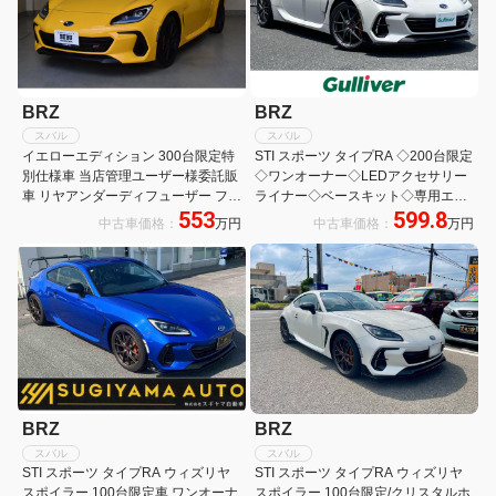
BRZ
BRZ
スバル
スバル
イエローエディション 300台限定特
STI スポーツ タイプRA ◇200台限定
別仕様車 当店管理ユーザー様委託販
◇ワンオーナー◇LEDアクセサリー
車 リヤアンダーディフューザー フロ
ライナー◇ベースキット◇専用エン
553
599.8
アカーペットSTI リヤフォグランプ
ジン◇専用クラッチ&フライホイー
中古車価格：
万円
中古車価格：
万円
キット ドアミラーオートシステム カ
ル◇専用BBS18AW◇ZF製フロント
ロッツェリアサイバーナビパック バ
&リアダンパー
ックカメラ
BRZ
BRZ
スバル
スバル
STI スポーツ タイプRA ウィズリヤ
STI スポーツ タイプRA ウィズリヤ
スポイラー 100台限定車 ワンオーナ
スポイラー 100台限定/クリスタルホ