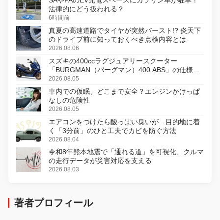
SAやPAのEV充電スペースにガソリン車が駐車！
法律的にどう扱われる？
6時間前
真夏の高速道路でタイヤが突然バースト!? 炎天下
のドライブ前に知っておくべき点検内容とは
2026.08.06
スズキの400ccラグジュアリースクーター
「BURGMAN（バーグマン）400 ABS」の仕様を
変更し、8月18日に発売
2026.08.05
車内での仮眠、どこまで安全？エンジンかけっぱ
なしの危険性
2026.08.05
エアコンをつけたら酸っぱい臭いが…目的地に着
く「3分前」のひと工夫でカビを防ぐ方法
2026.08.04
令和8年熊本地震で「通れる道」を可視化、クルマ
の走行データが災害対応を支える
2026.08.03
著者プロフィール