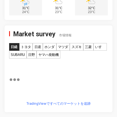
31°C
31°C
32°C
24°C
23°C
23°C
Market survey
市場情報
日経
トヨタ
日産
ホンダ
マツダ
スズキ
三菱
いすゞ
SUBARU
日野
ヤマハ発動機
TradingViewですべてのマーケットを追跡