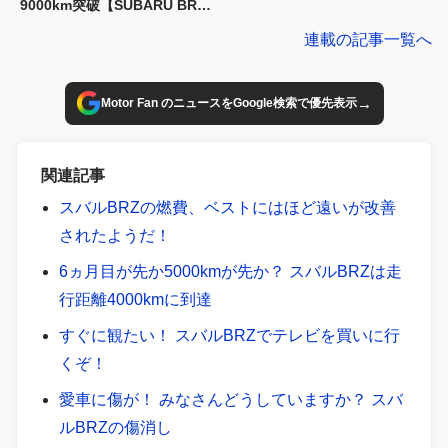
9000km突破【SUBARU BRZ
長期レポート】
連載の記事一覧へ
→
Motor Fan のニュースをGoogle検索で優先表示
関連記事
スバルBRZの燃費、ベストにはほど遠いが改善
されたようだ！
6ヵ月目が先か5000kmが先か？ スバルBRZは走
行距離4000kmに到達
すぐに観たい！ スバルBRZでテレビを買いに行
くぞ！
愛車に傷が！ みなさんどうしていますか？ スバ
ルBRZの傷消し