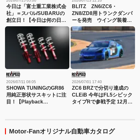
2026/07/15 05:00
2026/07/13 12:10
今日は「富士重工業株式会
BLITZ ZN6/ZC6・
社」＝スバル/SUBARUの
ZN8/ZD8用トランクダンパ
創立日！【今日は何の日？
ーを発売 ウイング装着車
7月15日】
にも対応
2026/07/11 08:05
2026/07/01 17:40
SHOWA TUNINGのGR86
ZC6 BRZで分切り達成の
用純正形状サスキットに注
CLEiB 今年はFL5シビック
目！【Playback
タイプRで参戦予定 12月17
REVSPEED】2025年
日開催『38th REVSPEED
筑波スーパーバトル』に向
けて
Motor-Fanオリジナル自動車カタログ