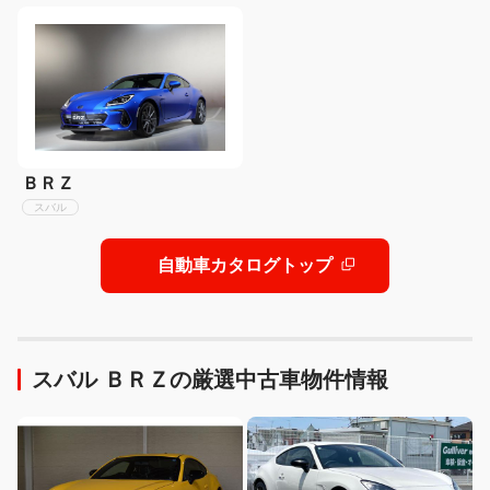
ＢＲＺ
スバル
自動車カタログトップ
スバル ＢＲＺの厳選中古車物件情報