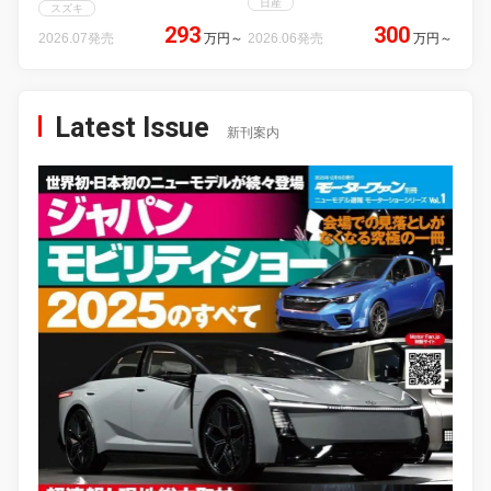
日産
スズキ
293
300
2026.07発売
万円
～
2026.06発売
万円
～
Latest Issue
新刊案内