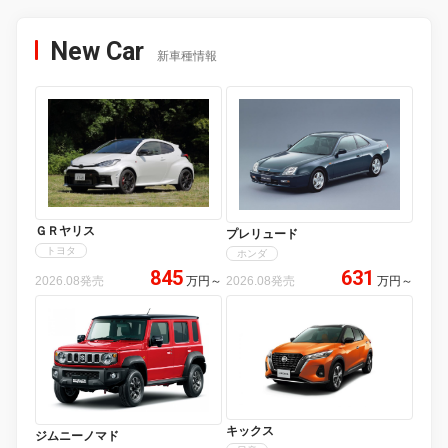
New Car
新車種情報
ＧＲヤリス
プレリュード
トヨタ
ホンダ
845
631
2026.08発売
万円
～
2026.08発売
万円
～
キックス
ジムニーノマド