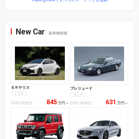
New Car
新車種情報
ＧＲヤリス
プレリュード
トヨタ
ホンダ
845
631
2026.08発売
万円
～
2026.08発売
万円
～