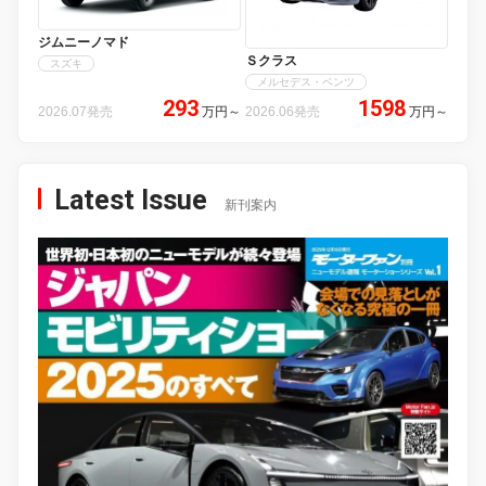
ジムニーノマド
Ｓクラス
スズキ
メルセデス・ベンツ
293
1598
2026.07発売
万円
～
2026.06発売
万円
～
Latest Issue
新刊案内