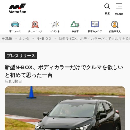
コ
ン
テ
検索
MENU
ン
ツ
へ
車ニュース
チューニング
イベント
中古車
新車カタログ
自動車求人
ス
HOME
ホンダ
Ｎ−ＢＯＸ
新型N-BOX、ボディカラーだけでクルマを
キ
ッ
プ
プレスリリース
新型N-BOX、ボディカラーだけでクルマを欲しい
と初めて思った一台
写真5枚目