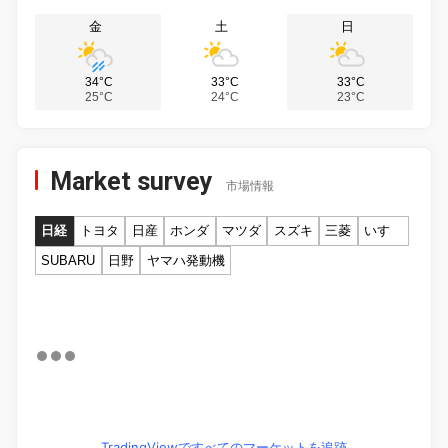
金
土
日
34°C
33°C
33°C
25°C
24°C
23°C
Market survey
市場情報
日経
トヨタ
日産
ホンダ
マツダ
スズキ
三菱
いすゞ
SUBARU
日野
ヤマハ発動機
TradingViewですべてのマーケットを追跡