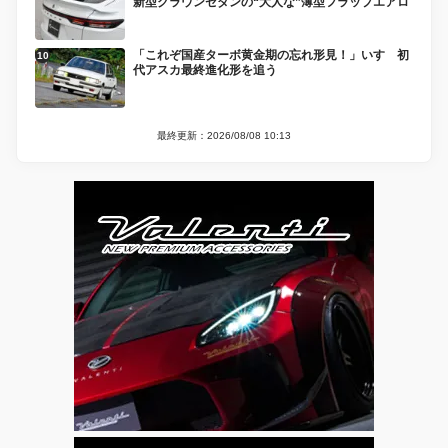
新型クラウンセダンの“大人な”薄型フラップエアロ
「これぞ国産ターボ黄金期の忘れ形見！」いすゞ初
代アスカ最終進化形を追う
最終更新：2026/08/08 10:13