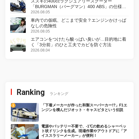
スズキの400ccラグジュアリースクーター
「BURGMAN（バーグマン）400 ABS」の仕様を
変更し、8月18日に発売
2026.08.05
車内での仮眠、どこまで安全？エンジンかけっぱ
なしの危険性
2026.08.05
エアコンをつけたら酸っぱい臭いが…目的地に着
く「3分前」のひと工夫でカビを防ぐ方法
2026.08.04
Ranking
ランキング
「下着メーカーが作った和製スーパーカー!?」F1エ
ンジンを積んだジオット・キャスピタという伝説
電源やバッテリー不要で、-1℃の飲めるシャーベッ
ト状ドリンクを生成。現場作業やアウトドアに「ア
イススラリーメーカー」が便利！