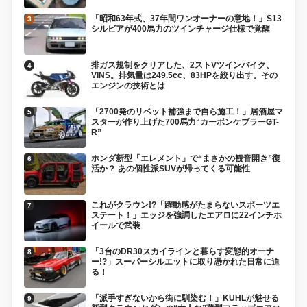
「昭和63年式、37年間ワンオーナーの意地！」S13
シルビアが400馬力のツインチャージ仕様で覚醒
排ガス規制をクリアした、2ストVツインバイク、
VINS。排気量は249.5cc、83HPを絞り出す。その
エンジンの技術とは
「2700発のリベット補強まで自ら施工！」居酒屋マ
スターが作り上げた700馬力“カーボンケブラーGT-
R”
ホンダ新型「エレメント」で“まさかの観音開き”復
活か？ あの個性派SUVが帰ってくる可能性
これがクラウン!?「躍動感がたまらないスポーツエ
ステート！」エッジを強調したエアロに22インチホ
イールで武装
「3台のDR30スカイラインと暮らす変態的オーナ
ー!?」スーパーシルエットに取り憑かれた日常に迫
る！
「派手すぎないから街に馴染む！」KUHLが魅せる