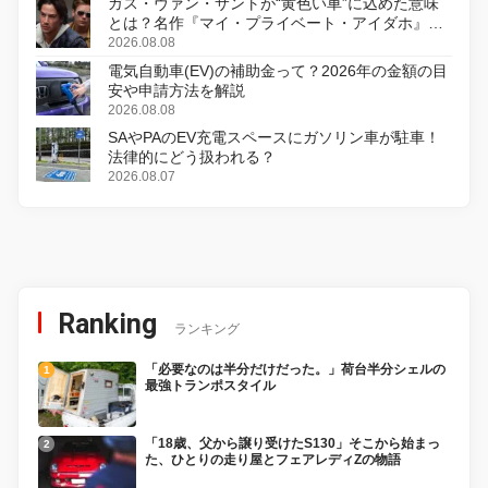
ガス・ヴァン・サントが“黄色い車”に込めた意味
とは？名作『マイ・プライベート・アイダホ』が
初のデジタルリマスター版で復活
2026.08.08
電気自動車(EV)の補助金って？2026年の金額の目
安や申請方法を解説
2026.08.08
SAやPAのEV充電スペースにガソリン車が駐車！
法律的にどう扱われる？
2026.08.07
Ranking
ランキング
「必要なのは半分だけだった。」荷台半分シェルの
最強トランポスタイル
「18歳、父から譲り受けたS130」そこから始まっ
た、ひとりの走り屋とフェアレディZの物語