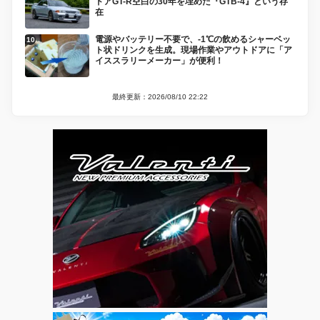
ドアGT-R空白の30年を埋めた『GTB-4』という存
在
電源やバッテリー不要で、-1℃の飲めるシャーベッ
ト状ドリンクを生成。現場作業やアウトドアに「ア
イススラリーメーカー」が便利！
最終更新：2026/08/10 22:22