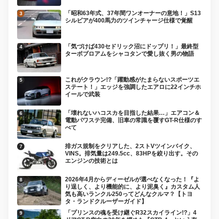
「昭和63年式、37年間ワンオーナーの意地！」S13
シルビアが400馬力のツインチャージ仕様で覚醒
「気づけば430セドリック沼にドップリ！」最終型
ターボブロアムをシャコタンで愛し抜く男の物語
これがクラウン!?「躍動感がたまらないスポーツエ
ステート！」エッジを強調したエアロに22インチホ
イールで武装
「壊れないハコスカを目指した結果…」エアコン＆
電動パワステ完備、旧車の常識を覆すGT-R仕様のす
べて
排ガス規制をクリアした、2ストVツインバイク、
VINS。排気量は249.5cc、83HPを絞り出す。その
エンジンの技術とは
2026年4月からディーゼルが選べなくなった！『よ
り逞しく、より機能的に、より泥臭く』カスタム人
気も高いランクル250ってどんなクルマ？【トヨ
タ・ランドクルーザーガイド】
「プリンスの魂を受け継ぐR32スカイライン!?」4