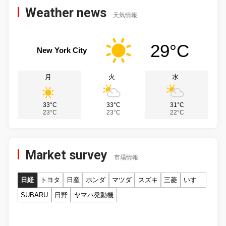
Weather news
天気情報
29°C
New York City
月
火
水
33°C
33°C
31°C
23°C
23°C
22°C
Market survey
市場情報
日経
トヨタ
日産
ホンダ
マツダ
スズキ
三菱
いすゞ
SUBARU
日野
ヤマハ発動機