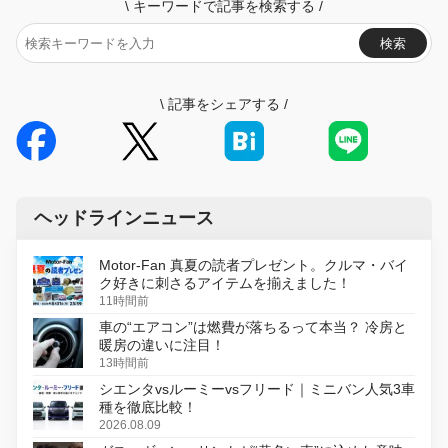
\
キーワードで記事を検索する
/
検索
\
記事をシェアする
/
ヘッドラインニュース
Motor-Fan 真夏の読者プレゼント。クルマ・バイ
ク好きに刺さるアイテムを揃えました！
11時間前
車の“エアコン”は燃費が落ちるって本当？ 冷房と
暖房の違いに注目！
13時間前
シエンタvsルーミーvsフリード｜ミニバン人気3車
種を徹底比較！
2026.08.09