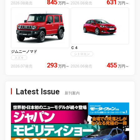
845
631
2026.08発売
万円
～
2026.08発売
万円
～
Ｃ４
ジムニーノマド
シトロエン
スズキ
293
455
2026.07発売
万円
～
2026.06発売
万円
～
Latest Issue
新刊案内