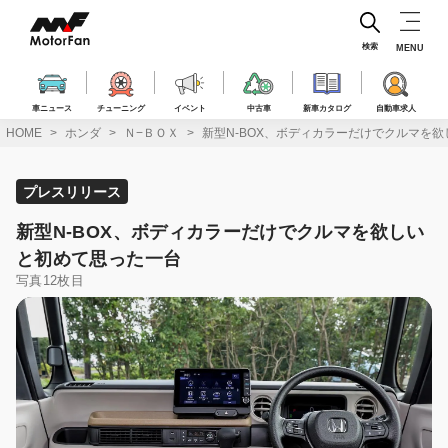
コ
ン
テ
検索
MENU
ン
ツ
へ
車ニュース
チューニング
イベント
中古車
新車カタログ
自動車求人
ス
HOME
ホンダ
Ｎ−ＢＯＸ
新型N-BOX、ボディカラーだけでクルマを
キ
ッ
プ
プレスリリース
新型N-BOX、ボディカラーだけでクルマを欲しい
と初めて思った一台
写真12枚目