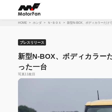
コ
ン
テ
ン
ツ
HOME
ホンダ
Ｎ−ＢＯＸ
新型N-BOX、ボディカラーだ
へ
ス
キ
ッ
プレスリリース
プ
新型N-BOX、ボディカラ
った一台
写真11枚目