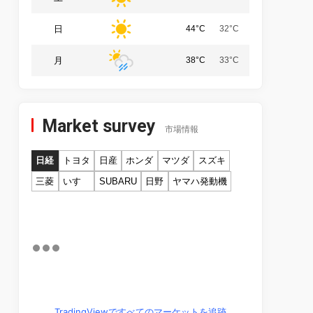
日
44°C
32°C
月
38°C
33°C
Market survey
市場情報
日経
トヨタ
日産
ホンダ
マツダ
スズキ
三菱
いすゞ
SUBARU
日野
ヤマハ発動機
TradingViewですべてのマーケットを追跡