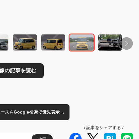
読む
→
のニュースをGoogle検索で優先表示
\
記事をシェアする
/