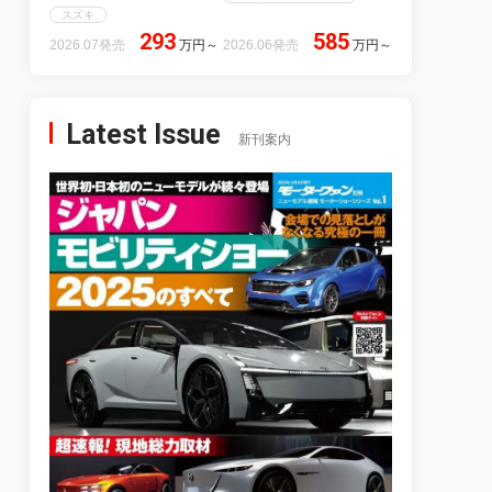
スズキ
293
585
2026.07発売
万円
～
2026.06発売
万円
～
Latest Issue
新刊案内