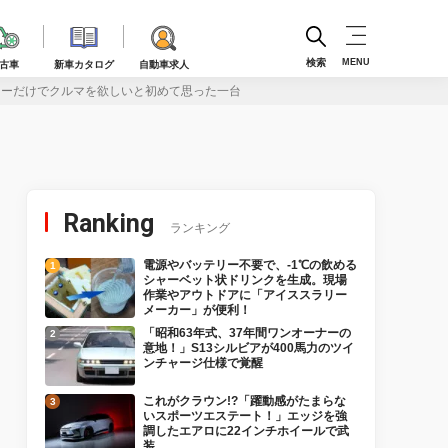
検索
MENU
古車
新車カタログ
自動車求人
カラーだけでクルマを欲しいと初めて思った一台
Ranking
ランキング
電源やバッテリー不要で、-1℃の飲める
シャーベット状ドリンクを生成。現場
作業やアウトドアに「アイススラリー
メーカー」が便利！
「昭和63年式、37年間ワンオーナーの
意地！」S13シルビアが400馬力のツイ
ンチャージ仕様で覚醒
これがクラウン!?「躍動感がたまらな
いスポーツエステート！」エッジを強
調したエアロに22インチホイールで武
装