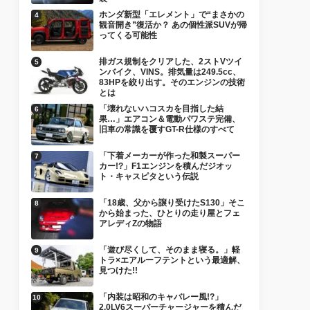
ホンダ新型「エレメント」で“まさかの
観音開き”復活か？ あの個性派SUVが帰
ってくる可能性
排ガス規制をクリアした、2ストVツイ
ンバイク、VINS。排気量は249.5cc、
83HPを絞り出す。そのエンジンの技術
とは
「壊れないハコスカを目指した結
果…」エアコン＆電動パワステ完備、
旧車の常識を覆すGT-R仕様のすべて
「下着メーカーが作った和製スーパー
カー!?」F1エンジンを積んだジオッ
ト・キャスピタという伝説
「18歳、父から譲り受けたS130」そこ
から始まった、ひとりの走り屋とフェ
アレディZの物語
「遊び尽くして、そのまま寝る。」軽
トラ×エアルーフテントという最適解、
見つけた!!
「内装は昭和のキャバレー風!?」
2.0LV6スーパーチャージャーを積んだ