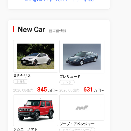
New Car
新車種情報
ＧＲヤリス
プレリュード
トヨタ
ホンダ
845
631
2026.08発売
万円
～
2026.08発売
万円
～
ジープ・アベンジャー
ジムニーノマド
クライスラー・ジープ