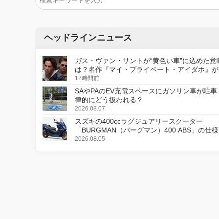
ヘッドラインニュース
ガス・ヴァン・サントが“黄色い車”に込めた意
は？名作『マイ・プライベート・アイダホ』が
デジタルリマスター版で復活
12時間前
SAやPAのEV充電スペースにガソリン車が駐車
律的にどう扱われる？
2026.08.07
スズキの400ccラグジュアリースクーター
「BURGMAN（バーグマン）400 ABS」の仕
更し、8月18日に発売
2026.08.05