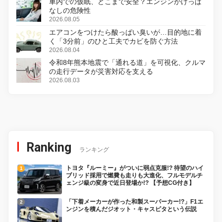
車内での仮眠、どこまで安全？エンジンかけっぱ
なしの危険性
2026.08.05
エアコンをつけたら酸っぱい臭いが…目的地に着
く「3分前」のひと工夫でカビを防ぐ方法
2026.08.04
令和8年熊本地震で「通れる道」を可視化、クルマ
の走行データが災害対応を支える
2026.08.03
Ranking
ランキング
トヨタ『ルーミー』がついに弱点克服!? 待望のハイ
ブリッド採用で燃費も走りも大進化、フルモデルチ
ェンジ級の変身で近日登場か!? 【予想CG付き】
「下着メーカーが作った和製スーパーカー!?」F1エ
ンジンを積んだジオット・キャスピタという伝説