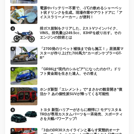
電源やバッテリー不要で、-1℃の飲めるシャーベッ
ト状ドリンクを生成。現場作業やアウトドアに「ア
イススラリーメーカー」が便利！
排ガス規制をクリアした、2ストVツインバイク、
VINS。排気量は249.5cc、83HPを絞り出す。その
エンジンの技術とは
「2700発のリベット補強まで自ら施工！」居酒屋マ
スターが作り上げた700馬力“カーボンケブラーGT-
R”
「GR86は“現代のシルビア”になったのか!?」ドリ
フト黄金期を生きた達人、その答え
ホンダ新型「エレメント」で“まさかの観音開き”復
活か？ あの個性派SUVが帰ってくる可能性
トヨタ 新型ハリアーがさらに精悍に! モデリスタ＆
TRDが専用カスタムパーツを一斉発売、スポーティ
さを大幅パワーアップ!
「3台のDR30スカイラインと暮らす変態的オーナ