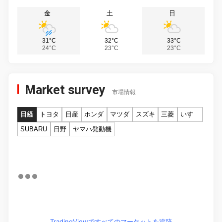
金
土
日
31°C
32°C
33°C
24°C
23°C
23°C
Market survey
市場情報
日経
トヨタ
日産
ホンダ
マツダ
スズキ
三菱
いすゞ
SUBARU
日野
ヤマハ発動機
TradingViewですべてのマーケットを追跡