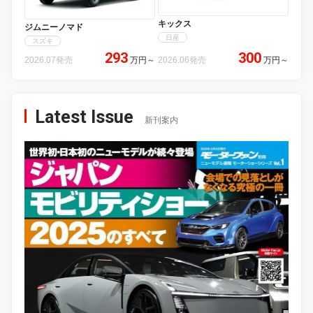
キックス
ジムニーノマド
日産
スズキ
293
300
2026.07発売
万円
～
2026.06発売
万円
～
Latest Issue
新刊案内