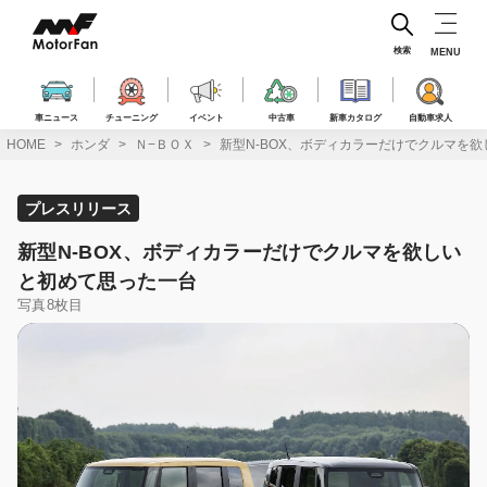
コ
ン
テ
検索
MENU
ン
ツ
へ
車ニュース
チューニング
イベント
中古車
新車カタログ
自動車求人
ス
HOME
ホンダ
Ｎ−ＢＯＸ
新型N-BOX、ボディカラーだけでクルマを
キ
ッ
プ
プレスリリース
新型N-BOX、ボディカラーだけでクルマを欲しい
と初めて思った一台
写真8枚目