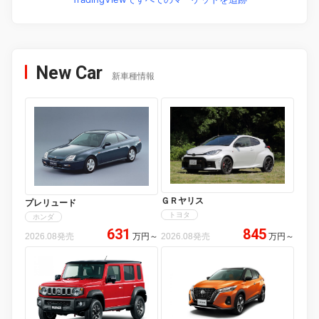
New Car
新車種情報
ＧＲヤリス
プレリュード
トヨタ
ホンダ
631
845
2026.08発売
万円
～
2026.08発売
万円
～