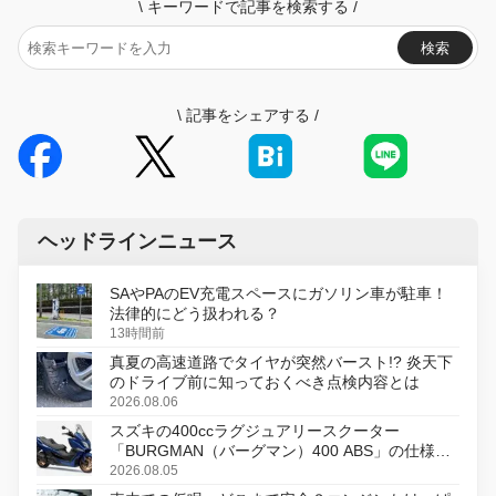
\
キーワードで記事を検索する
/
検索
\
記事をシェアする
/
ヘッドラインニュース
SAやPAのEV充電スペースにガソリン車が駐車！
法律的にどう扱われる？
13時間前
真夏の高速道路でタイヤが突然バースト!? 炎天下
のドライブ前に知っておくべき点検内容とは
2026.08.06
スズキの400ccラグジュアリースクーター
「BURGMAN（バーグマン）400 ABS」の仕様を
変更し、8月18日に発売
2026.08.05