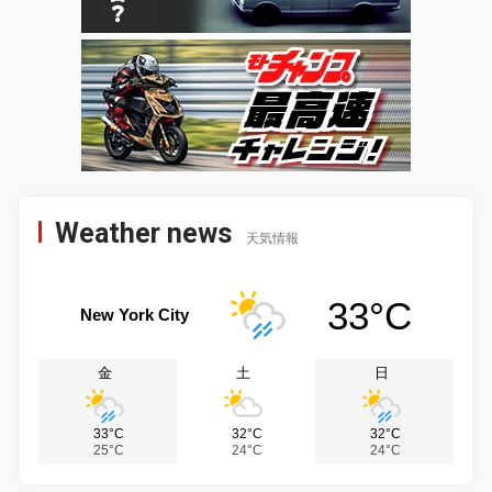
Weather news
天気情報
33°C
New York City
金
土
日
33°C
32°C
32°C
25°C
24°C
24°C