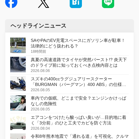
ヘッドラインニュース
SAやPAのEV充電スペースにガソリン車が駐車！
法律的にどう扱われる？
18時間前
真夏の高速道路でタイヤが突然バースト!? 炎天下
のドライブ前に知っておくべき点検内容とは
2026.08.06
スズキの400ccラグジュアリースクーター
「BURGMAN（バーグマン）400 ABS」の仕様を
変更し、8月18日に発売
2026.08.05
車内での仮眠、どこまで安全？エンジンかけっぱ
なしの危険性
2026.08.05
エアコンをつけたら酸っぱい臭いが…目的地に着
く「3分前」のひと工夫でカビを防ぐ方法
2026.08.04
令和8年熊本地震で「通れる道」を可視化、クルマ