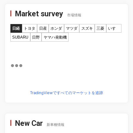
Market survey
市場情報
日経
トヨタ
日産
ホンダ
マツダ
スズキ
三菱
いすゞ
SUBARU
日野
ヤマハ発動機
TradingViewですべてのマーケットを追跡
New Car
新車種情報