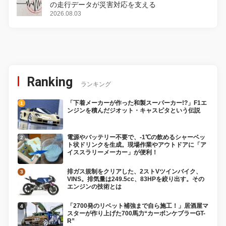
の走行データが災害対応を支える
2026.08.03
Ranking
ランキング
「下着メーカーが作った和製スーパーカー!?」F1エ
ンジンを積んだジオット・キャスピタという伝説
電源やバッテリー不要で、-1℃の飲めるシャーベッ
ト状ドリンクを生成。現場作業やアウトドアに「ア
イススラリーメーカー」が便利！
排ガス規制をクリアした、2ストVツインバイク、
VINS。排気量は249.5cc、83HPを絞り出す。その
エンジンの技術とは
「2700発のリベット補強まで自ら施工！」居酒屋マ
スターが作り上げた700馬力“カーボンケブラーGT-
R”