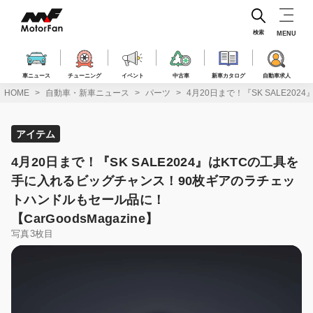
コ
ン
テ
検索
MENU
ン
ツ
へ
車ニュース
チューニング
イベント
中古車
新車カタログ
自動車求人
ス
HOME
自動車・新車ニュース
パーツ
4月20日まで！『SK SALE20
キ
ッ
プ
アイテム
4月20日まで！『SK SALE2024』はKTCの工具を
手に入れるビッグチャンス！90枚ギアのラチェッ
トハンドルもセール品に！
【CarGoodsMagazine】
写真3枚目