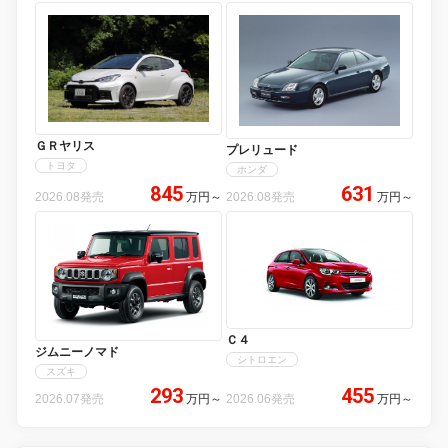
ＧＲヤリス
プレリュード
トヨタ
ホンダ
845
631
2026.08発売
万円
～
2026.08発売
万円
～
Ｃ４
ジムニーノマド
シトロエン
スズキ
293
455
2026.07発売
万円
～
2026.06発売
万円
～