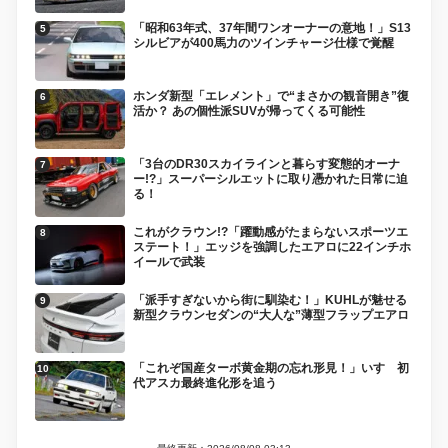
「昭和63年式、37年間ワンオーナーの意地！」S13
シルビアが400馬力のツインチャージ仕様で覚醒
ホンダ新型「エレメント」で“まさかの観音開き”復
活か？ あの個性派SUVが帰ってくる可能性
「3台のDR30スカイラインと暮らす変態的オーナ
ー!?」スーパーシルエットに取り憑かれた日常に迫
る！
これがクラウン!?「躍動感がたまらないスポーツエ
ステート！」エッジを強調したエアロに22インチホ
イールで武装
「派手すぎないから街に馴染む！」KUHLが魅せる
新型クラウンセダンの“大人な”薄型フラップエアロ
「これぞ国産ターボ黄金期の忘れ形見！」いすゞ初
代アスカ最終進化形を追う