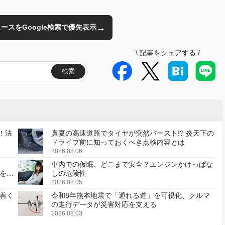
→
のニュースをGoogle検索で優先表示
\
記事をシェアする
/
検索
！法
真夏の高速道路でタイヤが突然バースト!? 炎天下の
ドライブ前に知っておくべき点検内容とは
2026.08.06
車内での仮眠、どこまで安全？エンジンかけっぱな
様を変
しの危険性
2026.08.05
着く
令和8年熊本地震で「通れる道」を可視化、クルマ
の走行データが災害対応を支える
2026.08.03