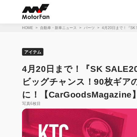
コ
ン
テ
ン
ツ
HOME
自動車・新車ニュース
パーツ
4月20日まで！『SK
へ
ス
キ
ッ
アイテム
プ
4月20日まで！『SK SALE
ビッグチャンス！90枚ギア
に！【CarGoodsMagazine
写真6枚目