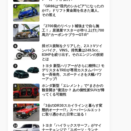
「GR86は“現代のシルビア”になったの
か!?」ドリフト黄金期を生きた達人、
その答え
「2700発のリベット補強まで自ら施
工！」居酒屋マスターが作り上げた700
馬力“カーボンケブラーGT-R”
排ガス規制をクリアした、2ストVツイ
ンバイク、VINS。排気量は249.5cc、
83HPを絞り出す。そのエンジンの技術
とは
トヨタ 新型ハリアーがさらに精悍に! モ
デリスタ＆TRDが専用カスタムパーツ
を一斉発売、スポーティさを大幅パワ
ーアップ!
ホンダ新型「エレメント」で“まさかの
観音開き”復活か？ あの個性派SUVが帰
ってくる可能性
「3台のDR30スカイラインと暮らす変
態的オーナー!?」スーパーシルエット
に取り憑かれた日常に迫る！
トヨタ「ハイラックスサーフ」がマイ
ナーチェンジで「スポーツ・ランナ