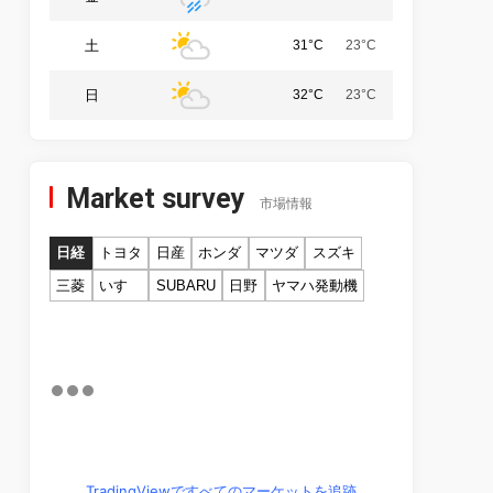
土
31°C
23°C
日
32°C
23°C
Market survey
市場情報
日経
トヨタ
日産
ホンダ
マツダ
スズキ
三菱
いすゞ
SUBARU
日野
ヤマハ発動機
TradingViewですべてのマーケットを追跡