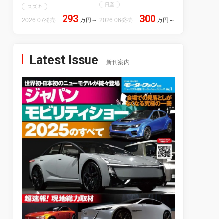
日産
スズキ
293
300
2026.07発売
万円
～
2026.06発売
万円
～
Latest Issue
新刊案内