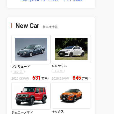
New Car
新車種情報
ＧＲヤリス
プレリュード
トヨタ
ホンダ
631
845
2026.08発売
万円
～
2026.08発売
万円
～
キックス
ジムニーノマド