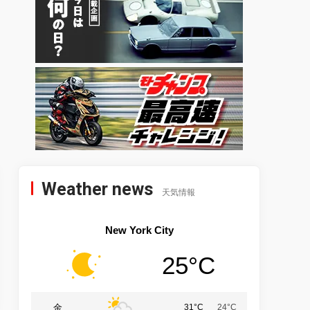
Weather news
天気情報
New York City
25°C
金
31°C
24°C