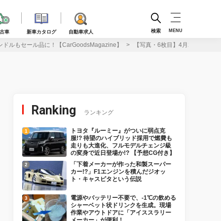
検索
MENU
古車
新車カタログ
自動車求人
ルもセール品に！【CarGoodsMagazine】
【写真・6枚目】4月20日まで！『
Ranking
ランキング
トヨタ『ルーミー』がついに弱点克
服!? 待望のハイブリッド採用で燃費も
走りも大進化、フルモデルチェンジ級
の変身で近日登場か!? 【予想CG付き】
「下着メーカーが作った和製スーパー
カー!?」F1エンジンを積んだジオッ
ト・キャスピタという伝説
電源やバッテリー不要で、-1℃の飲める
シャーベット状ドリンクを生成。現場
作業やアウトドアに「アイススラリー
メーカー」が便利！