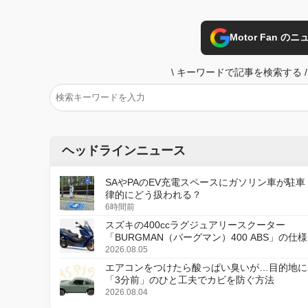
Motor Fan 
\
キーワードで記事を検索する
/
ヘッドラインニュース
SAやPAのEV充電スペースにガソリン車が駐車
律的にどう扱われる？
6時間前
スズキの400ccラグジュアリースクーター
「BURGMAN（バーグマン）400 ABS」の仕
更し、8月18日に発売
2026.08.05
エアコンをつけたら酸っぱい臭いが…目的地に
「3分前」のひと工夫でカビを防ぐ方法
2026.08.04