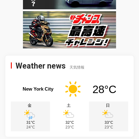
Weather news
天気情報
28°C
New York City
金
土
日
31°C
32°C
33°C
24°C
23°C
23°C