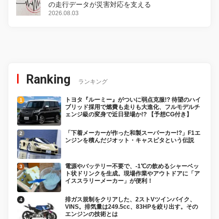
の走行データが災害対応を支える
2026.08.03
Ranking
ランキング
トヨタ『ルーミー』がついに弱点克服!? 待望のハイ
ブリッド採用で燃費も走りも大進化、フルモデルチ
ェンジ級の変身で近日登場か!? 【予想CG付き】
「下着メーカーが作った和製スーパーカー!?」F1エ
ンジンを積んだジオット・キャスピタという伝説
電源やバッテリー不要で、-1℃の飲めるシャーベッ
ト状ドリンクを生成。現場作業やアウトドアに「ア
イススラリーメーカー」が便利！
排ガス規制をクリアした、2ストVツインバイク、
VINS。排気量は249.5cc、83HPを絞り出す。その
エンジンの技術とは