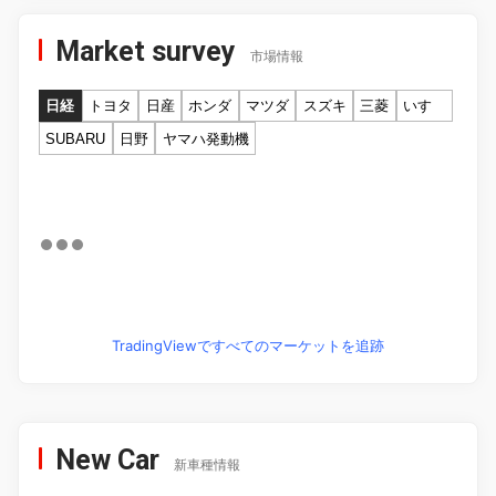
Market survey
市場情報
日経
トヨタ
日産
ホンダ
マツダ
スズキ
三菱
いすゞ
SUBARU
日野
ヤマハ発動機
TradingViewですべてのマーケットを追跡
New Car
新車種情報