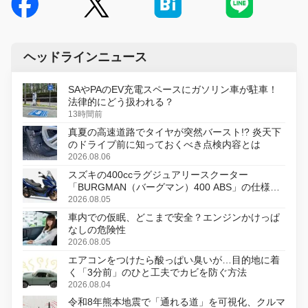
ヘッドラインニュース
SAやPAのEV充電スペースにガソリン車が駐車！
法律的にどう扱われる？
13時間前
真夏の高速道路でタイヤが突然バースト!? 炎天下
のドライブ前に知っておくべき点検内容とは
2026.08.06
スズキの400ccラグジュアリースクーター
「BURGMAN（バーグマン）400 ABS」の仕様を
変更し、8月18日に発売
2026.08.05
車内での仮眠、どこまで安全？エンジンかけっぱ
なしの危険性
2026.08.05
エアコンをつけたら酸っぱい臭いが…目的地に着
く「3分前」のひと工夫でカビを防ぐ方法
2026.08.04
令和8年熊本地震で「通れる道」を可視化、クルマ