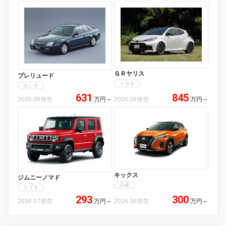
ＧＲヤリス
プレリュード
トヨタ
ホンダ
631
845
2026.08発売
万円
～
2026.08発売
万円
～
キックス
ジムニーノマド
日産
スズキ
293
300
2026.07発売
万円
～
2026.06発売
万円
～