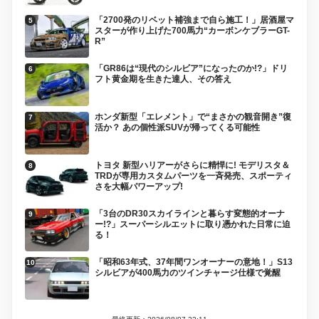
「2700発のリベット補強まで自ら施工！」居酒屋マ
スターが作り上げた700馬力“カーボンケブラーGT-
R”
「GR86は“現代のシルビア”になったのか!?」ドリ
フト黄金期を生きた達人、その答え
ホンダ新型「エレメント」で“まさかの観音開き”復
活か？ あの個性派SUVが帰ってくる可能性
トヨタ 新型ハリアーがさらに精悍に! モデリスタ＆
TRDが専用カスタムパーツを一斉発売、スポーティ
さを大幅パワーアップ!
「3台のDR30スカイラインと暮らす変態的オーナ
ー!?」スーパーシルエットに取り憑かれた日常に迫
る！
「昭和63年式、37年間ワンオーナーの意地！」S13
シルビアが400馬力のツインチャージ仕様で覚醒