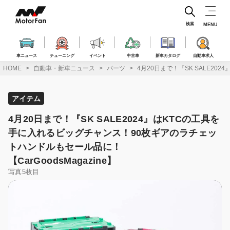
コ
ン
テ
検索
MENU
ン
ツ
へ
車ニュース
チューニング
イベント
中古車
新車カタログ
自動車求人
ス
HOME
自動車・新車ニュース
パーツ
4月20日まで！『SK SALE20
キ
ッ
プ
アイテム
4月20日まで！『SK SALE2024』はKTCの工具を
手に入れるビッグチャンス！90枚ギアのラチェッ
トハンドルもセール品に！
【CarGoodsMagazine】
写真5枚目