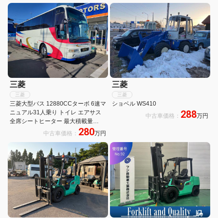
三菱
三菱
三菱
三菱
三菱大型バス 12880CCターボ 6速マ
ショベル WS410
288
ニュアル31人乗り トイレ エアサス
中古車価格：
万円
全席シートヒーター 最大積載量
280
15825kg長さ1199cm 幅249cm 高さ
中古車価格：
万円
351cm