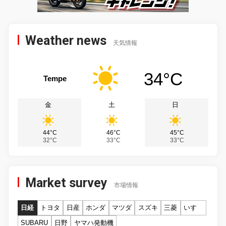
Weather news
天気情報
34°C
Tempe
金
土
日
44°C
46°C
45°C
32°C
33°C
33°C
Market survey
市場情報
日経
トヨタ
日産
ホンダ
マツダ
スズキ
三菱
いすゞ
SUBARU
日野
ヤマハ発動機