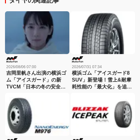
タイヤの関連記事
2026/08/06 07:00
2026/07/31 07:34
吉岡里帆さん出演の横浜ゴ
横浜ゴム「アイスガード8
ム「アイスガード」の新
SUV」新登場！雪上&耐摩
TVCM「日本の冬の安全
耗性能の「最大化」を追求
は、スタッドレスタイヤが
したSUV用スタッドレスタ
守る。」が8月から放映開
イヤ
始！