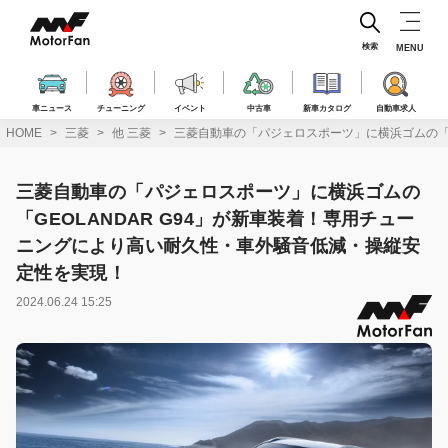
コ
ン
テ
検索
MENU
ン
ツ
へ
車ニュース
チューニング
イベント
中古車
新車カタログ
自動車求人
ス
HOME
三菱
他 三菱
三菱自動車の「パジェロスポーツ」に横浜ゴムの「G
キ
ッ
プ
三菱自動車の「パジェロスポーツ」に横浜ゴムの
「GEOLANDAR G94」が新車装着！専用チュー
ニングにより高い耐久性・車外騒音低減・操縦安
定性を実現！
2024.06.24 15:25