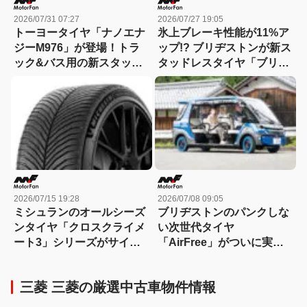
2026/07/31 07:27
2026/07/27 19:05
トーヨータイヤ「ナノエナ
氷上ブレーキ性能が11%ア
ジーM976」が登場！トラ
ップ!? ブリヂストンが新ス
ック&バス用の新スタッド
タッドレスタイヤ「ブリザ
レスタイヤ、低燃費&耐摩
ック アイスピーク」を発
耗&氷雪性能を高いレベル
表！
で両立
2026/07/15 19:28
2026/07/08 09:05
ミシュランのオールシーズ
ブリヂストンのパンクしな
ンタイヤ「クロスクライメ
い次世代タイヤ
ート3」シリーズがサイズ
「AirFree」がついに実用
バリーションを拡充！
化！ 滋賀県東近江市のグリ
ーンスローモビリティ自動
三菱 三菱の厳選中古車物件情報
運転サービスで全国初採用