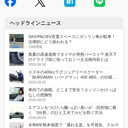
ヘッドラインニュース
SAやPAのEV充電スペースにガソリン車が駐車！
法律的にどう扱われる？
15時間前
真夏の高速道路でタイヤが突然バースト!? 炎天下
のドライブ前に知っておくべき点検内容とは
2026.08.06
スズキの400ccラグジュアリースクーター
「BURGMAN（バーグマン）400 ABS」の仕様を
変更し、8月18日に発売
2026.08.05
車内での仮眠、どこまで安全？エンジンかけっぱ
なしの危険性
2026.08.05
エアコンをつけたら酸っぱい臭いが…目的地に着
く「3分前」のひと工夫でカビを防ぐ方法
2026.08.04
令和8年熊本地震で「通れる道」を可視化、クルマ