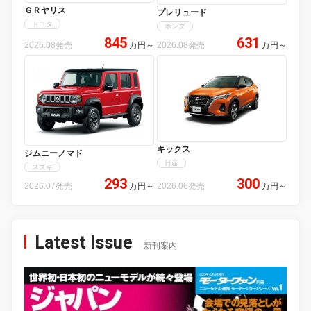
ＧＲヤリス
プレリュード
トヨタ
ホンダ
845
631
2026.08発売
万円
～
2026.08発売
万円
～
キックス
ジムニーノマド
日産
スズキ
293
300
2026.07発売
万円
～
2026.06発売
万円
～
Latest Issue
新刊案内