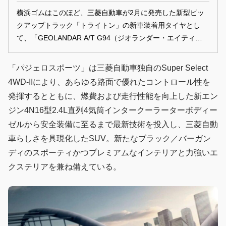
横浜ゴムはこのほど、三菱自動車が2月に発売した新型ピッ
クアップトラック「トライトン」の新車装着用タイヤとし
て、「GEOLANDAR A/T G94（ジオランダー・エイティー・
ジーキュウヨン）」の納入を開始したことを発表した。装着
サイズは265/60R18 110H。
「パジェロスポーツ」は三菱自動車独自のSuper Select
4WD-IIにより、あらゆる路面で優れたコントロール性を
発揮するとともに、燃費および走行性能を向上した新エン
ジン4N16型2.4L直列4気筒インタークーラーターボディー
ゼルから安全装備に至るまで最新技術を投入し、三菱自動
車らしさを具現化したSUV。新たなブラック／バーガン
ディのスポーティかつプレミアムなインテリアと力強いエ
クステリアを兼ね備えている。