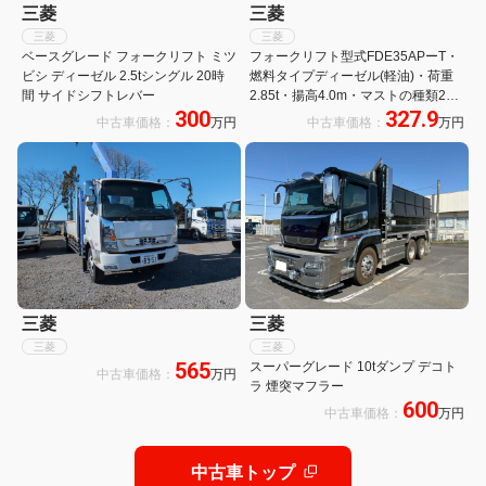
三菱
三菱
三菱
三菱
ベースグレード フォークリフト ミツ
フォークリフト型式FDE35APーT・
ビシ ディーゼル 2.5tシングル 20時
燃料タイプディーゼル(軽油)・荷重
間 サイドシフトレバー
2.85t・揚高4.0m・マストの種類2
300
327.9
段・ヒンジ 公道走行可 アワーメータ
中古車価格：
万円
中古車価格：
万円
ー112h
三菱
三菱
三菱
三菱
565
スーパーグレード 10tダンプ デコト
中古車価格：
万円
ラ 煙突マフラー
600
中古車価格：
万円
中古車トップ