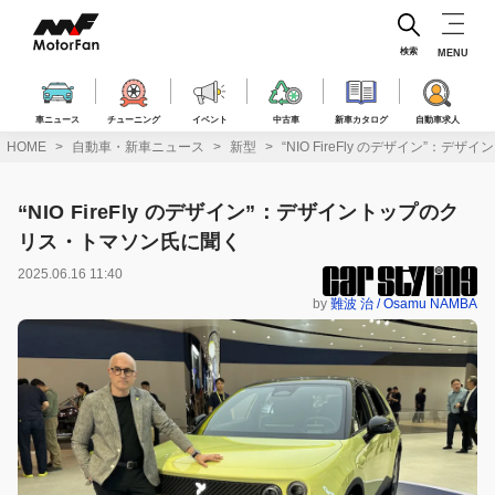
コ
ン
テ
検索
MENU
ン
ツ
へ
車ニュース
チューニング
イベント
中古車
新車カタログ
自動車求人
ス
HOME
自動車・新車ニュース
新型
“NIO FireFly のデザイン”：
キ
ッ
プ
“NIO FireFly のデザイン”：デザイントップのク
リス・トマソン氏に聞く
2025.06.16 11:40
by
難波 治 / Osamu NAMBA