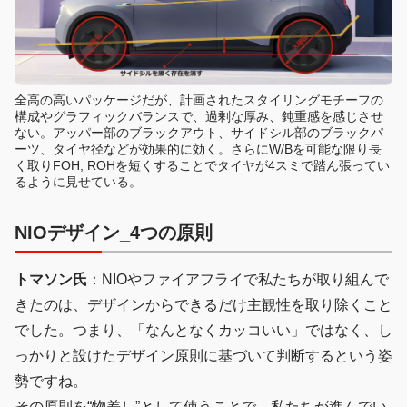
全高の高いパッケージだが、計画されたスタイリングモチーフの
構成やグラフィックバランスで、過剰な厚み、鈍重感を感じさせ
ない。アッパー部のブラックアウト、サイドシル部のブラックパ
ーツ、タイヤ径などが効果的に効く。さらにW/Bを可能な限り長
く取りFOH, ROHを短くすることでタイヤが4スミで踏ん張ってい
るように見せている。
NIOデザイン_4つの原則
トマソン氏
：NIOやファイアフライで私たちが取り組んで
きたのは、デザインからできるだけ主観性を取り除くこと
でした。つまり、「なんとなくカッコいい」ではなく、し
っかりと設けたデザイン原則に基づいて判断するという姿
勢ですね。
その原則を“物差し”として使うことで、私たちが進んでい