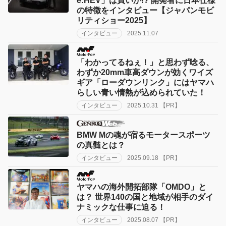
e:HEV」は買いか!? 開発者に日本仕様
の特徴をインタビュー【ジャパンモビ
リティショー2025】
インタビュー
2025.11.07
「わかってるねぇ！」と思わず唸る、
わずか20mm車高ダウンが効くワイズ
ギア「ローダウンリンク」にはヤマハ
らしい青い情熱が込められていた！
インタビュー
2025.10.31 【PR】
BMW Mの魂が宿るモータースポーツ
の真髄とは？
インタビュー
2025.09.18 【PR】
ヤマハの海外開拓部隊「OMDO」と
は？ 世界140の国と地域が相手のダイ
ナミックな仕事に迫る！
インタビュー
2025.08.07 【PR】