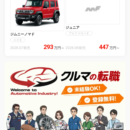
ジュニア
アルファロメオ
ジムニーノマド
スズキ
293
447
2026.07発売
万円
～
2026.06発売
万円
～