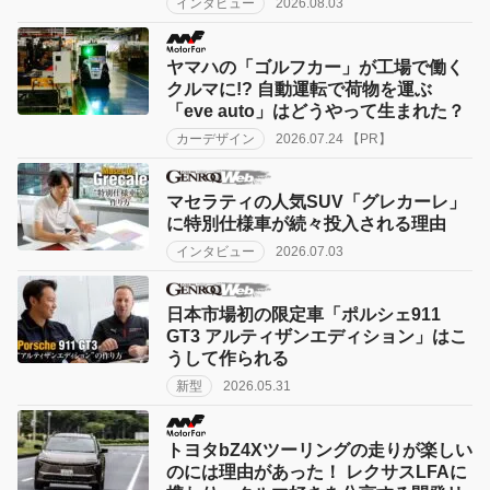
インタビュー
2026.08.03
ヤマハの「ゴルフカー」が工場で働く
クルマに!? 自動運転で荷物を運ぶ
「eve auto」はどうやって生まれた？
カーデザイン
2026.07.24 【PR】
マセラティの人気SUV「グレカーレ」
に特別仕様車が続々投入される理由
インタビュー
2026.07.03
日本市場初の限定車「ポルシェ911
GT3 アルティザンエディション」はこ
うして作られる
新型
2026.05.31
トヨタbZ4Xツーリングの走りが楽しい
のには理由があった！ レクサスLFAに