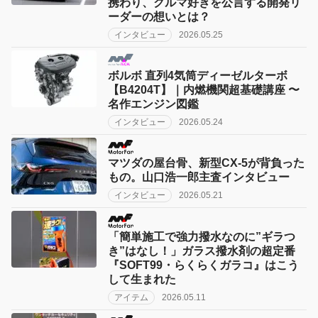
携わり、クルマ好きを公言する開発リ
ーダーの想いとは？
インタビュー
2026.05.25
ボルボ 直列4気筒ディーゼルターボ
【B4204T】｜内燃機関超基礎講座 〜
名作エンジン図鑑
インタビュー
2026.05.24
マツダの屋台骨、新型CX-5が背負った
もの。山口浩一郎主査インタビュー
インタビュー
2026.05.21
「簡単施工で強力撥水なのに”ギラつ
き”はなし！」ガラス撥水剤の超定番
『SOFT99・らくらくガラコ』はこう
して生まれた
アイテム
2026.05.11