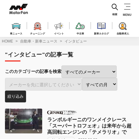
コ
ン
テ
検索
MENU
ン
ツ
へ
車ニュース
チューニング
イベント
中古車
新車カタログ
自動車求人
ス
HOME
自動車・新車ニュース
インタビュー
キ
ッ
"インタビュー"の記事一覧
プ
このカテゴリーの記事を検索
メ
車
投
ー
種
稿
絞り込み
カ
で
月
ー
絞
で
で
り
絞
絞
込
り
ランボルギーニのワンメイクレース
り
み:
込
「スーパートロフェオ」は来年から超
込
み:
高回転エンジンの「テメラリオ」で
み: