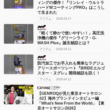
ィングの傑作！『リンレイ・ウルトラ
ハードWコーティングPRO』はこうし
て生まれた
アイテム
2026.04.17
「軽くて静かで使いやすい！」高圧洗
浄機の傑作『グリーンライフ・G-
WASH Plus』誕生秘話とは？
アイテム
2026.04.13
防汚加工でお手入れも簡単なラグジュ
アリースポーツシート『BRIDEエルゴ
スター・ヌグレ』開発秘話を訊く！
アイテム
2026.04.12
【GENROQが見た東京オートサロン
_02】海外ブランドインタビュー編
「What’s New From the World」【東
京オートサロン2026】