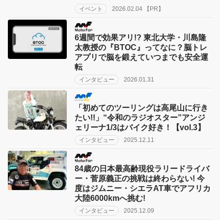
イベント
2026.02.04 【PR】
6週間で効果アリ!? 東北大学・川島隆
太教授の『BTOC』ってなに？脳トレ
アプリで脳を鍛えていつまでも安全運
転
インタビュー
2026.01.31
「初めてのツーリングは高尾山に行き
たい!!」“令和のラジオスター”アンジ
ェリーナ1/3はバイク好き！【vol.3】
インタビュー
2025.12.11
84歳の日本最高齢現役ラリードライバ
ー・菅原義正の挑戦は終わらない! 今
度はジムニー・シエラAT車でアフリカ
大陸6000kmへ挑む!
インタビュー
2025.12.09