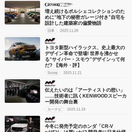
増え続けるポルシェコレクションのた
めに“地下の秘密ガレージ付き”自宅を
設計した建築家の偏愛物語
旧車
2025.11.26
トヨタ新型ハイラックス、史上最大の
デザイン革命で登場! 世界を沸かせ
る“サイバー・スモウ”デザインって何
だ? 【海外・評】
Scoop
2025.11.21
伝えたいのは「アーティストの想い」
……技術者に訊くKENWOODスピーカ
ー開発の舞台裏
カーナビ
2025.11.19
今冬に発売予定のホンダ「CR-V