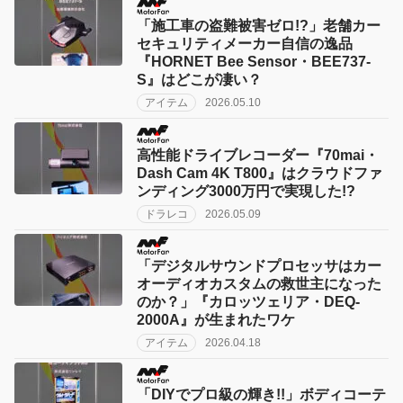
「施工車の盗難被害ゼロ!?」老舗カー
セキュリティメーカー自信の逸品
『HORNET Bee Sensor・BEE737-
S』はどこが凄い？
アイテム
2026.05.10
高性能ドライブレコーダー『70mai・
Dash Cam 4K T800』はクラウドファ
ンディング3000万円で実現した!?
ドラレコ
2026.05.09
「デジタルサウンドプロセッサはカー
オーディオカスタムの救世主になった
のか？」『カロッツェリア・DEQ-
2000A』が生まれたワケ
アイテム
2026.04.18
「DIYでプロ級の輝き!!」ボディコーテ