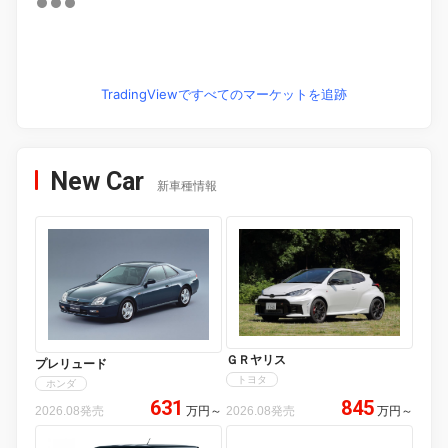
TradingViewですべてのマーケットを追跡
New Car
新車種情報
ＧＲヤリス
プレリュード
トヨタ
ホンダ
631
845
2026.08発売
万円
～
2026.08発売
万円
～