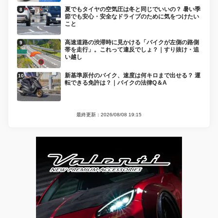
夏でもタイヤの空気圧は冬と同じでいいの？ 暑い季
節でも安心・安全なドライブのために気をつけたい
こと
高速道路の渋滞時に見かける「バイクが左側の路側
帯を走行」。これって違反でしょ？｜すり抜け・追
い越し
新基準原付のバイク、速度は何キロまで出せる？ 運
転できる免許は？｜バイクの法律Q＆A
最終更新：2026/08/08 19:15