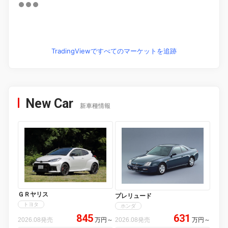
TradingViewですべてのマーケットを追跡
New Car
新車種情報
ＧＲヤリス
プレリュード
トヨタ
ホンダ
845
631
2026.08発売
万円
～
2026.08発売
万円
～