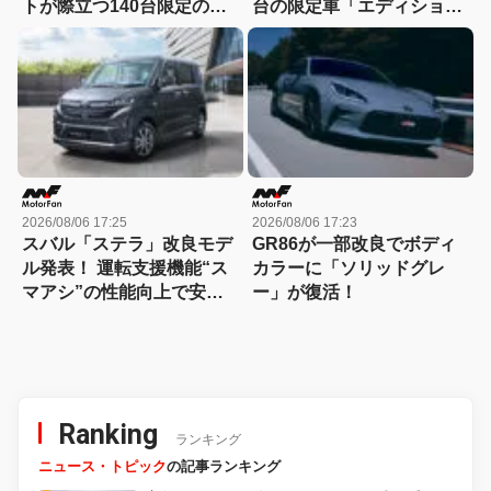
トが際立つ140台限定の
台の限定車「エディショ
「スポルト スペチアーレ」
ン・エッジ」が登場！
が登場！
2026/08/06 17:25
2026/08/06 17:23
スバル「ステラ」改良モデ
GR86が一部改良でボディ
ル発表！ 運転支援機能“ス
カラーに「ソリッドグレ
マアシ”の性能向上で安心
ー」が復活！
感さらにアップ
Ranking
ランキング
ニュース・トピック
の記事ランキング