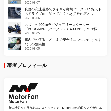
2026.08.07
真夏の高速道路でタイヤが突然バースト!? 炎天下
のドライブ前に知っておくべき点検内容とは
2026.08.06
スズキの400ccラグジュアリースクーター
「BURGMAN（バーグマン）400 ABS」の仕様を
変更し、8月18日に発売
2026.08.05
車内での仮眠、どこまで安全？エンジンかけっぱ
なしの危険性
2026.08.05
著者プロフィール
MotorFan
新車情報から歴代名車のスペックまで、MotorFan独自取材と分析に基