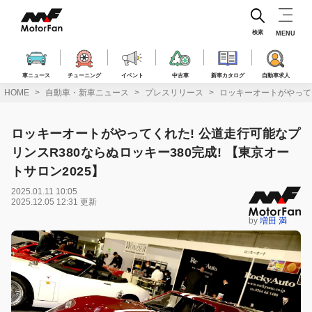
コ
ン
テ
検索
MENU
ン
ツ
へ
車ニュース
チューニング
イベント
中古車
新車カタログ
自動車求人
ス
HOME
自動車・新車ニュース
プレスリリース
ロッキーオートがやってく
キ
ッ
プ
ロッキーオートがやってくれた! 公道走行可能なプ
リンスR380ならぬロッキー380完成! 【東京オー
トサロン2025】
2025.01.11 10:05
2025.12.05 12:31 更新
by
増田 満