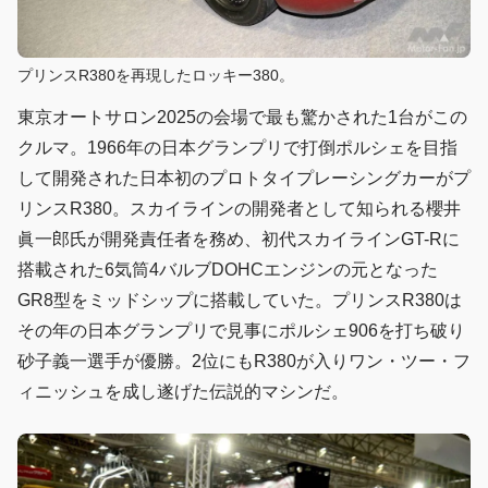
プリンスR380を再現したロッキー380。
東京オートサロン2025の会場で最も驚かされた1台がこの
クルマ。1966年の日本グランプリで打倒ポルシェを目指
して開発された日本初のプロトタイプレーシングカーがプ
リンスR380。スカイラインの開発者として知られる櫻井
眞一郎氏が開発責任者を務め、初代スカイラインGT-Rに
搭載された6気筒4バルブDOHCエンジンの元となった
GR8型をミッドシップに搭載していた。プリンスR380は
その年の日本グランプリで見事にポルシェ906を打ち破り
砂子義一選手が優勝。2位にもR380が入りワン・ツー・フ
ィニッシュを成し遂げた伝説的マシンだ。