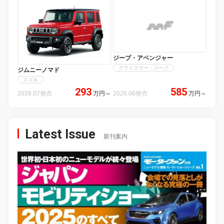
ジープ・アベンジャー
クライスラー・ジープ
ジムニーノマド
スズキ
293
585
2026.07発売
万円
～
2026.06発売
万円
～
Latest Issue
新刊案内