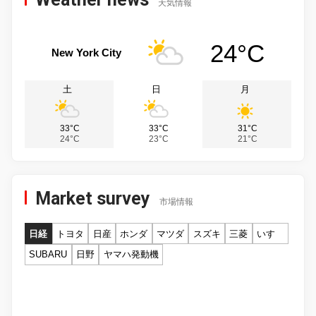
天気情報
24°C
New York City
土
日
月
33°C
33°C
31°C
24°C
23°C
21°C
Market survey
市場情報
日経
トヨタ
日産
ホンダ
マツダ
スズキ
三菱
いすゞ
SUBARU
日野
ヤマハ発動機