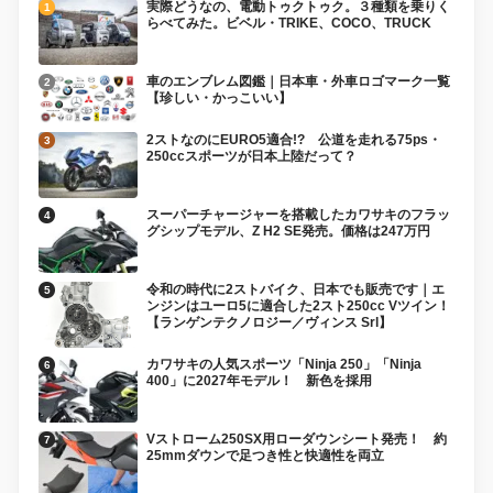
実際どうなの、電動トゥクトゥク。３種類を乗りく
らべてみた。ビベル・TRIKE、COCO、TRUCK
車のエンブレム図鑑｜日本車・外車ロゴマーク一覧
【珍しい・かっこいい】
2ストなのにEURO5適合!? 公道を走れる75ps・
250ccスポーツが日本上陸だって？
スーパーチャージャーを搭載したカワサキのフラッ
グシップモデル、Z H2 SE発売。価格は247万円
令和の時代に2ストバイク、日本でも販売です｜エ
ンジンはユーロ5に適合した2スト250cc Vツイン！
【ランゲンテクノロジー／ヴィンス Srl】
カワサキの人気スポーツ「Ninja 250」「Ninja
400」に2027年モデル！ 新色を採用
Vストローム250SX用ローダウンシート発売！ 約
25mmダウンで足つき性と快適性を両立