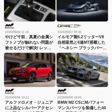
2026/08/08 11:18
2026/08/07 08:30
やけど寸前、真夏の金属シ
イルモア製6.2リッターV8
フトノブが触れない問題が
自然吸気と6速MT搭載した
被せるだけで解決! レッツ
「ヘネシー ブラックバー
ォのシリコンカバーが夏も
ド」がデビュー【動画】
冬も快適すぎる! 【CAR
MONO図鑑】
2026/08/06 19:12
2026/08/06 19:05
アルファロメオ・ジュニア
BMW M2 CSにMパフォー
に上品なシルバーアクセン
マンスパーツを装備した40