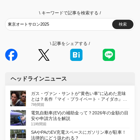
\
キーワードで記事を検索する
/
検索
\
記事をシェアする
/
ヘッドラインニュース
ガス・ヴァン・サントが“黄色い車”に込めた意味
とは？名作『マイ・プライベート・アイダホ』が
初のデジタルリマスター版で復活
7時間前
電気自動車(EV)の補助金って？2026年の金額の目
安や申請方法を解説
11時間前
SAやPAのEV充電スペースにガソリン車が駐車！
法律的にどう扱われる？