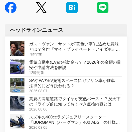
ヘッドラインニュース
ガス・ヴァン・サントが“黄色い車”に込めた意味
とは？名作『マイ・プライベート・アイダホ』が
初のデジタルリマスター版で復活
7時間前
電気自動車(EV)の補助金って？2026年の金額の目
安や申請方法を解説
12時間前
SAやPAのEV充電スペースにガソリン車が駐車！
法律的にどう扱われる？
2026.08.07
真夏の高速道路でタイヤが突然バースト!? 炎天下
のドライブ前に知っておくべき点検内容とは
2026.08.06
スズキの400ccラグジュアリースクーター
「BURGMAN（バーグマン）400 ABS」の仕様を
変更し、8月18日に発売
2026.08.05