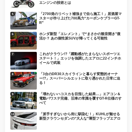
エンジンの技術とは
「2700発のリベット補強まで自ら施工！」居酒屋マ
スターが作り上げた700馬力“カーボンケブラーGT-
R”
ホンダ新型「エレメント」で“まさかの観音開き”復
活か？ あの個性派SUVが帰ってくる可能性
これがクラウン!?「躍動感がたまらないスポーツエ
ステート！」エッジを強調したエアロに22インチホ
イールで武装
「3台のDR30スカイラインと暮らす変態的オーナ
ー!?」スーパーシルエットに取り憑かれた日常に迫
る！
「壊れないハコスカを目指した結果…」エアコン＆
電動パワステ完備、旧車の常識を覆すGT-R仕様のす
べて
「派手すぎないから街に馴染む！」KUHLが魅せる
新型クラウンセダンの“大人な”薄型フラップエアロ