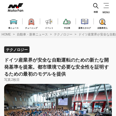
コ
ン
テ
検索
MENU
ン
ツ
へ
車ニュース
チューニング
イベント
中古車
新車カタログ
自動車求人
ス
HOME
自動車・新車ニュース
テクノロジー
ドイツ産業界が安全な自動
キ
ッ
プ
テクノロジー
ドイツ産業界が安全な自動運転のための新たな開
発基準を提案。都市環境で必要な安全性を証明す
るための最初のモデルを提供
写真2枚目