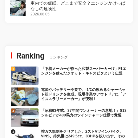
車内での仮眠、どこまで安全？エンジンかけっぱ
なしの危険性
2026.08.05
Ranking
ランキング
「下着メーカーが作った和製スーパーカー!?」F1エ
ンジンを積んだジオット・キャスピタという伝説
電源やバッテリー不要で、-1℃の飲めるシャーベッ
ト状ドリンクを生成。現場作業やアウトドアに「ア
イススラリーメーカー」が便利！
「昭和63年式、37年間ワンオーナーの意地！」S13
シルビアが400馬力のツインチャージ仕様で覚醒
排ガス規制をクリアした、2ストVツインバイク、
VINS。排気量は249.5cc、83HPを絞り出す。その