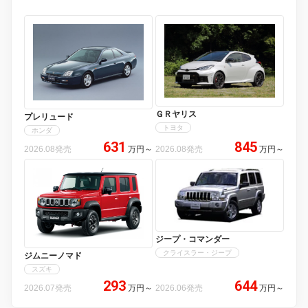
ＧＲヤリス
プレリュード
トヨタ
ホンダ
631
845
2026.08発売
万円
～
2026.08発売
万円
～
ジープ・コマンダー
クライスラー・ジープ
ジムニーノマド
スズキ
293
644
2026.07発売
万円
～
2026.06発売
万円
～