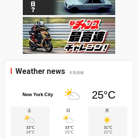
Weather news
天気情報
25°C
New York City
土
日
月
33°C
33°C
31°C
24°C
23°C
21°C