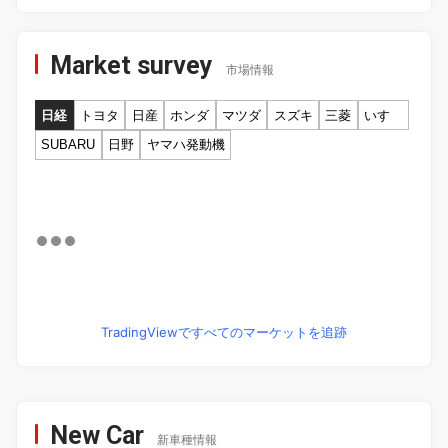
Market survey
市場情報
日経
トヨタ
日産
ホンダ
マツダ
スズキ
三菱
いすゞ
SUBARU
日野
ヤマハ発動機
TradingViewですべてのマーケットを追跡
New Car
新車種情報