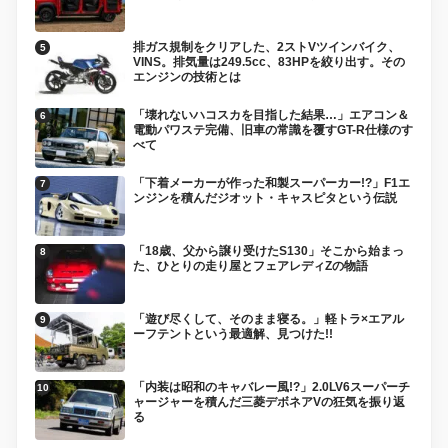
排ガス規制をクリアした、2ストVツインバイク、
VINS。排気量は249.5cc、83HPを絞り出す。その
エンジンの技術とは
「壊れないハコスカを目指した結果…」エアコン＆
電動パワステ完備、旧車の常識を覆すGT-R仕様のす
べて
「下着メーカーが作った和製スーパーカー!?」F1エ
ンジンを積んだジオット・キャスピタという伝説
「18歳、父から譲り受けたS130」そこから始まっ
た、ひとりの走り屋とフェアレディZの物語
「遊び尽くして、そのまま寝る。」軽トラ×エアル
ーフテントという最適解、見つけた!!
「内装は昭和のキャバレー風!?」2.0LV6スーパーチ
ャージャーを積んだ三菱デボネアVの狂気を振り返
る