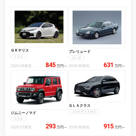
ＧＲヤリス
プレリュード
トヨタ
ホンダ
845
631
2026.08発売
万円
～
2026.08発売
万円
～
ＧＬＡクラス
メルセデスＡＭＧ
ジムニーノマド
スズキ
293
915
2026.07発売
万円
～
2026.06発売
万円
～