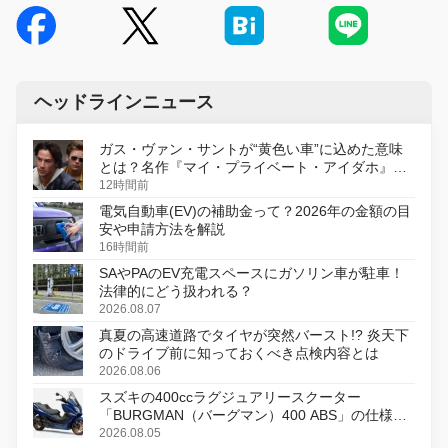
ヘッドラインニュース
ガス・ヴァン・サントが“黄色い車”に込めた意味
とは？名作『マイ・プライベート・アイダホ』が
初のデジタルリマスター版で復活
12時間前
電気自動車(EV)の補助金って？2026年の金額の目
安や申請方法を解説
16時間前
SAやPAのEV充電スペースにガソリン車が駐車！
法律的にどう扱われる？
2026.08.07
真夏の高速道路でタイヤが突然バースト!? 炎天下
のドライブ前に知っておくべき点検内容とは
2026.08.06
スズキの400ccラグジュアリースクーター
「BURGMAN（バーグマン）400 ABS」の仕様を
変更し、8月18日に発売
2026.08.05