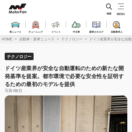
コ
ン
テ
検索
MENU
ン
ツ
へ
車ニュース
チューニング
イベント
中古車
新車カタログ
自動車求人
ス
HOME
自動車・新車ニュース
テクノロジー
ドイツ産業界が安全な自動
キ
ッ
プ
テクノロジー
ドイツ産業界が安全な自動運転のための新たな開
発基準を提案。都市環境で必要な安全性を証明す
るための最初のモデルを提供
写真4枚目