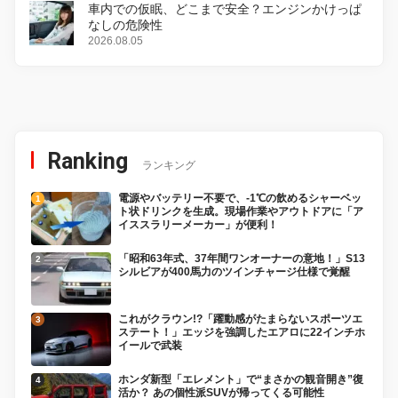
車内での仮眠、どこまで安全？エンジンかけっぱ
なしの危険性
2026.08.05
Ranking
ランキング
電源やバッテリー不要で、-1℃の飲めるシャーベッ
ト状ドリンクを生成。現場作業やアウトドアに「ア
イススラリーメーカー」が便利！
「昭和63年式、37年間ワンオーナーの意地！」S13
シルビアが400馬力のツインチャージ仕様で覚醒
これがクラウン!?「躍動感がたまらないスポーツエ
ステート！」エッジを強調したエアロに22インチホ
イールで武装
ホンダ新型「エレメント」で“まさかの観音開き”復
活か？ あの個性派SUVが帰ってくる可能性