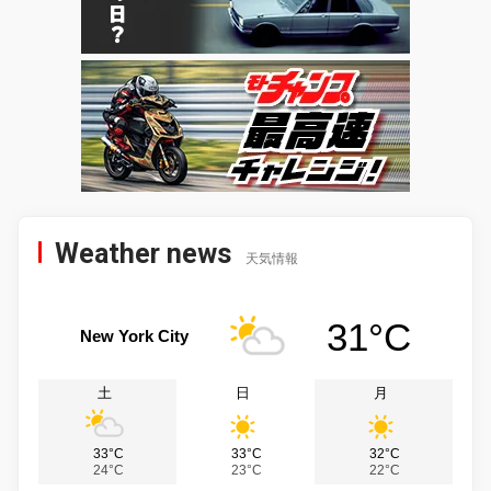
Weather news
天気情報
31°C
New York City
土
日
月
33°C
33°C
32°C
24°C
23°C
22°C