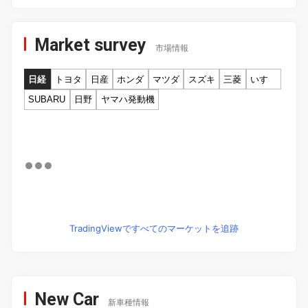
Market survey
市場情報
日経
トヨタ
日産
ホンダ
マツダ
スズキ
三菱
いすゞ
SUBARU
日野
ヤマハ発動機
TradingViewですべてのマーケットを追跡
New Car
新車種情報