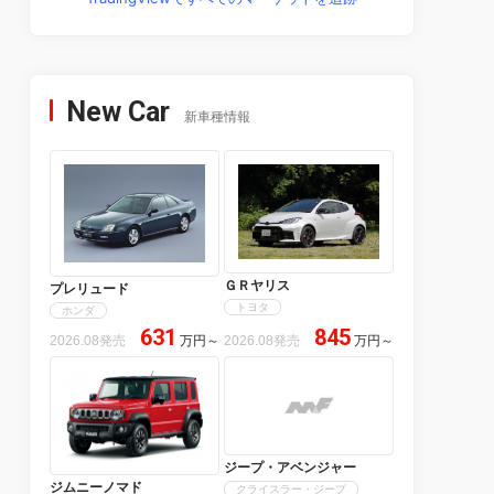
New Car
新車種情報
ＧＲヤリス
プレリュード
トヨタ
ホンダ
631
845
2026.08発売
万円
～
2026.08発売
万円
～
ジープ・アベンジャー
ジムニーノマド
クライスラー・ジープ