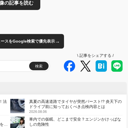
→
のニュースをGoogle検索で優先表示
\
記事をシェアする
/
検索
！法
真夏の高速道路でタイヤが突然バースト!? 炎天下の
ドライブ前に知っておくべき点検内容とは
2026.08.06
車内での仮眠、どこまで安全？エンジンかけっぱな
様を変
しの危険性