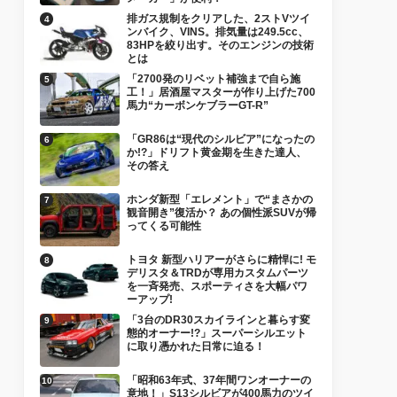
排ガス規制をクリアした、2ストVツイ
ンバイク、VINS。排気量は249.5cc、
83HPを絞り出す。そのエンジンの技術
とは
「2700発のリベット補強まで自ら施
工！」居酒屋マスターが作り上げた700
馬力“カーボンケブラーGT-R”
「GR86は“現代のシルビア”になったの
か!?」ドリフト黄金期を生きた達人、
その答え
ホンダ新型「エレメント」で“まさかの
観音開き”復活か？ あの個性派SUVが帰
ってくる可能性
トヨタ 新型ハリアーがさらに精悍に! モ
デリスタ＆TRDが専用カスタムパーツ
を一斉発売、スポーティさを大幅パワ
ーアップ!
「3台のDR30スカイラインと暮らす変
態的オーナー!?」スーパーシルエット
に取り憑かれた日常に迫る！
「昭和63年式、37年間ワンオーナーの
意地！」S13シルビアが400馬力のツイ