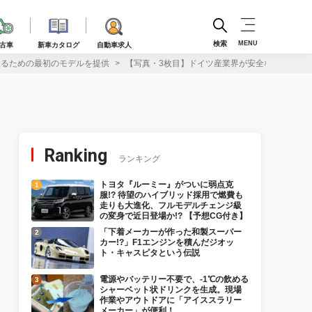
検索
MENU
古車
新車カタログ
自動車求人
するための最初のモデルを提供
【写真・3枚目】ドイツ産業界が安全な自動運転
Ranking
ランキング
トヨタ『ルーミー』がついに弱点克
服!? 待望のハイブリッド採用で燃費も
走りも大進化、フルモデルチェンジ級
の変身で近日登場か!? 【予想CG付き】
「下着メーカーが作った和製スーパー
カー!?」F1エンジンを積んだジオッ
ト・キャスピタという伝説
電源やバッテリー不要で、-1℃の飲める
シャーベット状ドリンクを生成。現場
作業やアウトドアに「アイススラリー
メーカー」が便利！