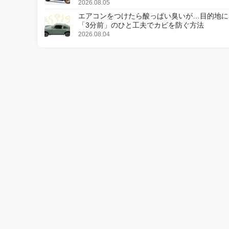
更し、8月18日に発売
2026.08.05
エアコンをつけたら酸っぱい臭いが…目的地に
「3分前」のひと工夫でカビを防ぐ方法
2026.08.04