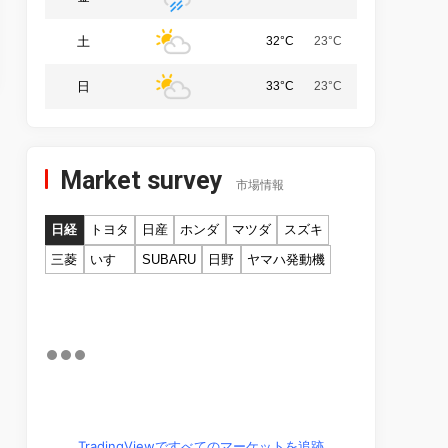
土
32°C
23°C
日
33°C
23°C
Market survey
市場情報
日経
トヨタ
日産
ホンダ
マツダ
スズキ
三菱
いすゞ
SUBARU
日野
ヤマハ発動機
TradingViewですべてのマーケットを追跡