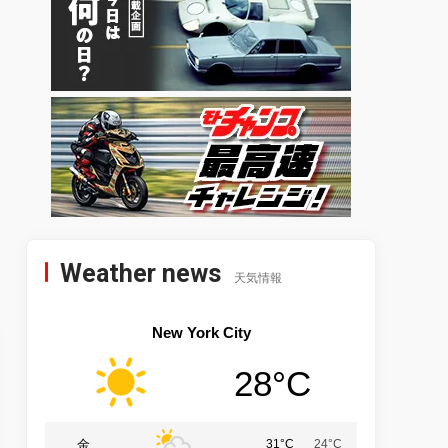
Weather news
天気情報
New York City
28°C
金
31°C
24°C