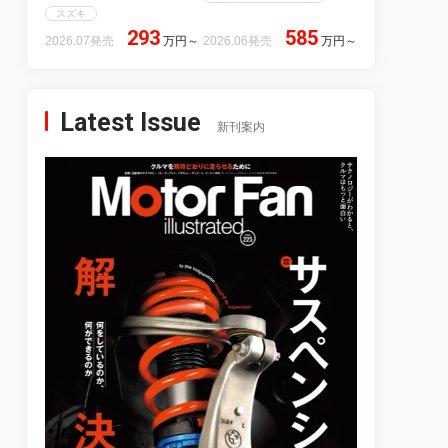
スズキ
293
585
2026.07発売
万円
～
2026.06発売
万円
～
Latest Issue
新刊案内