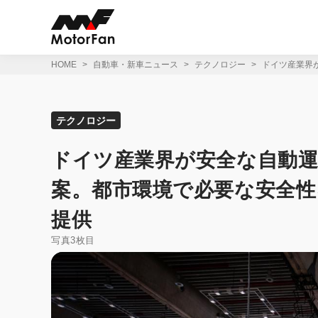
コ
ン
テ
ン
ツ
HOME
自動車・新車ニュース
テクノロジー
ドイツ産業界
へ
ス
キ
ッ
テクノロジー
プ
ドイツ産業界が安全な自動
案。都市環境で必要な安全
提供
写真3枚目