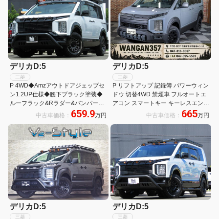
デリカD:5
デリカD:5
三菱
三菱
P 4WD◆Amzアウトドアジェップセ
P リフトアップ 記録簿 パワーウィン
ン1.2UP仕様◆腰下ブラック塗装◆
ドウ 切替4WD 禁煙車 フルオートエ
ルーフラック&Rラダー&バンパー
アコン スマートキー キーレスエント
659.9
665
G&Rガード◆BIGーX11型ナビ
リ 電動格納ドアミラー 1オーナー車
中古車価格：
万円
中古車価格：
万円
&ETC2.0◆ARBタープ◆デルタフォ
ースAW&BFATタイヤ
デリカD:5
デリカD:5
三菱
三菱