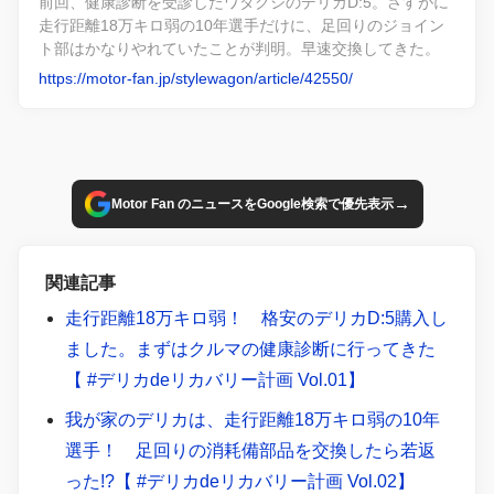
前回、健康診断を受診したワタクシのデリカD:5。さすがに
走行距離18万キロ弱の10年選手だけに、足回りのジョイン
ト部はかなりやれていたことが判明。早速交換してきた。
https://motor-fan.jp/stylewagon/article/42550/
→
Motor Fan のニュースをGoogle検索で優先表示
関連記事
走行距離18万キロ弱！ 格安のデリカD:5購入し
ました。まずはクルマの健康診断に行ってきた
【 #デリカdeリカバリー計画 Vol.01】
我が家のデリカは、走行距離18万キロ弱の10年
選手！ 足回りの消耗備部品を交換したら若返
った!?【 #デリカdeリカバリー計画 Vol.02】