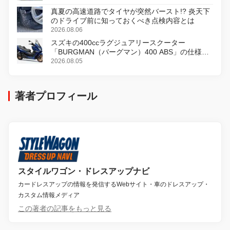
真夏の高速道路でタイヤが突然バースト!? 炎天下
のドライブ前に知っておくべき点検内容とは
2026.08.06
スズキの400ccラグジュアリースクーター
「BURGMAN（バーグマン）400 ABS」の仕様を
変更し、8月18日に発売
2026.08.05
著者プロフィール
スタイルワゴン・ドレスアップナビ
カードレスアップの情報を発信するWebサイト・車のドレスアップ・
カスタム情報メディア
この著者の記事をもっと見る