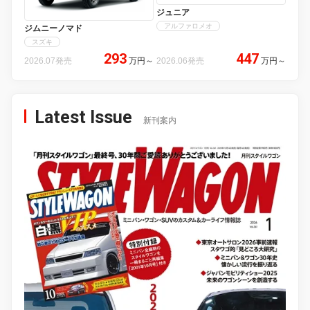
ジュニア
アルファロメオ
ジムニーノマド
スズキ
293
447
2026.07発売
万円
～
2026.06発売
万円
～
Latest Issue
新刊案内