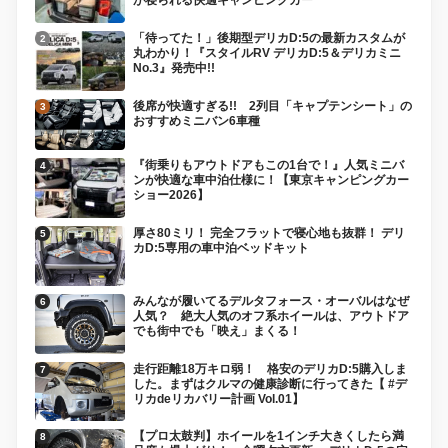
が寝られる快適キャンピングカー
「待ってた！」後期型デリカD:5の最新カスタムが
丸わかり！『スタイルRV デリカD:5＆デリカミニ
No.3』発売中!!
後席が快適すぎる!! 2列目「キャプテンシート」の
おすすめミニバン6車種
『街乗りもアウトドアもこの1台で！』人気ミニバ
ンが快適な車中泊仕様に！【東京キャンピングカー
ショー2026】
厚さ80ミリ！ 完全フラットで寝心地も抜群！ デリ
カD:5専用の車中泊ベッドキット
みんなが履いてるデルタフォース・オーバルはなぜ
人気？ 絶大人気のオフ系ホイールは、アウトドア
でも街中でも「映え」まくる！
走行距離18万キロ弱！ 格安のデリカD:5購入しま
した。まずはクルマの健康診断に行ってきた【 #デ
リカdeリカバリー計画 Vol.01】
【プロ太鼓判】ホイールを1インチ大きくしたら満