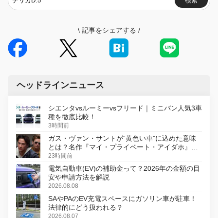
検索
\
記事をシェアする
/
ヘッドラインニュース
シエンタvsルーミーvsフリード｜ミニバン人気3車
種を徹底比較！
3時間前
ガス・ヴァン・サントが“黄色い車”に込めた意味
とは？名作『マイ・プライベート・アイダホ』が
初のデジタルリマスター版で復活
23時間前
電気自動車(EV)の補助金って？2026年の金額の目
安や申請方法を解説
2026.08.08
SAやPAのEV充電スペースにガソリン車が駐車！
法律的にどう扱われる？
2026.08.07