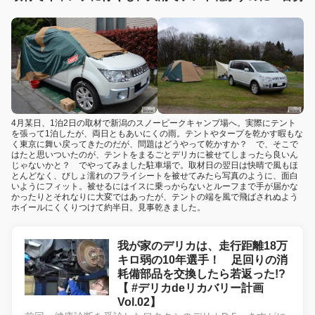
4月某日、1泊2日の取材で新潟のスノーピークキャンプ場へ。実際にテント
を張って1泊したが、両日ともあいにくの雨。テントやタープを乾かす暇もな
く東京に舞い戻ってきたのだが、問題はどうやって乾かすか？ で、そこで
はたと思いついたのが、テントをまるごとデリカに被せてしまったら良いん
じゃないかと？ でやってみました駐車場で。取材日の翌日は快晴で風もほ
とんどなく、びしょ濡れのフライシートを被せてみたら写真のように、面白
いようにフィット。被せるにはイスに乗っからないとルーフまで手が届かな
かったりとそれなりに大変ではあったが、テントの端を風で飛ばされぬよう
ホイールにくくりつけて約半日。見事乾きました。
我が家のデリカは、走行距離18万
キロ弱の10年選手！ 足回りの消
耗備部品を交換したら若返った!?
【 #デリカdeリカバリー計画
Vol.02】