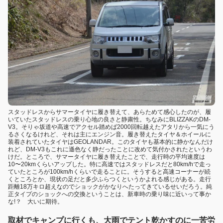
スタッドレスからサマータイヤに履き替えて、あらためて感心したのが、履
いていたスタッドレスの乗り心地の良さと静粛性。ちなみにBLIZZAKのDM-
V3。そりゃ坂道や高速でアクセル踏めば2000回転越えたアタリから一気にう
るさくなるけれど、それは主にエンジン音。履き替えたタイヤ＆ホイールに
装着されていたタイヤはGEOLANDAR。このタイヤも基本的に静かなんだけ
れど、DM-V3もこれに遜色なく静だったことに改めて気付かされたというわ
けだ。ところで、サマータイヤに履き替えたことで、走行時の平均速度は
10〜20kmくらいアップした。特に高速ではスタッドレスだと80km/hで走っ
ていたところが100km/hくらいで走ることに。そうすると高速コーナーが続
くところとか、現状の足だと多少ふらつくというかよれる感じがある。走行
距離18万キロ超えなのでショックがかなりへたってきているせいだろう。純
正タイプのショックへの交換ということは、新車時の乗り味に近いって事か
な!？ 大いに期待。
取材でキャンプに行くも、大雨でテント乾かすのに一苦労