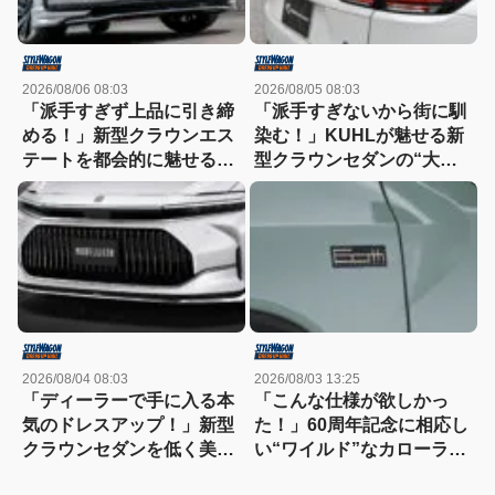
2026/08/06 08:03
2026/08/05 08:03
「派手すぎず上品に引き締
「派手すぎないから街に馴
める！」新型クラウンエス
染む！」KUHLが魅せる新
テートを都会的に魅せる、
型クラウンセダンの“大人
モデリスタのディーラーで
な”薄型フラップエアロ
買える流麗スタイル
2026/08/04 08:03
2026/08/03 13:25
「ディーラーで手に入る本
「こんな仕様が欲しかっ
気のドレスアップ！」新型
た！」60周年記念に相応し
クラウンセダンを低く美し
い“ワイルド”なカローラク
く魅せるモデリスタの流儀
ロスは366万3000円〜