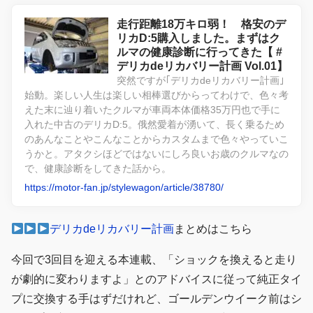
走行距離18万キロ弱！ 格安のデ
リカD:5購入しました。まずはク
ルマの健康診断に行ってきた【 #
デリカdeリカバリー計画 Vol.01】
突然ですが｢デリカdeリカバリー計画｣
始動。楽しい人生は楽しい相棒選びからってわけで、色々考
えた末に辿り着いたクルマが車両本体価格35万円也で手に
入れた中古のデリカD:5。俄然愛着が湧いて、長く乗るため
のあんなことやこんなことからカスタムまで色々やっていこ
うかと。アタクシほどではないにしろ良いお歳のクルマなの
で、健康診断をしてきた話から。
https://motor-fan.jp/stylewagon/article/38780/
デリカdeリカバリー計画
まとめはこちら
今回で3回目を迎える本連載、「ショックを換えると走り
が劇的に変わりますよ」とのアドバイスに従って純正タイ
プに交換する手はずだけれど、ゴールデンウイーク前はシ