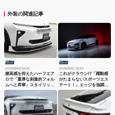
外装の関連記事
2026/08/08 08:03
2026/08/07 08:03
腰高感を抑えたハーフエア
これがクラウン!?「躍動感
ロで「重厚な刺激的フォル
がたまらないスポーツエス
ムへと昇華」スタイリッシ
テート！」エッジを強調し
ュなエステートを構築
たエアロに22インチホイー
ルで武装