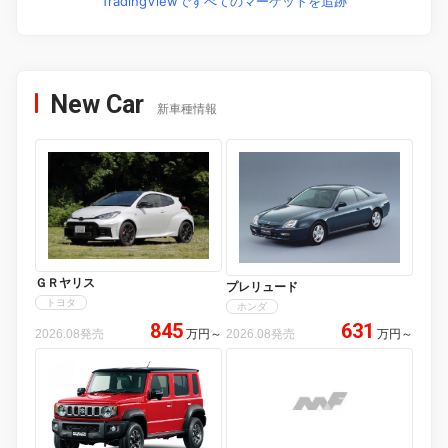
TradingViewですべてのマーケットを追跡
New Car
新車種情報
ＧＲヤリス
プレリュード
トヨタ
ホンダ
845
631
2026.08発売
万円
～
2026.08発売
万円
～