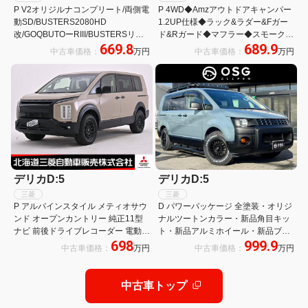
P V2オリジルナコンプリート/両側電
P 4WD◆Amzアウトドアキャンパー
動SD/BUSTERS2080HD
1.2UP仕様◆ラック&ラダー&Fガー
改/GOQBUTOーRIII/BUSTERSリア
ド&Rガード◆マフラー◆スモークテ
669.8
689.9
ラダー/MADLYS RMオーバーフェン
ール◆オバフェン◆BIGX11型ナビ&
中古車価格：
万円
中古車価格：
万円
ダー/MADLYSヘッドライトプロテク
アラビュー&ETC◆AW&BFタイヤ◆
ター
衝突軽減&レダクル
デリカD:5
デリカD:5
三菱
三菱
P アルパインスタイル メティオサウ
D パワーパッケージ 全塗装・オリジ
ンド オープンカントリー 純正11型
ナルツートンカラー・新品角目キッ
ナビ 前後ドライブレコーダー 電動シ
ト・新品アルミホイール・新品ブロ
698
999.9
ート 4WD バックカメラ 3列シート
ックタイヤ・新品ルーフキャリア・
中古車価格：
万円
中古車価格：
万円
フルフラット フルセグ 全周囲カメラ
新品バンパープロテクター・新品サ
電動リアゲート
イドステップ・新品リアラダー
中古車トップ