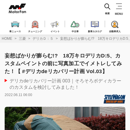
コ
ン
テ
検索
MENU
ン
ツ
へ
車ニュース
チューニング
イベント
中古車
新車カタログ
自動車求人
ス
HOME
三菱
デリカＤ：５
妄想ばかりが膨らむ!? 18万キロデリカD:5
キ
ッ
プ
妄想ばかりが膨らむ!? 18万キロデリカD:5、カ
スタムペイントの前に写真加工でイメトレしてみ
た！【 #デリカdeリカバリー計画 Vol.03】
デリカdeリカバリー計画 003｜そろそろボディカラー
のカスタムを検討してみました！
2022.06.11 06:00