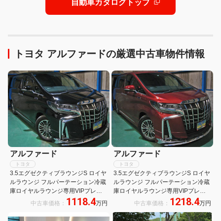
自動車カタログトップ
トヨタ アルファードの厳選中古車物件情報
アルファード
アルファード
トヨタ
トヨタ
3.5エグゼクティブラウンジS ロイヤ
3.5エグゼクティブラウンジS ロイヤ
ルラウンジ フルパーテーション冷蔵
ルラウンジ フルパーテーション冷蔵
庫ロイヤルラウンジ専用VIPプレミ
庫ロイヤルラウンジ専用VIPプレミ
1118.4
1218.4
アムナッパ本革シートリヤエンター
アムナッパ本革シートリヤエンタテ
中古車価格：
万円
中古車価格：
万円
テイメント24型ディスプレイ集中コ
イメント24型ディスプレイ集中コン
ントロールタッチパネル前後間通話
トロールタッチパネルリラクゼーシ