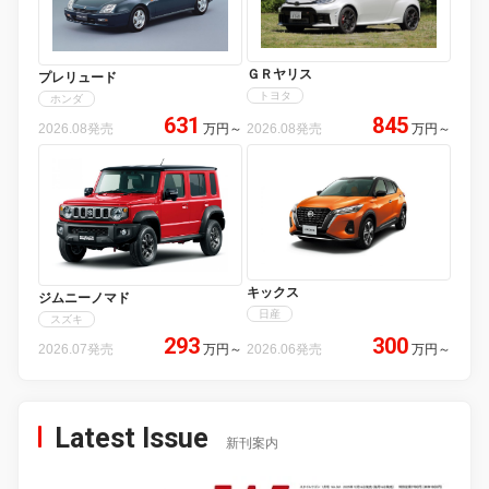
ＧＲヤリス
プレリュード
トヨタ
ホンダ
631
845
2026.08発売
万円
～
2026.08発売
万円
～
キックス
ジムニーノマド
日産
スズキ
293
300
2026.07発売
万円
～
2026.06発売
万円
～
Latest Issue
新刊案内