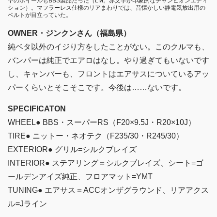
ヤのホイールもBBS製品だった（LM。赤文字が印象的なチャンピオンエディ
ション）。マフラーレス仕様のリアまわりでは、昔懐かしい静電気放出用の
ベルトが目立っていた。
OWNER・ジンクンさん（福島県）
純ベタ以外のイジり方をしたことがない。このクルマも、
バンパーは純正でエアロはなし。やり過ぎてもいないです
し、キャンバーも、フロントはエアサスについているアッ
パーくらいとそこそこです。今後は……ないです。
SPECIFICATON
WHEEL● BBS・スーパーRS（F20×9.5J・R20×10J）
TIRE● ニットー・ネオテク（F235/30・R245/30）
EXTERIOR● グリル=シルクブレイズ
INTERIOR● ステアリング＝シルクブレイズ、シート=ゴ
ールデンアイズ純正、フロアマット=YMT
TUNING● エアサス＝ACCオンザグラウンド、リアアクス
ル=Jライン