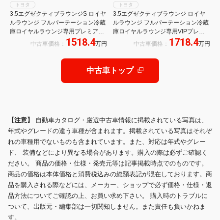
トヨタ
トヨタ
3.5エグゼクティブラウンジS ロイヤ
3.5エグゼクティブラウンジ ロイヤ
ルラウンジ フルパーテーション冷蔵
ルラウンジ フルパーテーション冷蔵
庫ロイヤルラウンジ専用プレミアム
庫ロイヤルラウンジ専用VIPプレミ
1518.4
1718.4
ナッパ本革リラクゼーションシート
アムナッパ本革エアシートリヤエン
中古車価格：
万円
中古車価格：
万円
前後間通話機能JBLプレミアムサウ
ターテイメント24型ディスプレイ集
ンド17SPリヤエンターテイメント
中コントロールタッチパネル前後間
24型ディスプレイ集中コントロール
通話機能リラクゼーションシステム
中古車トップ
タッチパネル
おくだけ充電
【注意】
自動車カタログ・厳選中古車情報に掲載されている写真は、
年式やグレードの違う車種が含まれます。掲載されている写真はそれぞ
れの車種用でないものも含まれています。また、対応は年式やグレー
ド、 装備などにより異なる場合があります。購入の際は必ずご確認く
ださい。 商品の価格・仕様・発売元等は記事掲載時点でのものです。
商品の価格は本体価格と消費税込みの総額表記が混在しております。商
品を購入される際などには、メーカー、ショップで必ず価格・仕様・返
品方法についてご確認の上、お買い求め下さい。 購入時のトラブルに
ついて、出版元・編集部は一切関知しません。また責任も負いかねま
す。