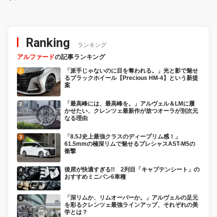
Ranking
ランキング
アルファード
の記事ランキング
「派手じゃないのに目を奪われる。」光と影で魅せ
るブラックホイール【Precious HM-4】という新提
案
「最高峰には、最高峰を。」アルヴェル＆LMに履
かせたい、クレンツェ最新作が放つオーラが別次元
なる理由
「8.5J史上最強クラスのディープリム感！」
61.5mmの極深リムで魅せるプレシャスAST-M5の
衝撃
後席が快適すぎる!! 2列目「キャプテンシート」の
おすすめミニバン6車種
「深リムか、リムオーバーか。」アルヴェルの足元
を彩るクレンツェ最強ラインアップ、それぞれの美
学とは？