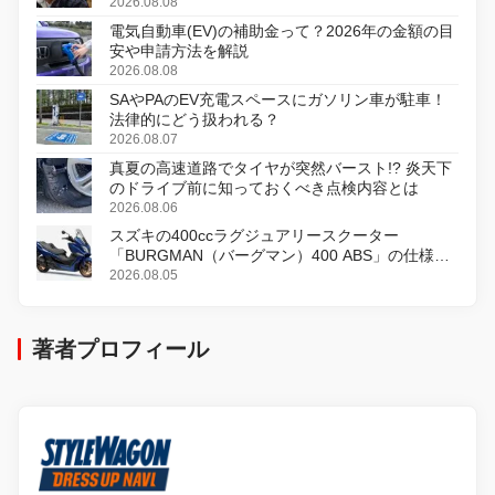
初のデジタルリマスター版で復活
2026.08.08
電気自動車(EV)の補助金って？2026年の金額の目
安や申請方法を解説
2026.08.08
SAやPAのEV充電スペースにガソリン車が駐車！
法律的にどう扱われる？
2026.08.07
真夏の高速道路でタイヤが突然バースト!? 炎天下
のドライブ前に知っておくべき点検内容とは
2026.08.06
スズキの400ccラグジュアリースクーター
「BURGMAN（バーグマン）400 ABS」の仕様を
変更し、8月18日に発売
2026.08.05
著者プロフィール