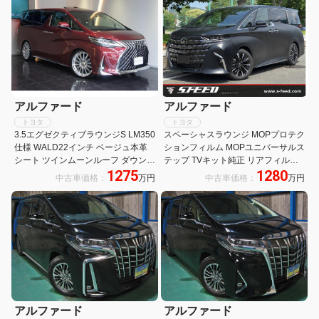
リラクゼーションシステムモデリス
ョンシステム前後間通話システムモ
タエアロLED
デリスタエアロ
アルファード
アルファード
トヨタ
トヨタ
3.5エグゼクティブラウンジS LM350
スペーシャスラウンジ MOPプロテク
仕様 WALD22インチ ベージュ本革
ションフィルム MOPユニバーサルス
シート ツインムーンルーフ ダウンサ
テップ TVキット純正 リアフィルム
1275
1280
ス 4WD 電動リアゲート クルーズコ
サイドエンブレムイルミ 4人乗り 19
中古車価格：
万円
中古車価格：
万円
ントロール キーレス シートヒーター
インチAW
アルファード
アルファード