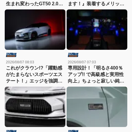
生まれ変わったGT50 2.0を
ます！』装着するメリット
徹底解剖
も紹介！
2026/08/07 08:03
2026/08/07 07:03
これがクラウン!?「躍動感
専用設計！「明るさ400％
がたまらないスポーツエス
アップ!! で高級感と実用性
テート！」エッジを強調し
向上」ちょっと寂しい純正
たエアロに22インチホイー
室内照明をグレードアップ
ルで武装