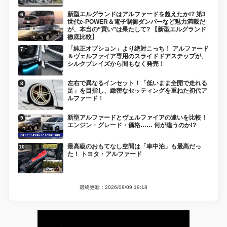
新型エルグランドはアルファードを超えたか!? 第3
世代e-POWER＆電子制御ダンパーなど魅力満載だ
が、本当の“買い”は果たして? 【新型エルグランド
徹底比較】
「純正オプション」より絶対こっち！ アルファード
＆ヴェルファイア専用のスライドドアステップが、
シルクブレイズから間もなく発売！
左右で異なるインセット！「低いまま全開で走れる
足」を目指し、緻密なセッティングを重ねた初代ア
ルファード！
新型アルファードとヴェルファイアの違いを比較！
エンジン・グレード・価格…… 何が違うのか!?
最高級のおもてなし空間は「車中泊」も最高だっ
た！ トヨタ・アルファード
最終更新：2026/08/09 19:18