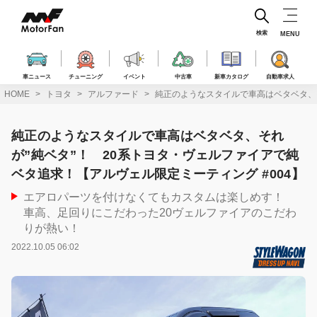
コ
ン
テ
検索
MENU
ン
ツ
へ
車ニュース
チューニング
イベント
中古車
新車カタログ
自動車求人
ス
HOME
トヨタ
アルファード
純正のようなスタイルで車高はベタベタ、そ
キ
ッ
プ
純正のようなスタイルで車高はベタベタ、それ
が”純ベタ”！ 20系トヨタ・ヴェルファイアで純
ベタ追求！【アルヴェル限定ミーティング #004】
エアロパーツを付けなくてもカスタムは楽しめす！
車高、足回りにこだわった20ヴェルファイアのこだわ
りが熱い！
2022.10.05 06:02