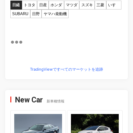
日経
トヨタ
日産
ホンダ
マツダ
スズキ
三菱
いすゞ
SUBARU
日野
ヤマハ発動機
TradingViewですべてのマーケットを追跡
New Car
新車種情報