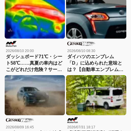
2026/08/10 20:00
2026/08/10 08:30
ダッシュボード71℃・シー
ダイハツのエンブレム
ト58℃……真夏の車内はど
「D」に込められた意味と
こがどれだけ危険？サーモ
は？【自動車エンブレム秘
グラフで検証してみた！
話40：ダイハツ】
2026/08/09 16:45
2026/07/31 18:17