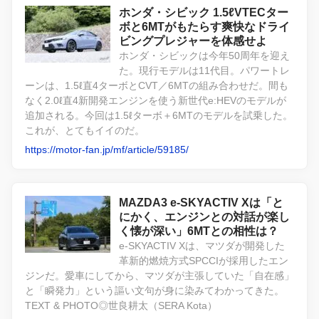
ホンダ・シビック 1.5ℓVTECター
ボと6MTがもたらす爽快なドライ
ビングプレジャーを体感せよ
ホンダ・シビックは今年50周年を迎え
た。現行モデルは11代目。パワートレ
ーンは、1.5ℓ直4ターボとCVT／6MTの組み合わせだ。間も
なく2.0ℓ直4新開発エンジンを使う新世代e:HEVのモデルが
追加される。今回は1.5ℓターボ＋6MTのモデルを試乗した。
これが、とてもイイのだ。
https://motor-fan.jp/mf/article/59185/
MAZDA3 e-SKYACTIV Xは「と
にかく、エンジンとの対話が楽し
く懐が深い」6MTとの相性は？
e-SKYACTIV Xは、マツダが開発した
革新的燃焼方式SPCCIが採用したエン
ジンだ。愛車にしてから、マツダが主張していた「自在感」
と「瞬発力」という謳い文句が身に染みてわかってきた。
TEXT & PHOTO◎世良耕太（SERA Kota）