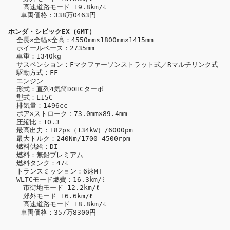
  　高速道路モード 19.8km/ℓ

   車両価格：338万0463円
  全長×全幅×全高：4550mm×1800mm×1415mm

  ホイールベース：2735mm

  車重：1340kg

  サスペンション：Fマクファーソンストラット式／Rマルチリンク式

  駆動方式：FF

  エンジン

  形式：直列4気筒DOHCターボ

  型式：L15C

  排気量：1496cc

  ボア×ストローク：73.0mm×89.4mm

  圧縮比：10.3

  最高出力：182ps（134kW）/6000pm

  最大トルク：240Nm/1700-4500rpm

  燃料供給：DI

  燃料：無鉛プレミアム

  燃料タンク：47ℓ

  トランスミッション：6速MT

  WLTCモード燃費：16.3km/ℓ

  　市街地モード 12.2km/ℓ

  　郊外モード 16.6km/ℓ

  　高速道路モード 18.8km/ℓ

   車両価格：357万8300円