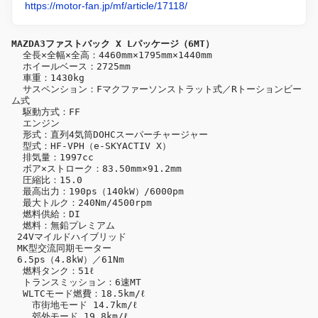
https://motor-fan.jp/mf/article/17118/
  全長×全幅×全高：4460mm×1795mm×1440mm

  ホイールベース：2725mm

  車重：1430kg

  サスペンション：Fマクファーソンストラット式／Rトーションビー
ム式

  駆動方式：FF

  エンジン

  形式：直列4気筒DOHCスーパーチャージャー

  型式：HF-VPH（e-SKYACTIV X）

  排気量：1997cc

  ボア×ストローク：83.50mm×91.2mm

  圧縮比：15.0

  最高出力：190ps（140kW）/6000pm

  最大トルク：240Nm/4500rpm

  燃料供給：DI

  燃料：無鉛プレミアム

 24Vマイルドハイブリッド

 MK型交流同期モーター

 6.5ps（4.8kW）／61Nm

  燃料タンク：51ℓ

  トランスミッション：6速MT

  WLTCモード燃費：18.5km/ℓ

  　市街地モード 14.7km/ℓ

  　郊外モード 19.8km/ℓ
