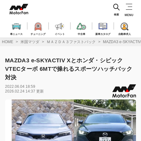
コ
ン
テ
検索
MENU
ン
ツ
へ
車ニュース
チューニング
イベント
中古車
新車カタログ
自動車求人
ス
HOME
米国マツダ
ＭＡＺＤＡ３ファストバック
MAZDA3 e-SKY
キ
ッ
プ
MAZDA3 e-SKYACTIV Xとホンダ・シビック
VTECターボ 6MTで操れるスポーツハッチバック
対決
2022.06.04 18:59
2026.02.24 14:37 更新