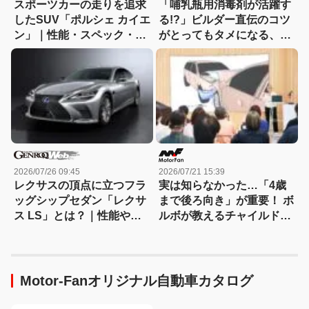
スポーツカーの走りを追求
「哺乳瓶用消毒剤が活躍す
したSUV「ポルシェ カイエ
る!?」ビルダー直伝のコツ
ン」｜性能・スペック・価
がとってもタメになる、キ
格・サイズを徹底解説
ャンピングカーのお手入れ
講座
2026/07/26 09:45
2026/07/21 15:39
レクサスの頂点に立つフラ
実は知らなかった…「4歳
ッグシップセダン「レクサ
まで後ろ向き」が重要！ ボ
ス LS」とは？｜性能や特
ルボが教えるチャイルドシ
徴、新車・中古車価格
ートの正しい使い方
Motor-Fanオリジナル自動車カタログ