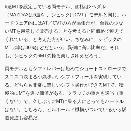
6速MTを設定している両モデル、価格は2ペダル
（MAZDA3は6速AT、シビックはCVT）モデルと同じ。ハ
ードウェア的にはAT／CVTの方が高価だが、台数の少な
いMTを用意して販売することを考えると同価格で抑えて
くれている、と考えた方がいい。ちなみに、シビックの
MT比率は30%ほどだという。異例に高い比率だ。それ
も、シビックの6MTの操る楽しさゆえだろう。
両モデルともシフトレバーは短めでショートストロークで
スコスコ決まる小気味いいシフトフィールを実現してい
る。どちらも非常に楽しいシフト操作ができるMTで、積
極的にMTを選ぶ価値がある。クラッチの重さも適当（重
くない）で、久しぶりにMTに乗る人にとってもハードル
はない。もちろん、ヒルホールド機構がついているから坂
道発進も容易だ。