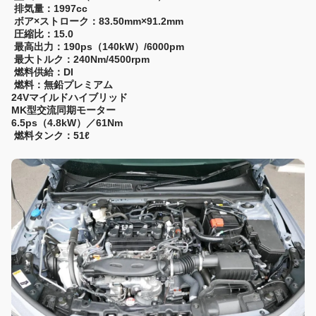
排気量：1997cc
ボア×ストローク：83.50mm×91.2mm
圧縮比：15.0
最高出力：190ps（140kW）/6000pm
最大トルク：240Nm/4500rpm
燃料供給：DI
燃料：無鉛プレミアム
24Vマイルドハイブリッド
MK型交流同期モーター
6.5ps（4.8kW）／61Nm
燃料タンク：51ℓ