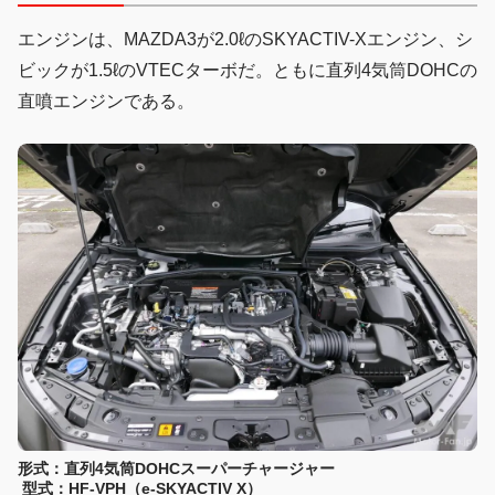
エンジンは、MAZDA3が2.0ℓのSKYACTIV-Xエンジン、シ
ビックが1.5ℓのVTECターボだ。ともに直列4気筒DOHCの
直噴エンジンである。
形式：直列4気筒DOHCスーパーチャージャー
型式：HF-VPH（e-SKYACTIV X）