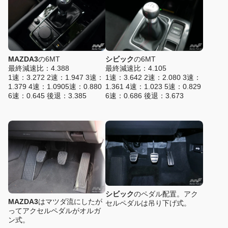
MAZDA3
の6MT
シビック
の6MT
最終減速比：4.388
最終減速比：4.105
1速：3.272 2速：1.947 3速：
1速：3.642 2速：2.080 3速：
1.379 4速：1.0905速：0.880
1.361 4速：1.023 5速：0.829
6速：0.645 後退：3.385
6速：0.686 後退：3.673
シビック
のペダル配置。アク
MAZDA3
はマツダ流にしたが
セルペダルは吊り下げ式。
ってアクセルペダルがオルガ
ン式。