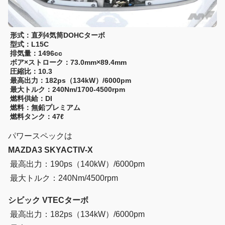
形式：直列4気筒DOHCターボ
型式：L15C
排気量：1496cc
ボア×ストローク：73.0mm×89.4mm
圧縮比：10.3
最高出力：182ps（134kW）/6000pm
最大トルク：240Nm/1700-4500rpm
燃料供給：DI
燃料：無鉛プレミアム
燃料タンク：47ℓ
パワースペックは
MAZDA3 SKYACTIV-X
最高出力：190ps（140kW）/6000pm
最大トルク：240Nm/4500rpm
シビック VTECターボ
最高出力：182ps（134kW）/6000pm