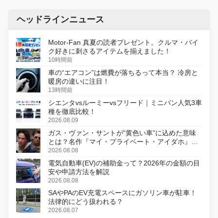
ヘッドラインニュース
Motor-Fan 真夏の読者プレゼント。クルマ・バイ
ク好きに刺さるアイテムを揃えました！
10時間前
車の“エアコン”は燃費が落ちるって本当？ 冷房と
暖房の違いに注目！
13時間前
シエンタvsルーミーvsフリード｜ミニバン人気3車
種を徹底比較！
2026.08.09
ガス・ヴァン・サントが“黄色い車”に込めた意味
とは？名作『マイ・プライベート・アイダホ』が
初のデジタルリマスター版で復活
2026.08.08
電気自動車(EV)の補助金って？2026年の金額の目
安や申請方法を解説
2026.08.08
SAやPAのEV充電スペースにガソリン車が駐車！
法律的にどう扱われる？
2026.08.07