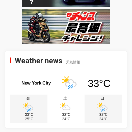
Weather news
天気情報
33°C
New York City
金
土
日
33°C
32°C
32°C
25°C
24°C
24°C