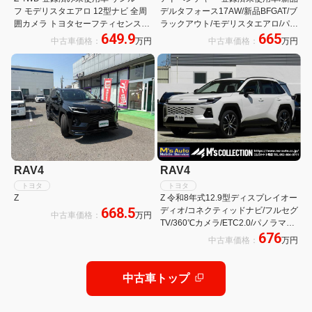
フ モデリスタエアロ 12型ナビ 全周
デルタフォース17AW/新品BFGAT/ブ
囲カメラ トヨタセーフティセンス
ラックアウト/モデリスタエアロ/パノ
649.9
665
BSM デジタルインナーミラー メモ
ラマムーンルーフ/全方位/ドラレ
中古車価格：
万円
中古車価格：
万円
リー付パワーシート パークアシスト
コ/ETC2.0/パワーバックドア/ITSコ
ETC2.0
ネクト/12.9インチナビ
RAV4
RAV4
トヨタ
トヨタ
Z
Z 令和8年式12.9型ディスプレイオー
668.5
ディオ/コネクティッドナビ/フルセグ
中古車価格：
万円
TV/360℃カメラ/ETC2.0/パノラマム
676
ーンルーフ/20インチホイール/スペ
中古車価格：
万円
アタイヤ/登録済未使用車
中古車トップ