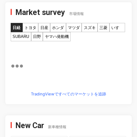
Market survey
市場情報
日経
トヨタ
日産
ホンダ
マツダ
スズキ
三菱
いすゞ
SUBARU
日野
ヤマハ発動機
TradingViewですべてのマーケットを追跡
New Car
新車種情報