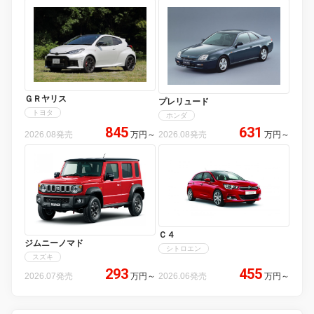
ＧＲヤリス
プレリュード
トヨタ
ホンダ
845
631
2026.08発売
万円
～
2026.08発売
万円
～
Ｃ４
ジムニーノマド
シトロエン
スズキ
293
455
2026.07発売
万円
～
2026.06発売
万円
～