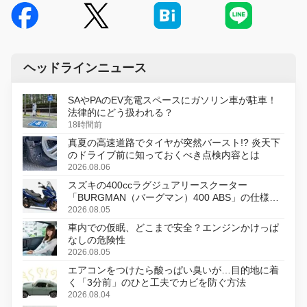
ヘッドラインニュース
SAやPAのEV充電スペースにガソリン車が駐車！
法律的にどう扱われる？
18時間前
真夏の高速道路でタイヤが突然バースト!? 炎天下
のドライブ前に知っておくべき点検内容とは
2026.08.06
スズキの400ccラグジュアリースクーター
「BURGMAN（バーグマン）400 ABS」の仕様を
変更し、8月18日に発売
2026.08.05
車内での仮眠、どこまで安全？エンジンかけっぱ
なしの危険性
2026.08.05
エアコンをつけたら酸っぱい臭いが…目的地に着
く「3分前」のひと工夫でカビを防ぐ方法
2026.08.04