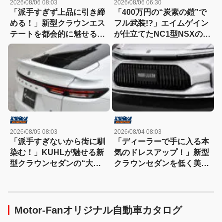
2026/08/06 08:03
2026/08/06 06:30
「派手すぎず上品に引き締
「400万円の“炭素の鎧”で
める！」新型クラウンエス
フル武装!?」エイムゲイン
テートを都会的に魅せる、
が仕立てたNC1型NSXの本
モデリスタのディーラーで
気
買える流麗スタイル
2026/08/05 08:03
2026/08/04 08:03
「派手すぎないから街に馴
「ディーラーで手に入る本
染む！」KUHLが魅せる新
気のドレスアップ！」新型
型クラウンセダンの“大人
クラウンセダンを低く美し
な”薄型フラップエアロ
く魅せるモデリスタの流儀
Motor-Fanオリジナル自動車カタログ