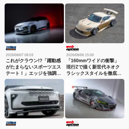
2026/08/07 08:03
2026/08/06 15:00
これがクラウン!?「躍動感
「160mmワイドの衝撃」
がたまらないスポーツエス
現行Zで描く新世代ネオク
テート！」エッジを強調し
ラシックスタイルを徹底解
たエアロに22インチホイー
剖！
ルで武装