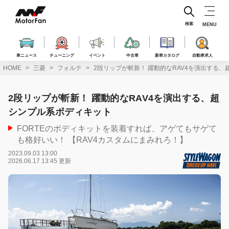
コ
ン
テ
検索
MENU
ン
ツ
へ
車ニュース
チューニング
イベント
中古車
新車カタログ
自動車求人
ス
HOME
三菱
フォルテ
2段リップが斬新！ 躍動的なRAV4を演出する
キ
ッ
プ
2段リップが斬新！ 躍動的なRAV4を演出する、超
シンプル系ボディキット
FORTEのボディキットを装着すれば、アゲてもサゲて
も格好いい！ 【RAV4カスタムにまみれろ！】
2023.09.03 13:00
2026.06.17 13:45 更新