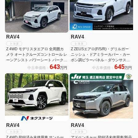
RAV4
RAV4
トヨタ
トヨタ
Z 4WD モデリスタエアロ 全周囲カ
Z ZEUSエアロ(F/S/R)・グリルガー
メラ オートクルーズコントロール レ
ニッシュ・ドアミラーカバー・カー
ーンアシスト パワーシート パークア
ボン調ピラーパネル・ダウンサス・
643
645
シスト 衝突被害軽減システム サンル
22インチAW・パノラマルーフ・ト
中古車価格：
万円
中古車価格：
万円
ーフ オートライト LEDヘッドランプ
ヨタチームメイト(アドバンスドドラ
電動リアゲート
イブ)・ITSコネクト
RAV4
RAV4
トヨタ
トヨタ
Z 4WD 登録済み未使用車 サンルー
アドベンチャー 登録済未使用車/新品