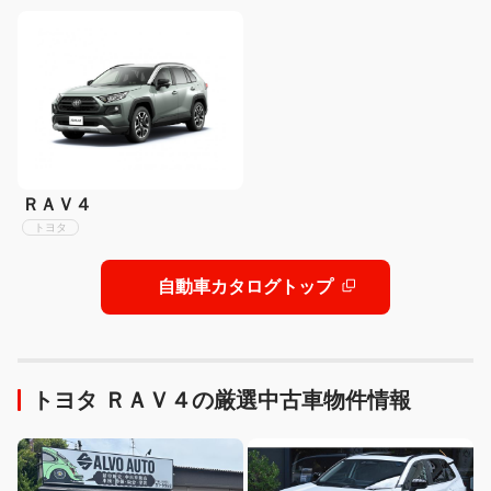
ＲＡＶ４
トヨタ
自動車カタログトップ
トヨタ ＲＡＶ４の厳選中古車物件情報