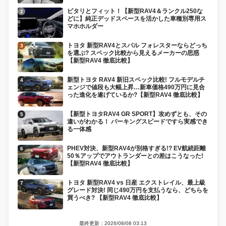
ピタリとフィット！【新型RAV4＆ランクル250な
どに】純正デッドスペースを活かした車種別専用ス
マホホルダー
トヨタ 新型RAV4とスバル フォレスターならどっち
を選ぶ? スペック比較から見えるメーカーの思惑
【新型RAV4 徹底比較】
新型トヨタ RAV4 新旧スペック比較! フルモデルチ
ェンジで値段も大幅上昇…新車価格490万円に見合
った進化を遂げているか?【新型RAV4 徹底比較】
【新型トヨタRAV4 GR SPORT】攻めずとも、その
違いがわかる！ パーキングスピードですら実感でき
る一体感
PHEV対決、新型RAV4が別格すぎる!? EV航続距離
50％アップでアウトランダーとの差はこうなった!
【新型RAV4 徹底比較】
トヨタ 新型RAV4 vs 日産 エクストレイル、最上級
グレード対決! 同じ490万円を支払うなら、どちらを
買うべき? 【新型RAV4 徹底比較】
最終更新：2026/08/08 03:13