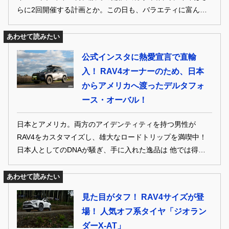
らに2回開催する計画とか。この日も、バラエティに富んだ
クルマが集まった！そんなファンイベントで気になるカスタ
ムカーをご紹介します
あわせて読みたい
公式インスタに熱愛宣言で直輸
入！ RAV4オーナーのため、日本
からアメリカへ渡ったデルタフォ
ース・オーバル！
日本とアメリカ。両方のアイデンティティを持つ男性が
RAV4をカスタマイズし、雄大なロードトリップを満喫中！
日本人としてのDNAが騒ぎ、手に入れた逸品は 他では得ら
れない優越感ももたらしたという 見よ、これぞ憧れの本物の
オーバーランドだ！
あわせて読みたい
見た目がタフ！ RAV4サイズが登
場！ 人気オフ系タイヤ「ジオラン
ダーX-AT」