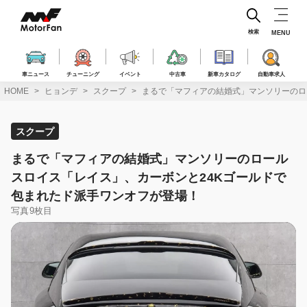
コ
ン
テ
検索
MENU
ン
ツ
へ
車ニュース
チューニング
イベント
中古車
新車カタログ
自動車求人
ス
HOME
ヒョンデ
スクープ
まるで「マフィアの結婚式」マンソリーのロ
キ
ッ
プ
スクープ
まるで「マフィアの結婚式」マンソリーのロール
スロイス「レイス」、カーボンと24Kゴールドで
包まれたド派手ワンオフが登場！
写真9枚目