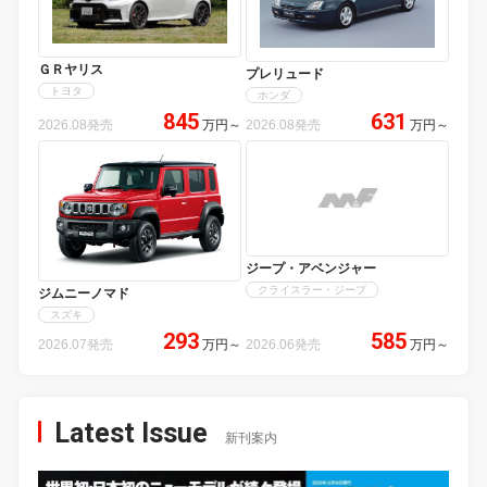
ＧＲヤリス
プレリュード
トヨタ
ホンダ
845
631
2026.08発売
万円
～
2026.08発売
万円
～
ジープ・アベンジャー
クライスラー・ジープ
ジムニーノマド
スズキ
293
585
2026.07発売
万円
～
2026.06発売
万円
～
Latest Issue
新刊案内