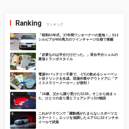
Ranking
ランキング
「昭和63年式、37年間ワンオーナーの意地！」S13
シルビアが400馬力のツインチャージ仕様で覚醒
「必要なのは半分だけだった。」荷台半分シェルの
最強トランポスタイル
電源やバッテリー不要で、-1℃の飲めるシャーベッ
ト状ドリンクを生成。現場作業やアウトドアに「ア
イススラリーメーカー」が便利！
「18歳、父から譲り受けたS130」そこから始まっ
た、ひとりの走り屋とフェアレディZの物語
これがクラウン!?「躍動感がたまらないスポーツエ
ステート！」エッジを強調したエアロに22インチホ
イールで武装