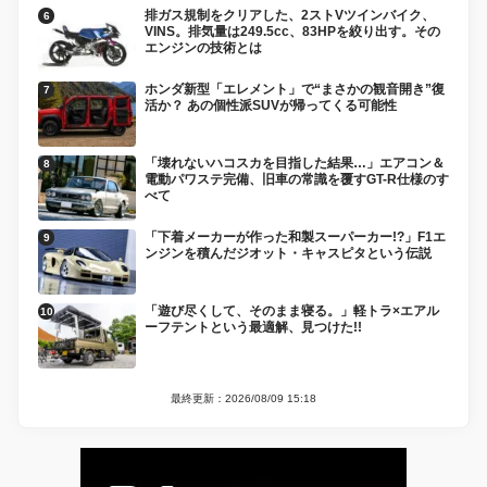
排ガス規制をクリアした、2ストVツインバイク、
VINS。排気量は249.5cc、83HPを絞り出す。その
エンジンの技術とは
ホンダ新型「エレメント」で“まさかの観音開き”復
活か？ あの個性派SUVが帰ってくる可能性
「壊れないハコスカを目指した結果…」エアコン＆
電動パワステ完備、旧車の常識を覆すGT-R仕様のす
べて
「下着メーカーが作った和製スーパーカー!?」F1エ
ンジンを積んだジオット・キャスピタという伝説
「遊び尽くして、そのまま寝る。」軽トラ×エアル
ーフテントという最適解、見つけた!!
最終更新：2026/08/09 15:18