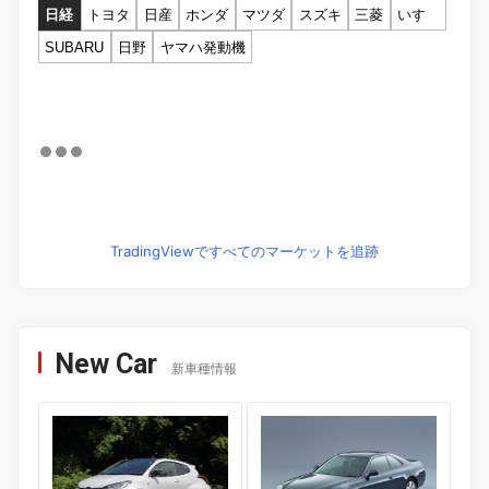
日経
トヨタ
日産
ホンダ
マツダ
スズキ
三菱
いすゞ
SUBARU
日野
ヤマハ発動機
TradingViewですべてのマーケットを追跡
New Car
新車種情報