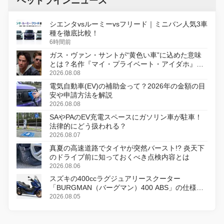
ヘッドラインニュース
シエンタvsルーミーvsフリード｜ミニバン人気3車
種を徹底比較！
6時間前
ガス・ヴァン・サントが“黄色い車”に込めた意味
とは？名作『マイ・プライベート・アイダホ』が
初のデジタルリマスター版で復活
2026.08.08
電気自動車(EV)の補助金って？2026年の金額の目
安や申請方法を解説
2026.08.08
SAやPAのEV充電スペースにガソリン車が駐車！
法律的にどう扱われる？
2026.08.07
真夏の高速道路でタイヤが突然バースト!? 炎天下
のドライブ前に知っておくべき点検内容とは
2026.08.06
スズキの400ccラグジュアリースクーター
「BURGMAN（バーグマン）400 ABS」の仕様を
変更し、8月18日に発売
2026.08.05