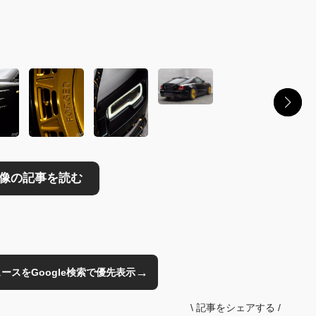
→
のニュースをGoogle検索で優先表示
\
記事をシェアする
/