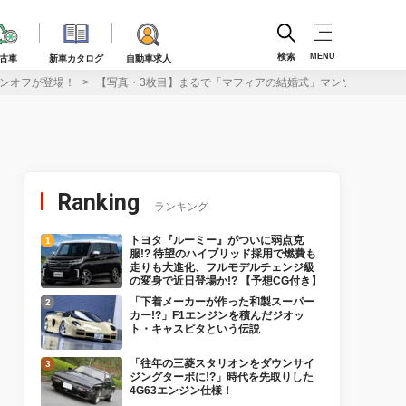
検索
MENU
古車
新車カタログ
自動車求人
ワンオフが登場！
【写真・3枚目】まるで「マフィアの結婚式」マンソリーのロー
Ranking
ランキング
トヨタ『ルーミー』がついに弱点克
服!? 待望のハイブリッド採用で燃費も
走りも大進化、フルモデルチェンジ級
の変身で近日登場か!? 【予想CG付き】
「下着メーカーが作った和製スーパー
カー!?」F1エンジンを積んだジオッ
ト・キャスピタという伝説
「往年の三菱スタリオンをダウンサイ
ジングターボに!?」時代を先取りした
4G63エンジン仕様！