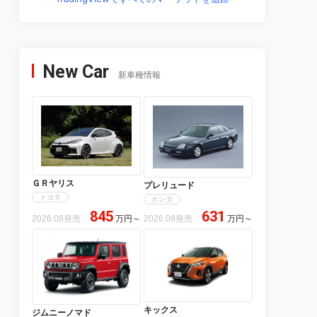
New Car
新車種情報
ＧＲヤリス
プレリュード
トヨタ
ホンダ
845
631
2026.08発売
万円
～
2026.08発売
万円
～
キックス
ジムニーノマド