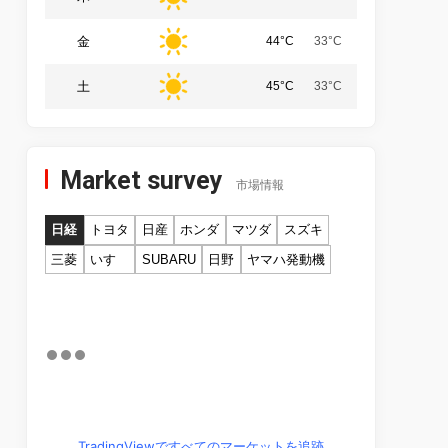
金
44°C
33°C
土
45°C
33°C
Market survey
市場情報
日経
トヨタ
日産
ホンダ
マツダ
スズキ
三菱
いすゞ
SUBARU
日野
ヤマハ発動機
TradingViewですべてのマーケットを追跡