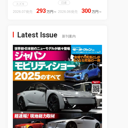
日産
スズキ
293
300
2026.07発売
万円
～
2026.06発売
万円
～
Latest Issue
新刊案内