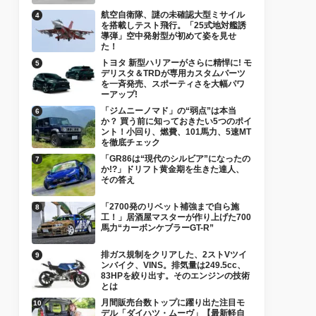
航空自衛隊、謎の未確認大型ミサイル
を搭載しテスト飛行。「25式地対艦誘
導弾」空中発射型が初めて姿を見せ
た！
トヨタ 新型ハリアーがさらに精悍に! モ
デリスタ＆TRDが専用カスタムパーツ
を一斉発売、スポーティさを大幅パワ
ーアップ!
「ジムニーノマド」の“弱点”は本当
か？ 買う前に知っておきたい5つのポイ
ント！小回り、燃費、101馬力、5速MT
を徹底チェック
「GR86は“現代のシルビア”になったの
か!?」ドリフト黄金期を生きた達人、
その答え
「2700発のリベット補強まで自ら施
工！」居酒屋マスターが作り上げた700
馬力“カーボンケブラーGT-R”
排ガス規制をクリアした、2ストVツイ
ンバイク、VINS。排気量は249.5cc、
83HPを絞り出す。そのエンジンの技術
とは
月間販売台数トップに躍り出た注目モ
デル「ダイハツ・ムーヴ」【最新軽自