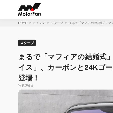
コ
ン
テ
ン
ツ
HOME
ヒョンデ
スクープ
まるで「マフィアの結婚式」マ
へ
ス
キ
ッ
スクープ
プ
まるで「マフィアの結婚式
イス」、カーボンと24Kゴ
登場！
写真3枚目