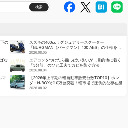
検索
天下の
スズキの400ccラグジュアリースクーター
「BURGMAN（バーグマン）400 ABS」の仕様を変
更し、8月18日に発売
2026.08.05
ぱな
エアコンをつけたら酸っぱい臭いが…目的地に着く
「3分前」のひと工夫でカビを防ぐ方法
2026.08.04
ルマ
【2026年上半期の軽自動車販売台数TOP10】ホン
ダ・N-BOXが10万台突破！軽市場で圧倒的な存在感
2026.08.02