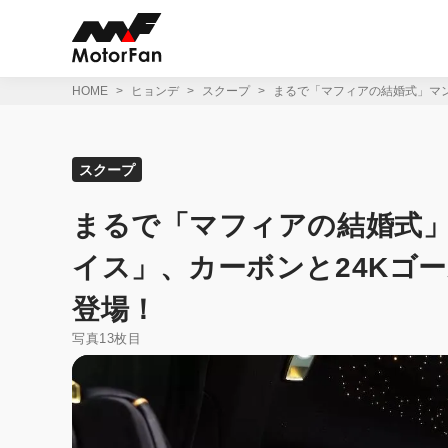
コ
ン
テ
ン
ツ
HOME
ヒョンデ
スクープ
まるで「マフィアの結婚式」マ
へ
ス
キ
ッ
スクープ
プ
まるで「マフィアの結婚式
イス」、カーボンと24Kゴ
登場！
写真13枚目