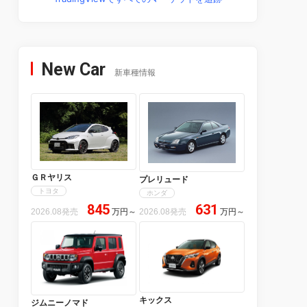
New Car
新車種情報
ＧＲヤリス
プレリュード
トヨタ
ホンダ
845
631
2026.08発売
万円
～
2026.08発売
万円
～
キックス
ジムニーノマド