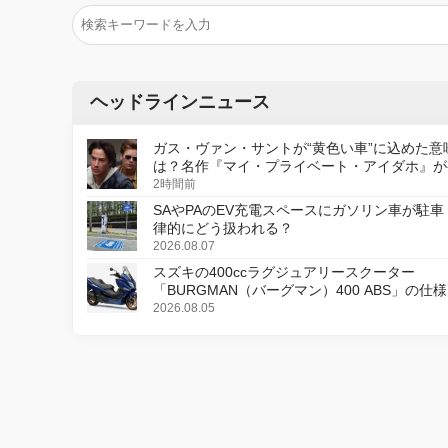
ヘッドラインニュース
ガス・ヴァン・サントが“黄色い車”に込めた意
は？名作『マイ・プライベート・アイダホ』が
デジタルリマスター版で復活
2時間前
SAやPAのEV充電スペースにガソリン車が駐車
律的にどう扱われる？
2026.08.07
スズキの400ccラグジュアリースクーター
「BURGMAN（バーグマン）400 ABS」の仕
更し、8月18日に発売
2026.08.05