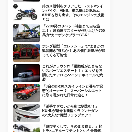
排ガス規制をクリアした、2ストVツイ
ンバイク、VINS。排気量は249.5cc、
83HPを絞り出す。そのエンジンの技術
とは
「2700発のリベット補強まで自ら施
工！」居酒屋マスターが作り上げた700
馬力“カーボンケブラーGT-R”
ホンダ新型「エレメント」で“まさかの
観音開き”復活か？ あの個性派SUVが帰
ってくる可能性
これがクラウン!?「躍動感がたまらな
いスポーツエステート！」エッジを強
調したエアロに22インチホイールで武
装
「3台のDR30スカイラインと暮らす変
態的オーナー!?」スーパーシルエット
に取り憑かれた日常に迫る！
「派手すぎないから街に馴染む！」
KUHLが魅せる新型クラウンセダン
の“大人な”薄型フラップエアロ
「遊び尽くして、そのまま寝る。」軽
トラ×エアルーフテントという最適解、