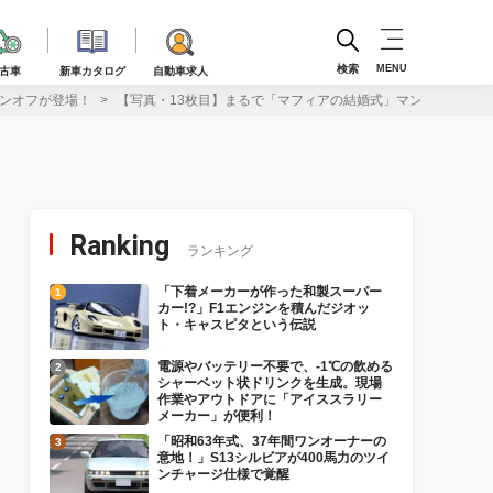
検索
MENU
古車
新車カタログ
自動車求人
ワンオフが登場！
【写真・13枚目】まるで「マフィアの結婚式」マンソリーのロ
Ranking
ランキング
「下着メーカーが作った和製スーパー
カー!?」F1エンジンを積んだジオッ
ト・キャスピタという伝説
電源やバッテリー不要で、-1℃の飲める
シャーベット状ドリンクを生成。現場
作業やアウトドアに「アイススラリー
メーカー」が便利！
「昭和63年式、37年間ワンオーナーの
意地！」S13シルビアが400馬力のツイ
ンチャージ仕様で覚醒