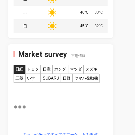
土
46°C
33°C
日
45°C
32°C
Market survey
市場情報
日経
トヨタ
日産
ホンダ
マツダ
スズキ
三菱
いすゞ
SUBARU
日野
ヤマハ発動機
TradingViewですべてのマーケットを追跡