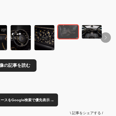
→
のニュースをGoogle検索で優先表示
\
記事をシェアする
/