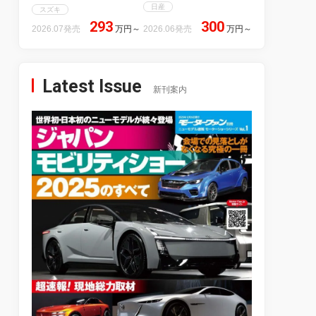
日産
スズキ
293
300
2026.07発売
万円
～
2026.06発売
万円
～
Latest Issue
新刊案内