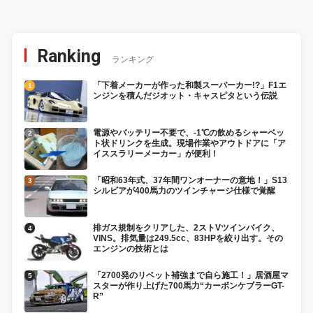
Ranking
ランキング
「下着メーカーが作った和製スーパーカー!?」F1エ
ンジンを積んだジオット・キャスピタという伝説
電源やバッテリー不要で、-1℃の飲めるシャーベッ
ト状ドリンクを生成。現場作業やアウトドアに「ア
イススラリーメーカー」が便利！
「昭和63年式、37年間ワンオーナーの意地！」S13
シルビアが400馬力のツインチャージ仕様で覚醒
排ガス規制をクリアした、2ストVツインバイク、
VINS。排気量は249.5cc、83HPを絞り出す。その
エンジンの技術とは
「2700発のリベット補強まで自ら施工！」居酒屋マ
スターが作り上げた700馬力“カーボンケブラーGT-
R”