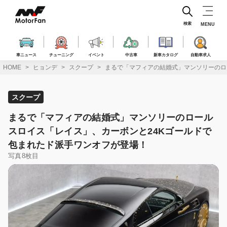
コ
ン
テ
検索
MENU
ン
ツ
へ
車ニュース
チューニング
イベント
中古車
新車カタログ
自動車求人
ス
HOME
ヒョンデ
スクープ
まるで「マフィアの結婚式」マンソリーのロ
キ
ッ
プ
スクープ
まるで「マフィアの結婚式」マンソリーのロール
スロイス「レイス」、カーボンと24Kゴールドで
包まれたド派手ワンオフが登場！
写真8枚目