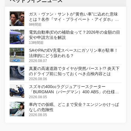
ヘッドラインニュース
ガス・ヴァン・サントが“黄色い車”に込めた意味
とは？名作『マイ・プライベート・アイダホ』が
初のデジタルリマスター版で復活
9時間前
電気自動車(EV)の補助金って？2026年の金額の目
安や申請方法を解説
13時間前
SAやPAのEV充電スペースにガソリン車が駐車！
法律的にどう扱われる？
2026.08.07
真夏の高速道路でタイヤが突然バースト!? 炎天下
のドライブ前に知っておくべき点検内容とは
2026.08.06
スズキの400ccラグジュアリースクーター
「BURGMAN（バーグマン）400 ABS」の仕様を
変更し、8月18日に発売
2026.08.05
車内での仮眠、どこまで安全？エンジンかけっぱ
なしの危険性
2026.08.05