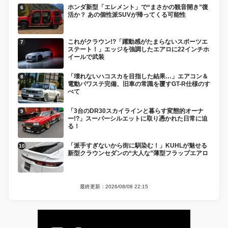
ホンダ新型「エレメント」で“まさかの観音開き”復
活か？ あの個性派SUVが帰ってくる可能性
これがクラウン!?「躍動感がたまらないスポーツエ
ステート！」エッジを強調したエアロに22インチホ
イールで武装
「壊れないハコスカを目指した結果…」エアコン＆
電動パワステ完備、旧車の常識を覆すGT-R仕様のす
べて
「3台のDR30スカイラインと暮らす変態的オーナ
ー!?」スーパーシルエットに取り憑かれた日常に迫
る！
「派手すぎないから街に馴染む！」KUHLが魅せる
新型クラウンセダンの“大人な”薄型フラップエアロ
最終更新：2026/08/08 22:15