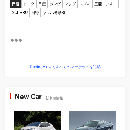
日経
トヨタ
日産
ホンダ
マツダ
スズキ
三菱
いすゞ
SUBARU
日野
ヤマハ発動機
TradingViewですべてのマーケットを追跡
New Car
新車種情報