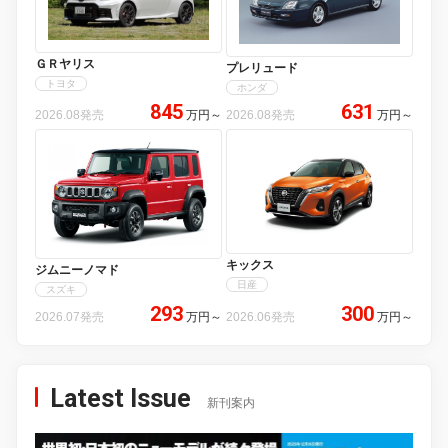
ＧＲヤリス
プレリュード
トヨタ
ホンダ
845
631
2026.08発売
万円
～
2026.08発売
万円
～
キックス
ジムニーノマド
日産
スズキ
293
300
2026.07発売
万円
～
2026.06発売
万円
～
Latest Issue
新刊案内