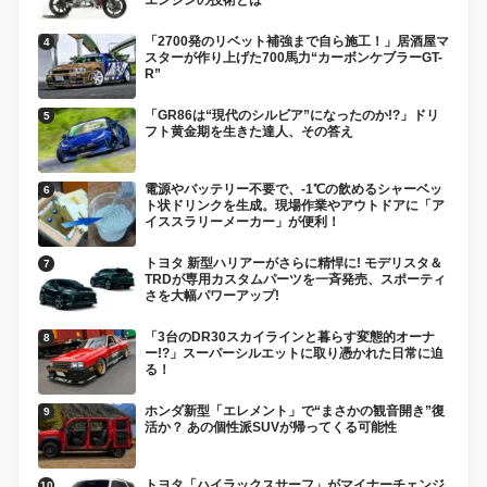
「2700発のリベット補強まで自ら施工！」居酒屋マ
スターが作り上げた700馬力“カーボンケブラーGT-
R”
「GR86は“現代のシルビア”になったのか!?」ドリ
フト黄金期を生きた達人、その答え
電源やバッテリー不要で、-1℃の飲めるシャーベッ
ト状ドリンクを生成。現場作業やアウトドアに「ア
イススラリーメーカー」が便利！
トヨタ 新型ハリアーがさらに精悍に! モデリスタ＆
TRDが専用カスタムパーツを一斉発売、スポーティ
さを大幅パワーアップ!
「3台のDR30スカイラインと暮らす変態的オーナ
ー!?」スーパーシルエットに取り憑かれた日常に迫
る！
ホンダ新型「エレメント」で“まさかの観音開き”復
活か？ あの個性派SUVが帰ってくる可能性
トヨタ「ハイラックスサーフ」がマイナーチェンジ