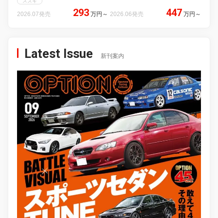
スズキ
293
447
2026.07発売
万円
～
2026.06発売
万円
～
Latest Issue
新刊案内