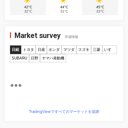
42°C
44°C
45°C
32°C
31°C
33°C
Market survey
市場情報
日経
トヨタ
日産
ホンダ
マツダ
スズキ
三菱
いすゞ
SUBARU
日野
ヤマハ発動機
TradingViewですべてのマーケットを追跡