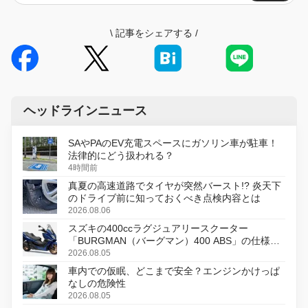
\
記事をシェアする
/
ヘッドラインニュース
SAやPAのEV充電スペースにガソリン車が駐車！
法律的にどう扱われる？
4時間前
真夏の高速道路でタイヤが突然バースト!? 炎天下
のドライブ前に知っておくべき点検内容とは
2026.08.06
スズキの400ccラグジュアリースクーター
「BURGMAN（バーグマン）400 ABS」の仕様を
変更し、8月18日に発売
2026.08.05
車内での仮眠、どこまで安全？エンジンかけっぱ
なしの危険性
2026.08.05