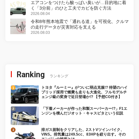
エアコンをつけたら酸っぱい臭いが…目的地に着
く「3分前」のひと工夫でカビを防ぐ方法
2026.08.04
令和8年熊本地震で「通れる道」を可視化、クルマ
の走行データが災害対応を支える
2026.08.03
Ranking
ランキング
トヨタ『ルーミー』がついに弱点克服!? 待望のハイ
ブリッド採用で燃費も走りも大進化、フルモデルチ
ェンジ級の変身で近日登場か!? 【予想CG付き】
「下着メーカーが作った和製スーパーカー!?」F1エ
ンジンを積んだジオット・キャスピタという伝説
排ガス規制をクリアした、2ストVツインバイク、
VINS。排気量は249.5cc、83HPを絞り出す。その
エンジンの技術とは