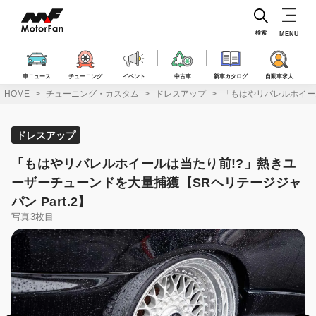
コ
ン
テ
検索
MENU
ン
ツ
へ
車ニュース
チューニング
イベント
中古車
新車カタログ
自動車求人
ス
HOME
チューニング・カスタム
ドレスアップ
「もはやリバレルホイール
キ
ッ
プ
ドレスアップ
「もはやリバレルホイールは当たり前!?」熱きユ
ーザーチューンドを大量捕獲【SRヘリテージジャ
パン Part.2】
写真3枚目