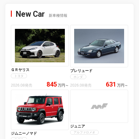
New Car
新車種情報
ＧＲヤリス
プレリュード
トヨタ
ホンダ
845
631
2026.08発売
万円
～
2026.08発売
万円
～
ジュニア
アルファロメオ
ジムニーノマド