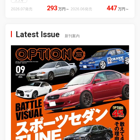
スズキ
293
447
2026.07発売
万円
～
2026.06発売
万円
～
Latest Issue
新刊案内