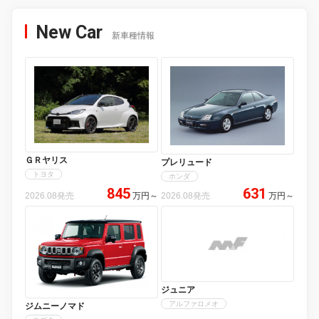
New Car
新車種情報
ＧＲヤリス
プレリュード
トヨタ
ホンダ
845
631
2026.08発売
万円
～
2026.08発売
万円
～
ジュニア
アルファロメオ
ジムニーノマド