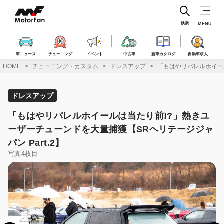
コ
ン
テ
検索
MENU
ン
ツ
へ
車ニュース
チューニング
イベント
中古車
新車カタログ
自動車求人
ス
HOME
チューニング・カスタム
ドレスアップ
「もはやリバレルホイール
キ
ッ
プ
ドレスアップ
「もはやリバレルホイールは当たり前!?」熱きユ
ーザーチューンドを大量捕獲【SRヘリテージジャ
パン Part.2】
写真4枚目