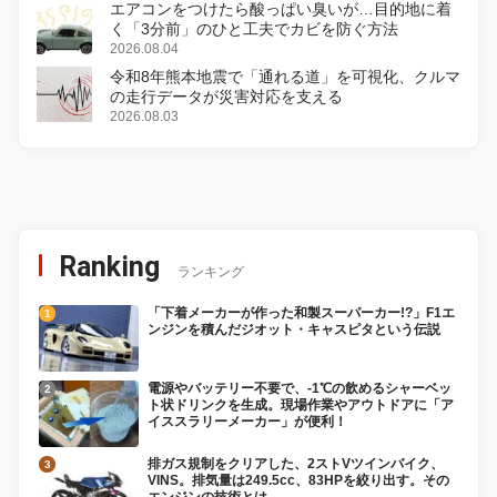
エアコンをつけたら酸っぱい臭いが…目的地に着
く「3分前」のひと工夫でカビを防ぐ方法
2026.08.04
令和8年熊本地震で「通れる道」を可視化、クルマ
の走行データが災害対応を支える
2026.08.03
Ranking
ランキング
「下着メーカーが作った和製スーパーカー!?」F1エ
ンジンを積んだジオット・キャスピタという伝説
電源やバッテリー不要で、-1℃の飲めるシャーベッ
ト状ドリンクを生成。現場作業やアウトドアに「ア
イススラリーメーカー」が便利！
排ガス規制をクリアした、2ストVツインバイク、
VINS。排気量は249.5cc、83HPを絞り出す。その
エンジンの技術とは