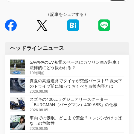
\
記事をシェアする
/
ヘッドラインニュース
SAやPAのEV充電スペースにガソリン車が駐車！
法律的にどう扱われる？
19時間前
真夏の高速道路でタイヤが突然バースト!? 炎天下
のドライブ前に知っておくべき点検内容とは
2026.08.06
スズキの400ccラグジュアリースクーター
「BURGMAN（バーグマン）400 ABS」の仕様を
変更し、8月18日に発売
2026.08.05
車内での仮眠、どこまで安全？エンジンかけっぱ
なしの危険性
2026.08.05