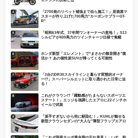
「2700発のリベット補強まで自ら施工！」居酒屋マ
スターが作り上げた700馬力“カーボンケブラーGT-
R”
「昭和63年式、37年間ワンオーナーの意地！」S13
シルビアが400馬力のツインチャージ仕様で覚醒
ホンダ新型「エレメント」で“まさかの観音開き”復
活か？ あの個性派SUVが帰ってくる可能性
「3台のDR30スカイラインと暮らす変態的オーナ
ー!?」スーパーシルエットに取り憑かれた日常に迫
る！
これがクラウン!?「躍動感がたまらないスポーツエ
ステート！」エッジを強調したエアロに22インチホ
イールで武装
「派手すぎないから街に馴染む！」KUHLが魅せる
新型クラウンセダンの“大人な”薄型フラップエアロ
「これぞ国産ターボ黄金期の忘れ形見！」いすゞ初