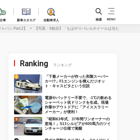
検索
MENU
古車
新車カタログ
自動車求人
ン Part.2】
【写真・8枚目】「もはやリバレルホイールは当たり前!?」熱きユ
Ranking
ランキング
「下着メーカーが作った和製スーパー
カー!?」F1エンジンを積んだジオッ
ト・キャスピタという伝説
電源やバッテリー不要で、-1℃の飲める
シャーベット状ドリンクを生成。現場
作業やアウトドアに「アイススラリー
メーカー」が便利！
「昭和63年式、37年間ワンオーナーの
意地！」S13シルビアが400馬力のツイ
ンチャージ仕様で覚醒