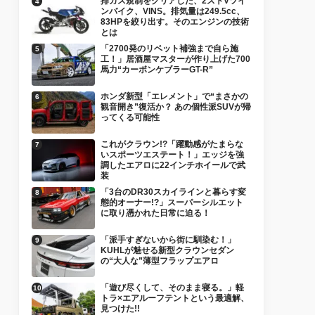
排ガス規制をクリアした、2ストVツイ
ンバイク、VINS。排気量は249.5cc、
83HPを絞り出す。そのエンジンの技術
とは
「2700発のリベット補強まで自ら施
工！」居酒屋マスターが作り上げた700
馬力“カーボンケブラーGT-R”
ホンダ新型「エレメント」で“まさかの
観音開き”復活か？ あの個性派SUVが帰
ってくる可能性
これがクラウン!?「躍動感がたまらな
いスポーツエステート！」エッジを強
調したエアロに22インチホイールで武
装
「3台のDR30スカイラインと暮らす変
態的オーナー!?」スーパーシルエット
に取り憑かれた日常に迫る！
「派手すぎないから街に馴染む！」
KUHLが魅せる新型クラウンセダン
の“大人な”薄型フラップエアロ
「遊び尽くして、そのまま寝る。」軽
トラ×エアルーフテントという最適解、
見つけた!!