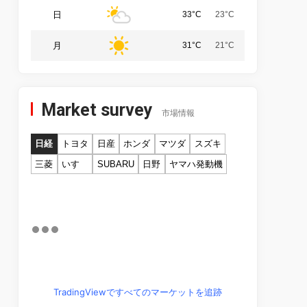
日
33°C
23°C
月
31°C
21°C
Market survey
市場情報
日経
トヨタ
日産
ホンダ
マツダ
スズキ
三菱
いすゞ
SUBARU
日野
ヤマハ発動機
TradingViewですべてのマーケットを追跡