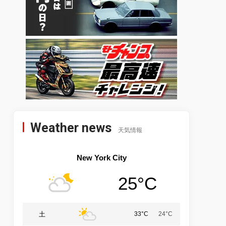
Weather news
天気情報
New York City
25°C
土
33°C
24°C