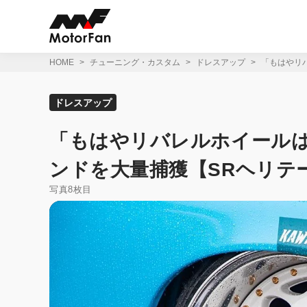
コ
ン
テ
ン
ツ
HOME
チューニング・カスタム
ドレスアップ
「もはやリバ
へ
ス
キ
ドレスアップ
ッ
プ
「もはやリバレルホイールは
ンドを大量捕獲【SRヘリテージ
写真8枚目