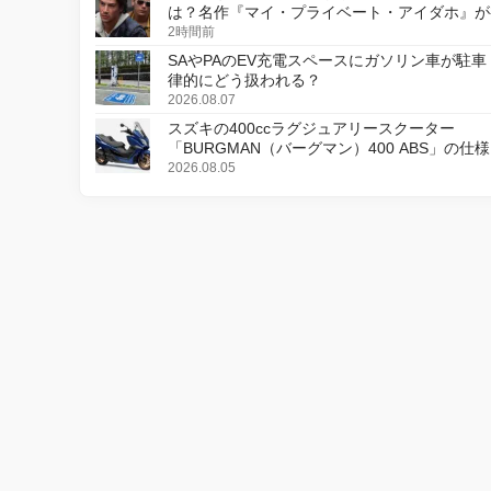
は？名作『マイ・プライベート・アイダホ』が
デジタルリマスター版で復活
2時間前
SAやPAのEV充電スペースにガソリン車が駐車
律的にどう扱われる？
2026.08.07
スズキの400ccラグジュアリースクーター
「BURGMAN（バーグマン）400 ABS」の仕
更し、8月18日に発売
2026.08.05