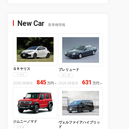
New Car
新車種情報
ＧＲヤリス
プレリュード
トヨタ
ホンダ
845
631
2026.08発売
万円
～
2026.08発売
万円
～
ジムニーノマド
ヴェルファイアハイブリッ
ド
スズキ