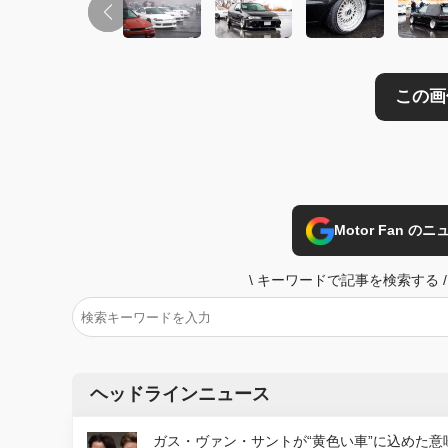
Motor Fan 
\
キーワードで記事を検索する
/
ヘッドラインニュース
ガス・ヴァン・サントが“黄色い車”に込めた意