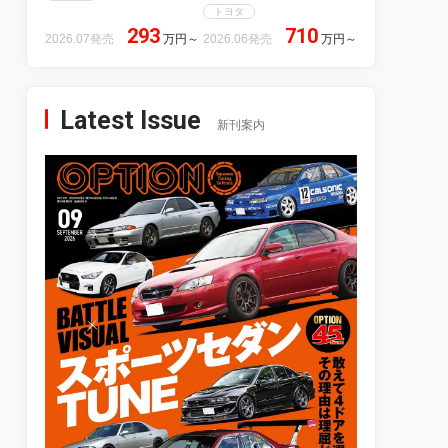
トヨタ
293
710
2026.07発売
万円
～
2026.06発売
万円
～
Latest Issue
新刊案内