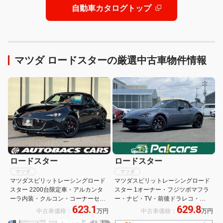
自動車カタログトップ
マツダ ロードスターの厳選中古車物件情報
ロードスター
ロードスター
マツダ
マツダ
マツダスピリットレーシングロード
マツダスピリットレーシングロード
スター 2200台限定車・アルカンタ
スター 1オーナー・フジツボマフラ
ーラ内装・クルコン・コーナーセン
ー・ナビ・TV・前後ドラレコ・
623.1
629.8
サー・ETC・ドラレコ・シートヒー
ETC・バックカメラ・親水ブルーミ
中古車価格：
万円
中古車価格：
万円
ター・純正オーディオモニター・フ
ラー・BOSE・RECAROシート・