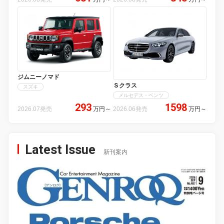
ジムニーノマド
Ｓクラス
スズキ
メルセデス・ベンツ
293
1598
2026.07発売
万円
～
2026.06発売
万円
～
Latest Issue
新刊案内