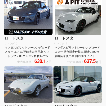
ルセグ・アップルカープレイ・純正
RAYSホイール・Bremboキャリパ
オプションフジツボ匠マフラー
ー・専用フロアマット・保証継承
ロードスター
ロードスター
マツダ
マツダ
マツダスピリットレーシングロード
マツダスピリットレーシングロード
スター エアロ/登録済未使用車 ソフ
スター 特別限定仕様車 限定2200台
トトップ 2.0Lエンジン搭載 RAYS社
届出済未使用車 国内仕様ソフトトッ
630.1
637.5
鍛造アルミホイール 運転席・助手席
プモデル初2Lエンジン レーダークル
中古車価格：
万円
中古車価格：
万円
シートヒーター 8.8インチディスプ
ーズコントロール 8.8インチディス
レイ AppleCarPlay/AndroidAuto
プレイ ハーフレザーシート 前後セン
サー LEDヘッドライト