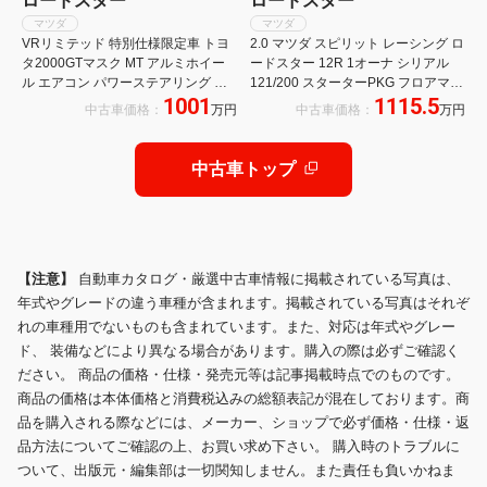
ロードスター
ロードスター
マツダ
マツダ
VRリミテッド 特別仕様限定車 トヨ
2.0 マツダ スピリット レーシング ロ
タ2000GTマスク MT アルミホイー
ードスター 12R 1オーナ シリアル
ル エアコン パワーステアリング パ
121/200 スターターPKG フロアマッ
1001
1115.5
ワーウィンドウ
ト ドラレコ スマートキー 保証書
中古車価格：
万円
中古車価格：
万円
RECARO製フルバケットシート
RAYS製17インチAW マツダコネク
ト 8.8インチディスプレイ
中古車トップ
【注意】
自動車カタログ・厳選中古車情報に掲載されている写真は、
年式やグレードの違う車種が含まれます。掲載されている写真はそれぞ
れの車種用でないものも含まれています。また、対応は年式やグレー
ド、 装備などにより異なる場合があります。購入の際は必ずご確認く
ださい。 商品の価格・仕様・発売元等は記事掲載時点でのものです。
商品の価格は本体価格と消費税込みの総額表記が混在しております。商
品を購入される際などには、メーカー、ショップで必ず価格・仕様・返
品方法についてご確認の上、お買い求め下さい。 購入時のトラブルに
ついて、出版元・編集部は一切関知しません。また責任も負いかねま