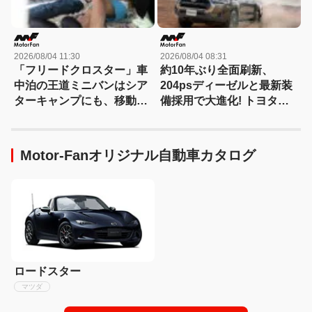
2026/08/04 11:30
2026/08/04 08:31
「フリードクロスター」車
約10年ぶり全面刷新、
中泊の王道ミニバンはシア
204psディーゼルと最新装
ターキャンプにも、移動オ
備採用で大進化! トヨタ新
フィスにも対応する
型『ハイラックス』を旧型
【Hondaキャンプ】
と徹底比較! 【新型ハイラ
ックス 徹底比較】
Motor-Fanオリジナル自動車カタログ
ロードスター
マツダ