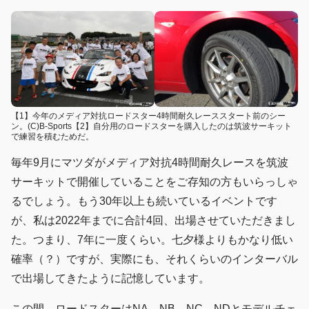
【1】今年のメディア対抗ロードスター4時間耐久レーススタート前のシー
ン。(C)B-Sports【2】自分用のロードスターを購入したのは筑波サーキット
で練習を積むためだ。
毎年9月にマツダがメディア対抗4時間耐久レースを筑波
サーキットで開催していることをご存知の方もいらっしゃ
るでしょう。もう30年以上も続いているイベントです
が、私は2022年までに合計4回、出場させていただきまし
た。つまり、7年に一度くらい。七夕様よりもかなり低い
確率（？）ですが、実際にも、それくらいのインターバル
で出場してきたように記憶しています。
この間、ロードスターはNA、NB、NC、NDとモデルチェ