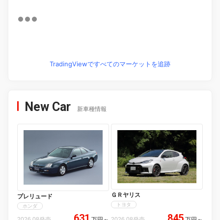
TradingViewですべてのマーケットを追跡
New Car
新車種情報
ＧＲヤリス
プレリュード
トヨタ
ホンダ
631
845
2026.08発売
万円
～
2026.08発売
万円
～