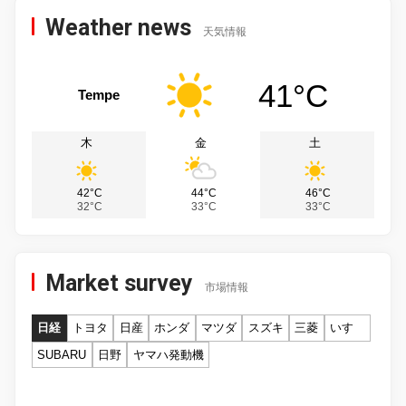
Weather news
天気情報
41°C
Tempe
木
金
土
42°C
44°C
46°C
32°C
33°C
33°C
Market survey
市場情報
日経
トヨタ
日産
ホンダ
マツダ
スズキ
三菱
いすゞ
SUBARU
日野
ヤマハ発動機