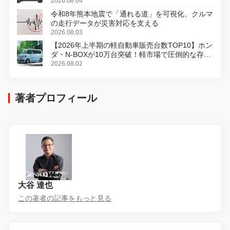
2026.08.04
令和8年熊本地震で「通れる道」を可視化、クルマ
の走行データが災害対応を支える
2026.08.03
【2026年上半期の軽自動車販売台数TOP10】ホン
ダ・N-BOXが10万台突破！軽市場で圧倒的な存在
感
2026.08.02
著者プロフィール
大谷 達也
この著者の記事をもっと見る