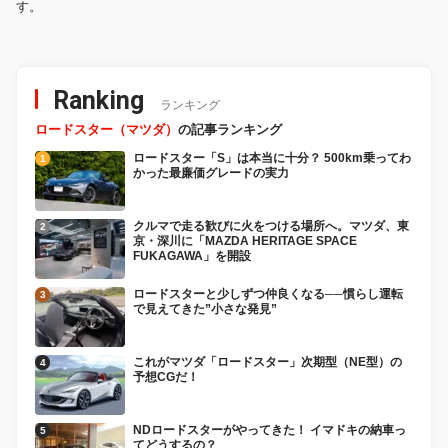
す。
Ranking
ランキング
ロードスター（マツダ）
の記事ランキング
ロードスター「S」は本当に十分？ 500km乗ってわ
かった最廉価グレードの実力
クルマで走る歓びに火をつける場所へ。マツダ、東
京・深川に「MAZDA HERITAGE SPACE
FUKAGAWA」を開設
ロードスターと少しずつ仲良くなる──慣らし運転
で見えてきた”小さな発見”
これがマツダ「ロードスター」次期型（NE型）の
予想CGだ！
NDロードスターがやってきた！ イマドキの納車っ
てどうするの？