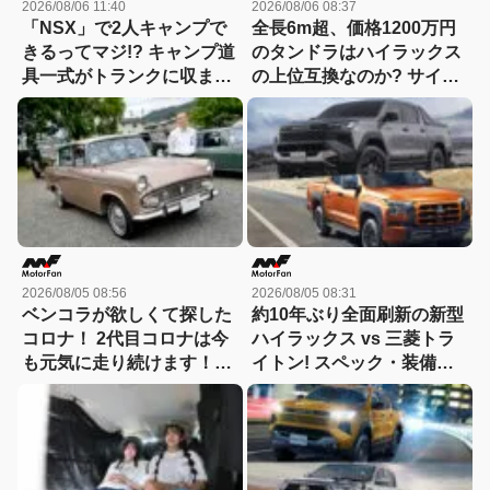
2026/08/06 11:40
2026/08/06 08:37
「NSX」で2人キャンプで
全長6m超、価格1200万円
きるってマジ!? キャンプ道
のタンドラはハイラックス
具一式がトランクに収まっ
の上位互換なのか? サイ
た！「シビックRS」なら
ズ・装備・走り・価格を徹
車中泊もできる【Hondaキ
底比較して分かった決定的
ャンプ】
な違い 【新型ハイラックス
徹底比較】
2026/08/05 08:56
2026/08/05 08:31
ベンコラが欲しくて探した
約10年ぶり全面刷新の新型
コロナ！ 2代目コロナは今
ハイラックス vs 三菱トラ
も元気に走り続けます！
イトン! スペック・装備・
【花見の里で感謝の集いや
価格を比較、勝った点/惜し
ります！】
い点を徹底検証! 【新型ハ
イラックス 徹底比較】