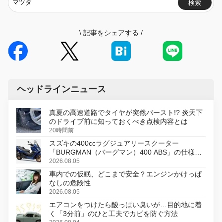
検索
\
記事をシェアする
/
ヘッドラインニュース
真夏の高速道路でタイヤが突然バースト!? 炎天下
のドライブ前に知っておくべき点検内容とは
20時間前
スズキの400ccラグジュアリースクーター
「BURGMAN（バーグマン）400 ABS」の仕様を
変更し、8月18日に発売
2026.08.05
車内での仮眠、どこまで安全？エンジンかけっぱ
なしの危険性
2026.08.05
エアコンをつけたら酸っぱい臭いが…目的地に着
く「3分前」のひと工夫でカビを防ぐ方法