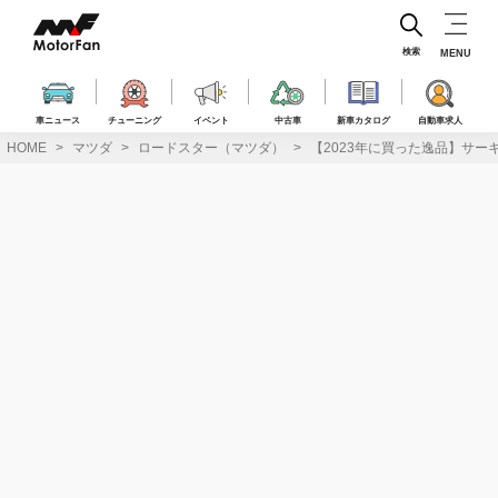
コ
ン
テ
検索
MENU
ン
ツ
へ
車ニュース
チューニング
イベント
中古車
新車カタログ
自動車求人
ス
HOME
マツダ
ロードスター（マツダ）
【2023年に買った逸品】サ
キ
ッ
プ