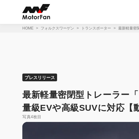
コ
ン
テ
ン
ツ
HOME
フォルクスワーゲン
トランスポーター
最新軽量密
へ
ス
キ
ッ
プ
プレスリリース
最新軽量密閉型トレーラー「
量級EVや高級SUVに対応【
写真4枚目