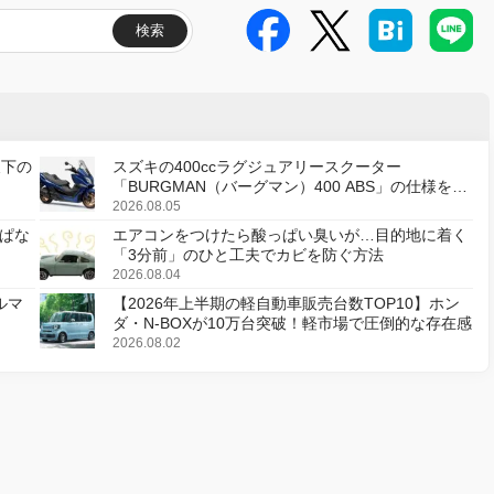
検索
天下の
スズキの400ccラグジュアリースクーター
「BURGMAN（バーグマン）400 ABS」の仕様を変
更し、8月18日に発売
2026.08.05
ぱな
エアコンをつけたら酸っぱい臭いが…目的地に着く
「3分前」のひと工夫でカビを防ぐ方法
2026.08.04
ルマ
【2026年上半期の軽自動車販売台数TOP10】ホン
ダ・N-BOXが10万台突破！軽市場で圧倒的な存在感
2026.08.02