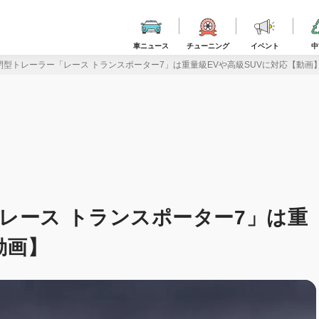
車ニュース
チューニング
イベント
中
閉型トレーラー「レース トランスポーター7」は重量級EVや高級SUVに対応【動画
レース トランスポーター7」は重
動画】