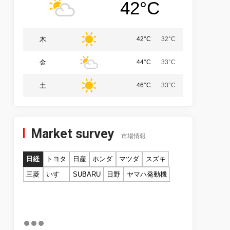
42°C
木
42°C
32°C
金
44°C
33°C
土
46°C
33°C
Market survey
市場情報
日経
トヨタ
日産
ホンダ
マツダ
スズキ
三菱
いすゞ
SUBARU
日野
ヤマハ発動機