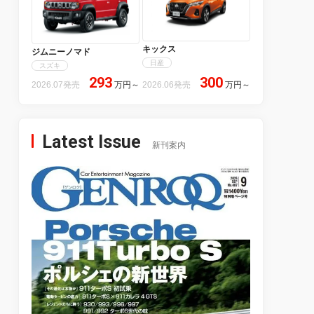
キックス
ジムニーノマド
日産
スズキ
293
300
2026.07発売
万円
～
2026.06発売
万円
～
Latest Issue
新刊案内