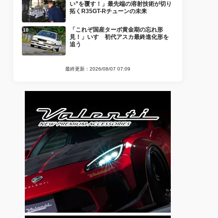
い”を覆す！」最先端の溶射技術が切り
拓くR35GT-Rチューンの未来
「これぞ国産ターボ黄金期の忘れ形
見！」いすゞ初代アスカ最終進化形を
追う
最終更新：2026/08/07 07:09