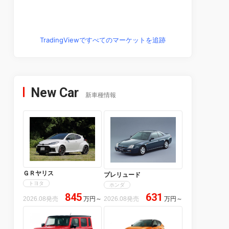
TradingViewですべてのマーケットを追跡
New Car
新車種情報
ＧＲヤリス
プレリュード
トヨタ
ホンダ
845
631
2026.08発売
万円
～
2026.08発売
万円
～