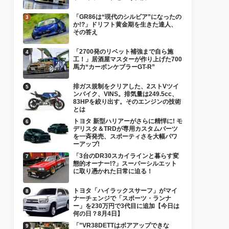
「GR86は“現代のシルビア”になったの
か!?」ドリフト黄金期を生きた達人、
その答え
「2700発のリベット補強まで自ら施
工！」居酒屋マスターが作り上げた700
馬力“カーボンケブラーGT-R”
排ガス規制をクリアした、2ストVツイ
ンバイク、VINS。排気量は249.5cc、
83HPを絞り出す。そのエンジンの技術
とは
トヨタ 新型ハリアーがさらに精悍に! モ
デリスタ＆TRDが専用カスタムパーツ
を一斉発売、スポーティさを大幅パワ
ーアップ!
「3台のDR30スカイラインと暮らす変
態的オーナー!?」スーパーシルエット
に取り憑かれた日常に迫る！
トヨタ「ハイラックスサーフ」がマイ
ナーチェンジで「スポーツ・ランナ
ー」を230万円で3代目に追加【今日は
何の日？8月4日】
「”VR38DETTはボアアップできな