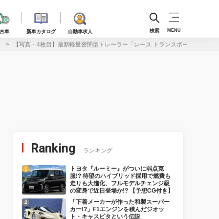
検索
MENU
古車
新車カタログ
自動車求人
】
【写真・4枚目】最新軽量密閉型トレーラー「レース トランスポーター7」は重
Ranking
ランキング
トヨタ『ルーミー』がついに弱点克
服!? 待望のハイブリッド採用で燃費も
走りも大進化、フルモデルチェンジ級
の変身で近日登場か!? 【予想CG付き】
「下着メーカーが作った和製スーパー
カー!?」F1エンジンを積んだジオッ
ト・キャスピタという伝説