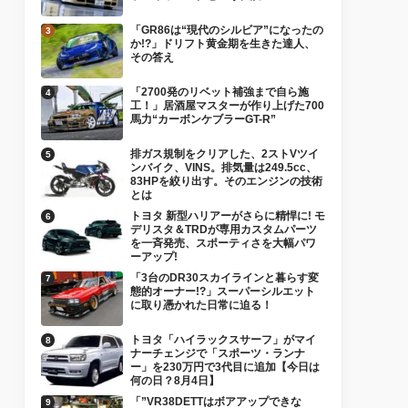
「GR86は“現代のシルビア”になったの
か!?」ドリフト黄金期を生きた達人、
その答え
「2700発のリベット補強まで自ら施
工！」居酒屋マスターが作り上げた700
馬力“カーボンケブラーGT-R”
排ガス規制をクリアした、2ストVツイ
ンバイク、VINS。排気量は249.5cc、
83HPを絞り出す。そのエンジンの技術
とは
トヨタ 新型ハリアーがさらに精悍に! モ
デリスタ＆TRDが専用カスタムパーツ
を一斉発売、スポーティさを大幅パワ
ーアップ!
「3台のDR30スカイラインと暮らす変
態的オーナー!?」スーパーシルエット
に取り憑かれた日常に迫る！
トヨタ「ハイラックスサーフ」がマイ
ナーチェンジで「スポーツ・ランナ
ー」を230万円で3代目に追加【今日は
何の日？8月4日】
「”VR38DETTはボアアップできな