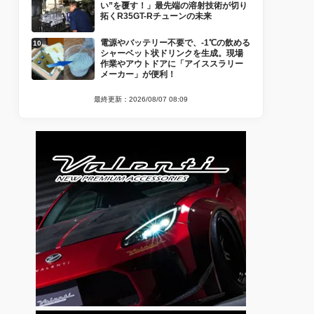
い”を覆す！」最先端の溶射技術が切り
拓くR35GT-Rチューンの未来
電源やバッテリー不要で、-1℃の飲める
シャーベット状ドリンクを生成。現場
作業やアウトドアに「アイススラリー
メーカー」が便利！
最終更新：2026/08/07 08:09