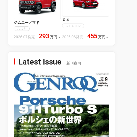
Ｃ４
ジムニーノマド
シトロエン
スズキ
293
455
2026.07発売
万円
～
2026.06発売
万円
～
Latest Issue
新刊案内