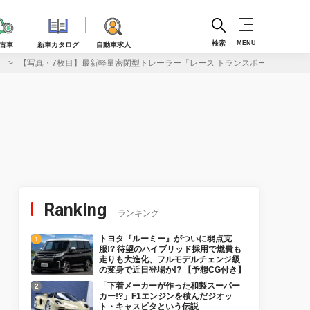
検索
MENU
古車
新車カタログ
自動車求人
】
【写真・7枚目】最新軽量密閉型トレーラー「レース トランスポーター7」は重
Ranking
ランキング
トヨタ『ルーミー』がついに弱点克
服!? 待望のハイブリッド採用で燃費も
走りも大進化、フルモデルチェンジ級
の変身で近日登場か!? 【予想CG付き】
「下着メーカーが作った和製スーパー
カー!?」F1エンジンを積んだジオッ
ト・キャスピタという伝説