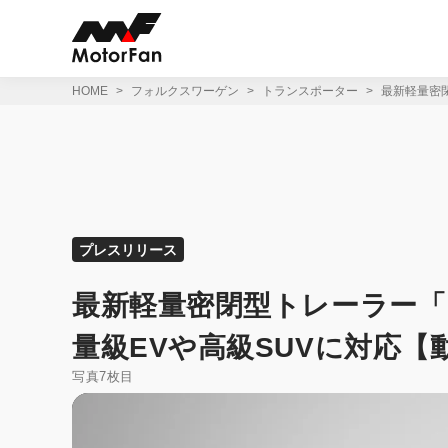
コ
ン
テ
ン
ツ
HOME
フォルクスワーゲン
トランスポーター
最新軽量密
へ
ス
キ
ッ
プ
プレスリリース
最新軽量密閉型トレーラー「
量級EVや高級SUVに対応【
写真7枚目