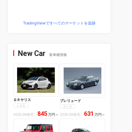
TradingViewですべてのマーケットを追跡
New Car
新車種情報
ＧＲヤリス
プレリュード
トヨタ
ホンダ
845
631
2026.08発売
万円
～
2026.08発売
万円
～