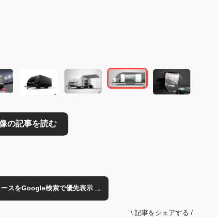
読む
→
のニュースをGoogle検索で優先表示
\
記事をシェアする
/