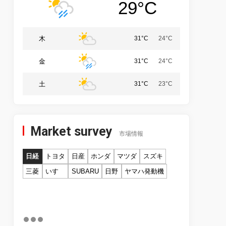
29°C
木
31°C
24°C
金
31°C
24°C
土
31°C
23°C
Market survey
市場情報
日経
トヨタ
日産
ホンダ
マツダ
スズキ
三菱
いすゞ
SUBARU
日野
ヤマハ発動機