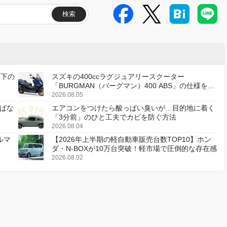
検索
天下の
スズキの400ccラグジュアリースクーター
「BURGMAN（バーグマン）400 ABS」の仕様を変
更し、8月18日に発売
2026.08.05
ぱな
エアコンをつけたら酸っぱい臭いが…目的地に着く
「3分前」のひと工夫でカビを防ぐ方法
2026.08.04
ルマ
【2026年上半期の軽自動車販売台数TOP10】ホン
ダ・N-BOXが10万台突破！軽市場で圧倒的な存在感
2026.08.02