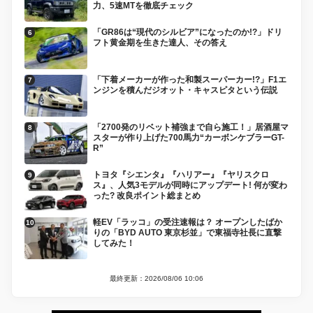
力、5速MTを徹底チェック
「GR86は“現代のシルビア”になったのか!?」ドリ
フト黄金期を生きた達人、その答え
「下着メーカーが作った和製スーパーカー!?」F1エ
ンジンを積んだジオット・キャスピタという伝説
「2700発のリベット補強まで自ら施工！」居酒屋マ
スターが作り上げた700馬力“カーボンケブラーGT-
R”
トヨタ『シエンタ』『ハリアー』『ヤリスクロ
ス』、人気3モデルが同時にアップデート! 何が変わ
った? 改良ポイント総まとめ
軽EV「ラッコ」の受注速報は？ オープンしたばか
りの「BYD AUTO 東京杉並」で東福寺社長に直撃
してみた！
最終更新：2026/08/06 10:06