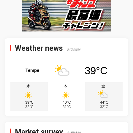
Weather news
天気情報
39°C
Tempe
水
木
金
39°C
40°C
44°C
32°C
31°C
32°C
Market survey