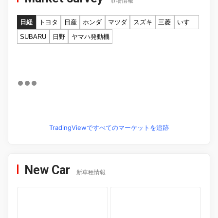
市場情報
日経
トヨタ
日産
ホンダ
マツダ
スズキ
三菱
いすゞ
SUBARU
日野
ヤマハ発動機
TradingViewですべてのマーケットを追跡
New Car
新車種情報