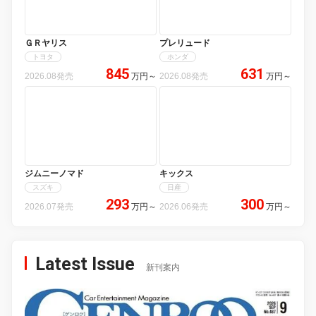
ＧＲヤリス
プレリュード
トヨタ
ホンダ
845
631
2026.08発売
万円
～
2026.08発売
万円
～
ジムニーノマド
キックス
スズキ
日産
293
300
2026.07発売
万円
～
2026.06発売
万円
～
Latest Issue
新刊案内