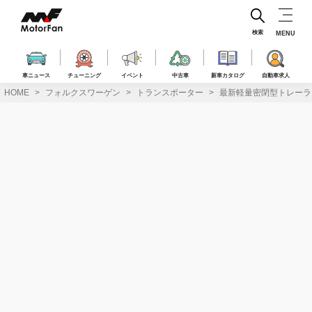
コ
ン
テ
検索
MENU
ン
ツ
へ
車ニュース
チューニング
イベント
中古車
新車カタログ
自動車求人
ス
HOME
フォルクスワーゲン
トランスポーター
最新軽量密閉型トレーラ
キ
ッ
プ