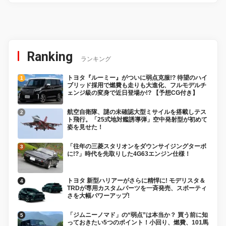
Ranking
ランキング
トヨタ『ルーミー』がついに弱点克服!? 待望のハイ
ブリッド採用で燃費も走りも大進化、フルモデルチ
ェンジ級の変身で近日登場か!? 【予想CG付き】
航空自衛隊、謎の未確認大型ミサイルを搭載しテス
ト飛行。「25式地対艦誘導弾」空中発射型が初めて
姿を見せた！
「往年の三菱スタリオンをダウンサイジングターボ
に!?」時代を先取りした4G63エンジン仕様！
トヨタ 新型ハリアーがさらに精悍に! モデリスタ＆
TRDが専用カスタムパーツを一斉発売、スポーティ
さを大幅パワーアップ!
「ジムニーノマド」の“弱点”は本当か？ 買う前に知
っておきたい5つのポイント！小回り、燃費、101馬